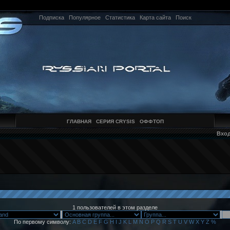
Подписка
Популярное
Статистика
Карта сайта
Поиск
ГЛАВНАЯ
СЕРИЯ CRYSIS
ОФФТОП
Вхо
1 пользователей в этом разделе
По первому символу:
A
B
C
D
E
F
G
H
I
J
K
L
M
N
O
P
Q
R
S
T
U
V
W
X
Y
Z
%