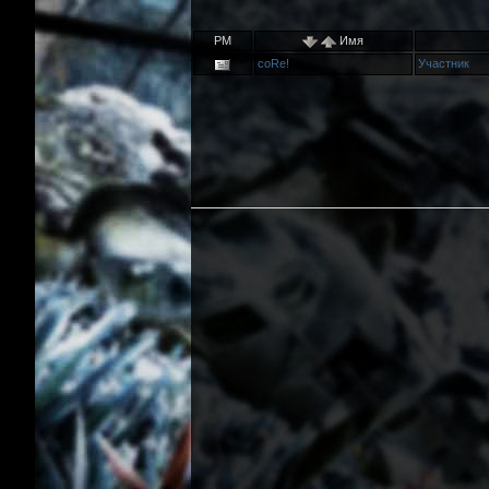
PM
Имя
coRe!
Участник