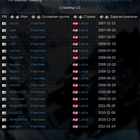
По первому символу:
A
B
C
D
E
F
G
H
I
J
K
L
M
N
O
P
Q
R
S
T
U
V
W
X
Y
Z
%
Страница 1/1
PM
Имя
Основная группа
Страна
Зарегистрирован
dayad
Участник
Latvia
2007-11-13
zaliv
Участник
Latvia
2007-09-16
dankr
Участник
Latvia
2007-10-02
caff
Участник
Latvia
2009-01-19
smmei
Участник
Latvia
2009-07-03
Pasha3d
Участник
Latvia
2008-04-02
Apelsin
Участник
Latvia
2008-10-18
higors
Участник
Latvia
2008-11-15
Wellsh
Участник
Latvia
2008-05-02
trifanok
Участник
Latvia
2009-09-19
daVinciGS
Участник
Latvia
2010-05-28
Vietconga
Участник
Latvia
2009-02-24
duracell555
Участник
Latvia
2011-06-26
vasja116
Участник
Latvia
2010-11-06
NewdaVinci
Участник
Latvia
2010-12-20
iceviper
Участник
Latvia
2011-01-24