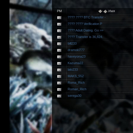
PM
Имя
???? ???? BTC Transfer -
???? ???? Verification P
???? Adult Dating. Go >>
???? Transfer is 36,824.
bill233
dramokl777
haveyona23
Kazuma22
lalo233
MAKS_552
Roma_Rich
Roman_Rich
serega30