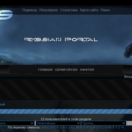
Подписка
Популярное
Статистика
Карта сайта
Поиск
ГЛАВНАЯ
СЕРИЯ CRYSIS
ОФФТОП
Вхо
ные
13 пользователей в этом разделе
По первому символу:
A
B
C
D
E
F
G
H
I
J
K
L
M
N
O
P
Q
R
S
T
U
V
W
X
Y
Z
%