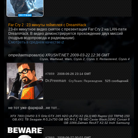
Far Cry 2 : 23 минуты геймплея с DreamHack
23-ёх минутное видео снятое с презентации Far Cry 2 на LAN-пати
DreamHack. В видео демонстрируется прохождение двух миссий
(подрыв водопровода и радиовышки).
Смотреть в среднем качестве
отредактировал(а) XRUSHT.NET: 2009-03-22 12:36 GMT
Crysis, Warhead, Wars, Crysis 2, Crysis 3, Remastered, Crysis 4
#7859
2008-06-26 23:14 GMT
Dr.Freeman
CryTeam: Переводчик
525 сообщений
не тот уже фаркрай...не тот...
XFX 780I;Q9450 3.5 GHz;GTX 285 H2O (A-FX) X2 (SLI);WD Raptor (10 TRPM) 150
GB,4X1 TB Seagate R-5,2x750 GB WD R-0,1 TB WD Caviar Black;DDR2 Corsair 8
GB 1066;Zalman ResXT X2;32 Inch Samsung
#7860
2008-06-27 00:02 GMT