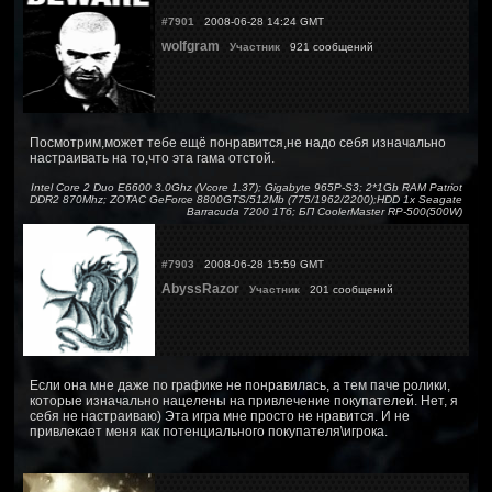
#7901
2008-06-28 14:24 GMT
wolfgram
Участник
921 сообщений
Посмотрим,может тебе ещё понравится,не надо себя изначально
настраивать на то,что эта гама отстой.
Intel Core 2 Duo E6600 3.0Ghz (Vcore 1.37); Gigabyte 965P-S3; 2*1Gb RAM Patriot
DDR2 870Mhz; ZOTAC GeForce 8800GTS/512Mb (775/1962/2200);HDD 1x Seagate
Barracuda 7200 1Тб; БП CoolerMaster RP-500(500W)
#7903
2008-06-28 15:59 GMT
AbyssRazor
Участник
201 сообщений
Если она мне даже по графике не понравилась, а тем паче ролики,
которые изначально нацелены на привлечение покупателей. Нет, я
себя не настраиваю) Эта игра мне просто не нравится. И не
привлекает меня как потенциального покупателя\игрока.