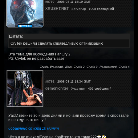
#8790
2008-08-11 18:19 GMT
XRUSHT.NET
ServerOp
1008 сообщений
Цитата:
CryTek решили сделать справедливую оптимизацию
Эта тема для обсуждения Far Cry 2.
PS: Crytek её не разрабатывает.
Crysis, Warhead, Wars, Crysis 2, Crysis 3, Remastered, Crysis 4
#8791
2008-08-11 18:34 GMT
demonichiter
Участник
406 сообщений
Уах!Извените,то и дело днями и ночами провожу время в спротзале
и неведую что пишу!!!
добавлено спустя 10 минут
Чёта я не въехал!Если не Крайтек то кто тогда???