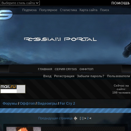
Подписка
Популярное
Статистика
Карта сайта
Поиск
ГЛАВНАЯ
СЕРИЯ CRYSIS
ОФФТОП
Вход
Регистрация
Забыли пароль?
Пользователи
Сейчас на
сайте:
199 человек
Форумы
/
Оффтоп
/
Видеоигры
/
Far Cry 2
Предыдущая страница
[
1
]
>
2
<