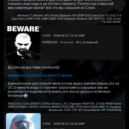
поиграть ещё надо,а уж потом и говорить,"Полностью открытый
мир,симуляция жизни''-всё это мы слышали из Crysis
Windows 7 Ultimate SP1 64-bit;Gigabyte GA-Z68P-DS3;Intel Core I5 2310 3.6
Ggz;Hynix DDR3 4Gb AMD DDR3 4Gb;Gigabyte Radeon HD 7870 OC 2Gb,Crown
PS-600 600W.
#7885
2008-06-27 15:19 GMT
wolfgram
Участник
921 сообщений
Да,глюк на выставке улыбнул)))
добавлено спустя 2 часа(ов) 17 минут
Едиесвтенное расстроело меня в этом видео,причём сильно,это на
16:10 минуте,когда гг стреляет гранатамёта в вышку,и она не
разлетается в щепки,хотя видно,что она из досок,а не железо
бетонная
Intel Core 2 Duo E6600 3.0Ghz (Vcore 1.37); Gigabyte 965P-S3; 2*1Gb RAM Patriot
DDR2 870Mhz; ZOTAC GeForce 8800GTS/512Mb (775/1962/2200);HDD 1x Seagate
Barracuda 7200 1Тб; БП CoolerMaster RP-500(500W)
#7896
2008-06-27 19:18 GMT