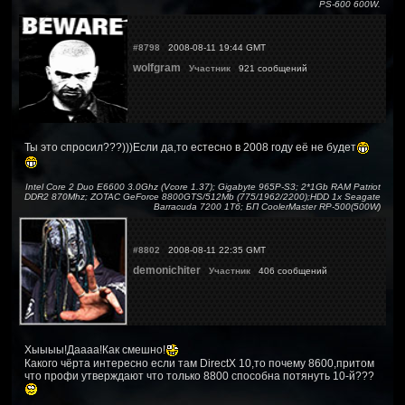
PS-600 600W.
#8798
2008-08-11 19:44 GMT
wolfgram
Участник
921 сообщений
Ты это спросил???)))Если да,то естесно в 2008 году её не будет
Intel Core 2 Duo E6600 3.0Ghz (Vcore 1.37); Gigabyte 965P-S3; 2*1Gb RAM Patriot
DDR2 870Mhz; ZOTAC GeForce 8800GTS/512Mb (775/1962/2200);HDD 1x Seagate
Barracuda 7200 1Тб; БП CoolerMaster RP-500(500W)
#8802
2008-08-11 22:35 GMT
demonichiter
Участник
406 сообщений
Хыыыы!Даааа!Как смешно!
Какого чёрта интересно если там DirectX 10,то почему 8600,притом
что профи утверждают что только 8800 способна потянуть 10-й???