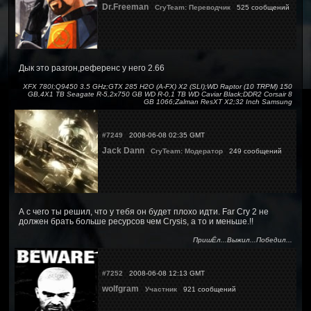
Dr.Freeman
CryTeam: Переводчик
525 сообщений
Дык это разгон,референс у него 2.66
XFX 780I;Q9450 3.5 GHz;GTX 285 H2O (A-FX) X2 (SLI);WD Raptor (10 TRPM) 150
GB,4X1 TB Seagate R-5,2x750 GB WD R-0,1 TB WD Caviar Black;DDR2 Corsair 8
GB 1066;Zalman ResXT X2;32 Inch Samsung
#7249
2008-06-08 02:35 GMT
Jack Dann
CryTeam: Модератор
249 сообщений
А с чего ты решил, что у тебя он будет плохо идти. Far Cry 2 не
должен брать больше ресурсов чем Crysis, а то и меньше.!!
ПришЁл...Выжил...Победил...
#7252
2008-06-08 12:13 GMT
wolfgram
Участник
921 сообщений