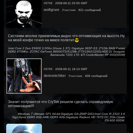
#8768
2008-08-11 03:00 GMT
wolfgram
Участник
921 сообщений
Системки вполне приемлимые,видно что оптимизация на высоте.Ну
на моей конфе точно на максе полетит
Intel Core 2 Duo E6600 3.0Ghz (Vcore 1.37); Gigabyte 965P-S3; 2*1Gb RAM Patriot
DDR2 870Mhz; ZOTAC GeForce 8800GTS/512Mb (775/1962/2200);HDD 1x Seagate
Barracuda 7200 1Тб; БП CoolerMaster RP-500(500W)
#8789
2008-08-11 18:14 GMT
demonichiter
Участник
406 сообщений
Значит получается что CryTek решили сделать справедливую
оптимизацию!!!
Windows 7 Ultimate SP1 64-bit;Gigabyte GA-Z68P-DS3;Intel Core I5 2310 3.6
Ggz;Hynix DDR3 4Gb AMD DDR3 4Gb;Gigabyte Radeon HD 7870 OC 2Gb,Crown
PS-600 600W.