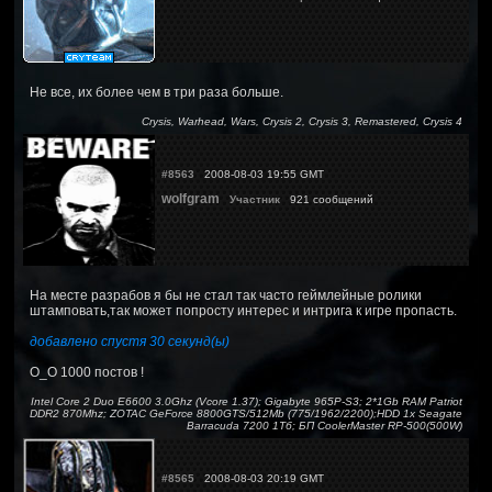
Не все, их более чем в три раза больше.
Crysis, Warhead, Wars, Crysis 2, Crysis 3, Remastered, Crysis 4
#8563
2008-08-03 19:55 GMT
wolfgram
Участник
921 сообщений
На месте разрабов я бы не стал так часто геймлейные ролики
штамповать,так может попросту интерес и интрига к игре пропасть.
добавлено спустя 30 секунд(ы)
O_O 1000 постов !
Intel Core 2 Duo E6600 3.0Ghz (Vcore 1.37); Gigabyte 965P-S3; 2*1Gb RAM Patriot
DDR2 870Mhz; ZOTAC GeForce 8800GTS/512Mb (775/1962/2200);HDD 1x Seagate
Barracuda 7200 1Тб; БП CoolerMaster RP-500(500W)
#8565
2008-08-03 20:19 GMT