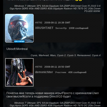
Windows 7 Ultimate SP1 64-bit;Gigabyte GA-Z68P-DS3;Intel Core I5 2310 3.6
Ggz;Hynix DDR3 4Gb AMD DDR3 4Gb;Gigabyte Radeon HD 7870 OC 2Gb,Crown
PS-600 600W.
#8792
2008-08-11 18:38 GMT
XRUSHT.NET
ServerOp
1008 сообщений
Ubisoft Montreal
Crysis, Warhead, Wars, Crysis 2, Crysis 3, Remastered, Crysis 4
#8793
2008-08-11 18:50 GMT
demonichiter
Участник
406 сообщений
Понятна мне теперь новая манера игры!Просто с оригиналом слил
свои мысли!Ксати а поддержка DirectX10 будет
Windows 7 Ultimate SP1 64-bit;Gigabyte GA-Z68P-DS3;Intel Core I5 2310 3.6
Ggz;Hynix DDR3 4Gb AMD DDR3 4Gb;Gigabyte Radeon HD 7870 OC 2Gb,Crown