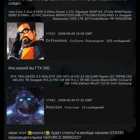
сойдёт.
Intel Core 2 Duo E6600 3.0Ghz (Vcore 1.37); Gigabyte 965P-S3; 2*1Gb RAM Patriot
DDR2 870Mhz; ZOTAC GeForce 8800GTS/512Mb (775/1962/2200);HDD 1x Seagate
Barracuda 7200 1Тб; БП CoolerMaster RP-500(500W)
#7922
2008-06-29 16:09 GMT
Dr.Freeman
CryTeam: Переводчик
525 сообщений
Иэх,скорей бы ГТХ 280...
XFX 780I;Q9450 3.5 GHz;GTX 285 H2O (A-FX) X2 (SLI);WD Raptor (10 TRPM) 150
GB,4X1 TB Seagate R-5,2x750 GB WD R-0,1 TB WD Caviar Black;DDR2 Corsair 8
GB 1066;Zalman ResXT X2;32 Inch Samsung
#7962
2008-06-30 07:32 GMT
Russ1an
Участник
12 сообщений
скоко этот
агрегат
будет стоить? и вообще наскоко GTX280
производительнее GEFORCE 9800GX2?