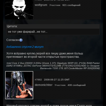
wolfgram
Участник
921 сообщений
Цитата:
не тот уже фаркрай...не тот...
Согласен
добавлено спустя 2 минут
Хотя всёравно куплю,скорей все лицку даже,меня больш
притягивает во второй части открытые пространства.
Intel Core 2 Duo E6600 3.0Ghz (Vcore 1.37); Gigabyte 965P-S3; 2*1Gb RAM Patriot
DDR2 870Mhz; ZOTAC GeForce 8800GTS/512Mb (775/1962/2200);HDD 1x Seagate
Barracuda 7200 1Тб; БП CoolerMaster RP-500(500W)
#7882
2008-06-27 11:25 GMT
demonichiter
Участник
406 сообщений
Игровой процесс совсем другой,и даже лучше чем в Crysis,хотя