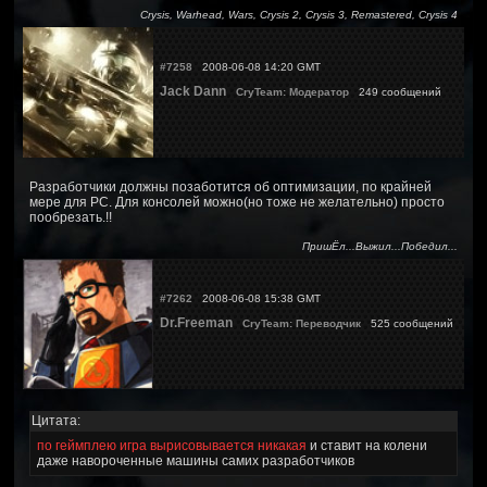
Crysis, Warhead, Wars, Crysis 2, Crysis 3, Remastered, Crysis 4
#7258
2008-06-08 14:20 GMT
Jack Dann
CryTeam: Модератор
249 сообщений
Разработчики должны позаботится об оптимизации, по крайней
мере для PC. Для консолей можно(но тоже не желательно) просто
пообрезать.!!
ПришЁл...Выжил...Победил...
#7262
2008-06-08 15:38 GMT
Dr.Freeman
CryTeam: Переводчик
525 сообщений
Цитата:
по геймплею игра вырисовывается никакая
и ставит на колени
даже навороченные машины самих разработчиков