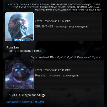
AMD ATHLON 64 X2 5600+ 3,00GHz, 2GB RAM DDR2 PC6400 800Mhz(2*1024MB
OCZ),EVGA GEFORCE 9800GT 512MB GDDR3,320GB HDD(WDC),ATX Cooler
Master Extreme 500W ,Windows Vista Home Premium 64bit
#7971
2008-06-30 21:14 GMT
XRUSHT.NET
ServerOp
1008 сообщений
Russ1an
Прочтите название темы.
Crysis, Warhead, Wars, Crysis 2, Crysis 3, Remastered, Crysis 4
#7977
2008-06-30 22:43 GMT
Russ1an
Участник
12 сообщений
ПАРДОН!! не туда попал!!
добавлено спустя 3 минут