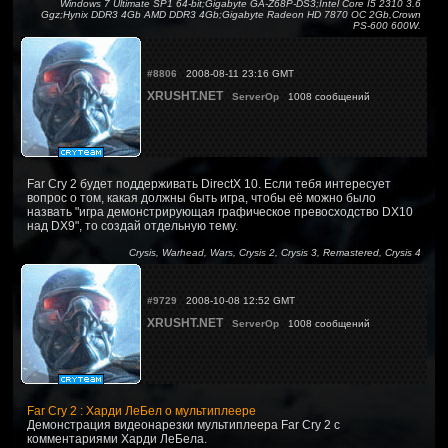
Windows 7 Ultimate SP1 64-bit;Gigabyte GA-Z68P-DS3;Intel Core I5 2310 3.6
Ggz;Hynix DDR3 4Gb AMD DDR3 4Gb;Gigabyte Radeon HD 7870 OC 2Gb,Crown
PS-600 600W.
#8806
2008-08-11 23:16 GMT
XRUSHT.NET
ServerOp
1008 сообщений
Far Cry 2 будет поддерживать DirectX 10. Если тебя интересует
вопрос о том, какая должны быть игра, чтобы её можно было
назвать "игра демонстрирующая графическое превосходство DX10
над DX9", то создай отдельную тему.
Crysis, Warhead, Wars, Crysis 2, Crysis 3, Remastered, Crysis 4
#9729
2008-10-08 12:52 GMT
XRUSHT.NET
ServerOp
1008 сообщений
Far Cry 2 : Харди ЛеБел о мультиплеере
Демонстрация видеонарезки мультиплеера Far Cry 2 с
комментариями Харди ЛеБела.