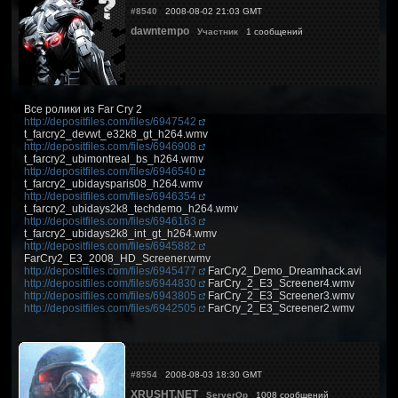
#8540
2008-08-02 21:03 GMT
dawntempo
Участник
1 сообщений
Все ролики из Far Cry 2
http://depositfiles.com/files/6947542
t_farcry2_devwt_e32k8_gt_h264.wmv
http://depositfiles.com/files/6946908
t_farcry2_ubimontreal_bs_h264.wmv
http://depositfiles.com/files/6946540
t_farcry2_ubidaysparis08_h264.wmv
http://depositfiles.com/files/6946354
t_farcry2_ubidays2k8_techdemo_h264.wmv
http://depositfiles.com/files/6946163
t_farcry2_ubidays2k8_int_gt_h264.wmv
http://depositfiles.com/files/6945882
FarCry2_E3_2008_HD_Screener.wmv
http://depositfiles.com/files/6945477
FarCry2_Demo_Dreamhack.avi
http://depositfiles.com/files/6944830
FarCry_2_E3_Screener4.wmv
http://depositfiles.com/files/6943805
FarCry_2_E3_Screener3.wmv
http://depositfiles.com/files/6942505
FarCry_2_E3_Screener2.wmv
#8554
2008-08-03 18:30 GMT
XRUSHT.NET
ServerOp
1008 сообщений