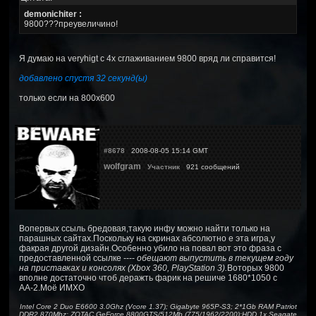
demonichiter :
9800???преувеличино!
Я думаю на veryhigt с 4х сглаживанием 9800 вряд ли справится!
добавлено спустя 32 секунд(ы)
только если на 800х600
#8678
2008-08-05 15:14 GMT
wolfgram
Участник
921 сообщений
Вопервых ссыль бредовая,такую инфу можно найти только на
парашных сайтах.Поскольку на скринах абсолютно е эта игра,у
факрая другой дизайн.Особенно убило на повал вот это фраза с
предоставленной ссылке ----
обещают выпустить в текущем году
на приставках и консолях (Xbox 360, PlayStation 3).
Воторых 9800
вполне достаточно чтоб деражть фарик на решиче 1680*1050 с
АА-2.Моё ИМХО
Intel Core 2 Duo E6600 3.0Ghz (Vcore 1.37); Gigabyte 965P-S3; 2*1Gb RAM Patriot
DDR2 870Mhz; ZOTAC GeForce 8800GTS/512Mb (775/1962/2200);HDD 1x Seagate