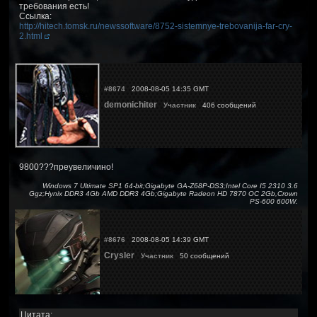
требования есть!
Ссылка:
http://hitech.tomsk.ru/newssoftware/8752-sistemnye-trebovanija-far-cry-
2.html
#8674
2008-08-05 14:35 GMT
demonichiter
Участник
406 сообщений
9800???преувеличино!
Windows 7 Ultimate SP1 64-bit;Gigabyte GA-Z68P-DS3;Intel Core I5 2310 3.6
Ggz;Hynix DDR3 4Gb AMD DDR3 4Gb;Gigabyte Radeon HD 7870 OC 2Gb,Crown
PS-600 600W.
#8676
2008-08-05 14:39 GMT
Crysler
Участник
50 сообщений
Цитата: