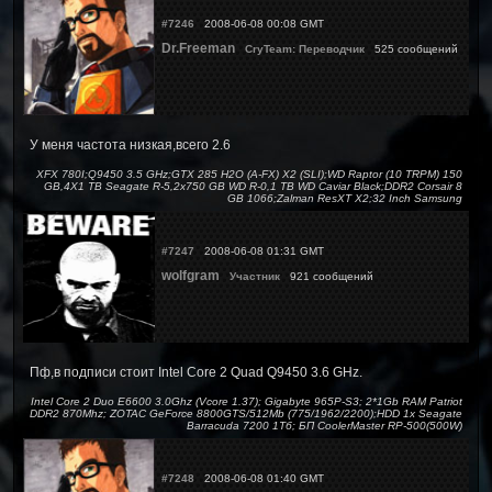
#7246
2008-06-08 00:08 GMT
Dr.Freeman
CryTeam: Переводчик
525 сообщений
У меня частота низкая,всего 2.6
XFX 780I;Q9450 3.5 GHz;GTX 285 H2O (A-FX) X2 (SLI);WD Raptor (10 TRPM) 150
GB,4X1 TB Seagate R-5,2x750 GB WD R-0,1 TB WD Caviar Black;DDR2 Corsair 8
GB 1066;Zalman ResXT X2;32 Inch Samsung
#7247
2008-06-08 01:31 GMT
wolfgram
Участник
921 сообщений
Пф,в подписи стоит Intel Core 2 Quad Q9450 3.6 GHz.
Intel Core 2 Duo E6600 3.0Ghz (Vcore 1.37); Gigabyte 965P-S3; 2*1Gb RAM Patriot
DDR2 870Mhz; ZOTAC GeForce 8800GTS/512Mb (775/1962/2200);HDD 1x Seagate
Barracuda 7200 1Тб; БП CoolerMaster RP-500(500W)
#7248
2008-06-08 01:40 GMT