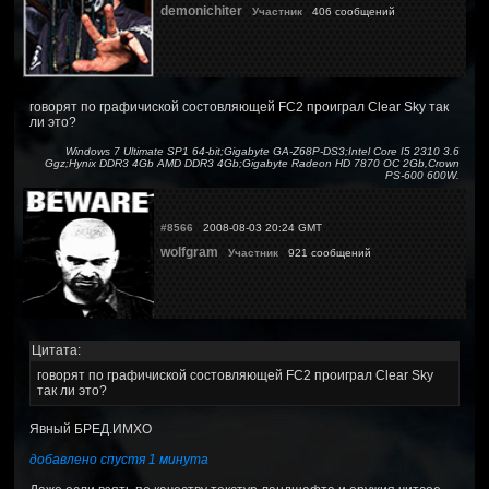
demonichiter
Участник
406 сообщений
говорят по графичиской состовляющей FC2 проиграл Clear Sky так
ли это?
Windows 7 Ultimate SP1 64-bit;Gigabyte GA-Z68P-DS3;Intel Core I5 2310 3.6
Ggz;Hynix DDR3 4Gb AMD DDR3 4Gb;Gigabyte Radeon HD 7870 OC 2Gb,Crown
PS-600 600W.
#8566
2008-08-03 20:24 GMT
wolfgram
Участник
921 сообщений
Цитата:
говорят по графичиской состовляющей FC2 проиграл Clear Sky
так ли это?
Явный БРЕД.ИМХО
добавлено спустя 1 минута