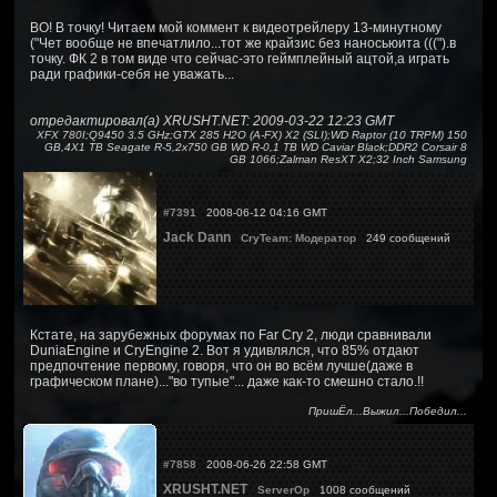
ВО! В точку! Читаем мой коммент к видеотрейлеру 13-минутному
("Чет вообще не впечатлило...тот же крайзис без наносьюита (((").в
точку. ФК 2 в том виде что сейчас-это геймплейный ацтой,а играть
ради графики-себя не уважать...
отредактировал(а) XRUSHT.NET: 2009-03-22 12:23 GMT
XFX 780I;Q9450 3.5 GHz;GTX 285 H2O (A-FX) X2 (SLI);WD Raptor (10 TRPM) 150
GB,4X1 TB Seagate R-5,2x750 GB WD R-0,1 TB WD Caviar Black;DDR2 Corsair 8
GB 1066;Zalman ResXT X2;32 Inch Samsung
#7391
2008-06-12 04:16 GMT
Jack Dann
CryTeam: Модератор
249 сообщений
Кстате, на зарубежных форумах по Far Cry 2, люди сравнивали
DuniaEngine и CryEngine 2. Вот я удивлялся, что 85% отдают
предпочтение первому, говоря, что он во всём лучше(даже в
графическом плане)..."во тупые"... даже как-то смешно стало.!!
ПришЁл...Выжил...Победил...
#7858
2008-06-26 22:58 GMT
XRUSHT.NET
ServerOp
1008 сообщений