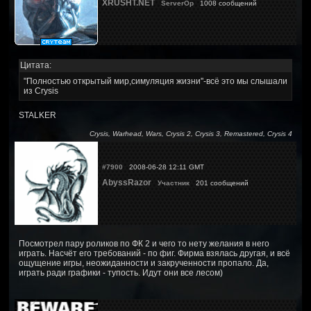
XRUSHT.NET
ServerOp
1008 сообщений
Цитата:
"Полностью открытый мир,симуляция жизни''-всё это мы слышали
из Crysis
STALKER
Crysis, Warhead, Wars, Crysis 2, Crysis 3, Remastered, Crysis 4
#7900
2008-06-28 12:11 GMT
AbyssRazor
Участник
201 сообщений
Посмотрел пару роликов по ФК 2 и чего то нету желания в него
играть. Насчёт его требований - по фиг. Фирма взялась другая, и всё
ощущение игры, неожиданности и закрученности пропало. Да,
играть ради графики - тупость. Идут они все лесом)