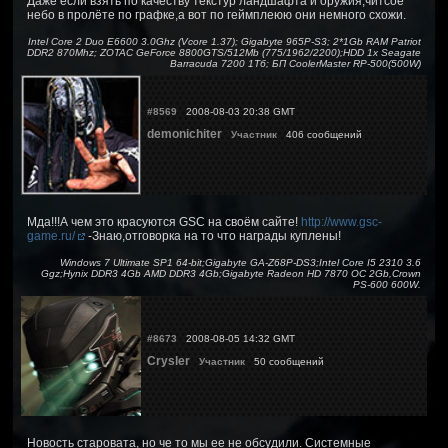
Даже если взять по качеству текстур ландшафта и оружия,читсое
небо в пролёте по графке,а вот по геймплеюю они немного схожи.
Intel Core 2 Duo E6600 3.0Ghz (Vcore 1.37); Gigabyte 965P-S3; 2*1Gb RAM Patriot
DDR2 870Mhz; ZOTAC GeForce 8800GTS/512Mb (775/1962/2200);HDD 1x Seagate
Barracuda 7200 1Тб; БП CoolerMaster RP-500(500W)
#8569
2008-08-03 20:38 GMT
demonichiter
Участник
406 сообщений
Мда!!!А чем это красуются GSC на своём сайте!
http://www.gsc-
game.ru/
-Знаю,отговорка на то что награды куплены!
Windows 7 Ultimate SP1 64-bit;Gigabyte GA-Z68P-DS3;Intel Core I5 2310 3.6
Ggz;Hynix DDR3 4Gb AMD DDR3 4Gb;Gigabyte Radeon HD 7870 OC 2Gb,Crown
PS-600 600W.
#8673
2008-08-05 14:32 GMT
Crysler
Участник
50 сообщений
Новость старовата, но че то мы ее не обсудили. Системные