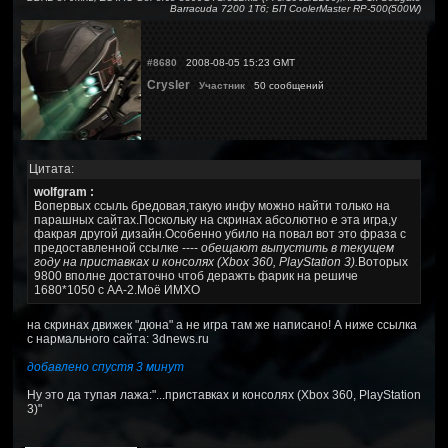
Barracuda 7200 1Тб; БП CoolerMaster RP-500(500W)
#8680
2008-08-05 15:23 GMT
Crysler
Участник
50 сообщений
Цитата:
wolfgram :
Вопервых ссыль бредовая,такую инфу можно найти только на
парашных сайтах.Поскольку на скринах абсолютно е эта игра,у
факрая другой дизайн.Особенно убило на повал вот это фраза с
предоставленной ссылке ----
обещают выпустить в текущем
году на приставках и консолях (Xbox 360, PlayStation 3).
Воторых
9800 вполне достаточно чтоб деражть фарик на решиче
1680*1050 с АА-2.Моё ИМХО
на скринах движек "дюна" а не игра там же написано! А ниже ссылка
с нармального сайта: 3dnews.ru
добавлено спустя 3 минут
Ну это да тупая лажа:"...приставках и консолях (Xbox 360, PlayStation
3)"