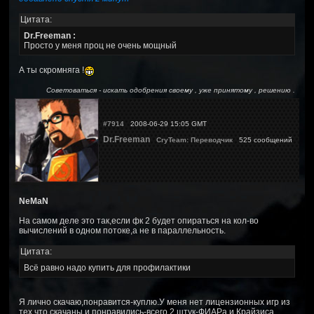
Цитата:
Dr.Freeman :
Просто у меня проц не очень мощный
А ты скромняга !
Советоваться - искать одобрения своему , уже принятому , решению .
#7914
2008-06-29 15:05 GMT
Dr.Freeman
CryTeam: Переводчик
525 сообщений
NeMaN
На самом деле это так,если фк 2 будет опираться на кол-во
вычислений в одном потоке,а не в параллельность.
Цитата:
Всё равно надо купить для профилактики
Я лично скачаю,понравится-куплю.У меня нет лицензионных игр из
тех что скачаны и понравились-всего 2 штук-ФИАРа и Крайзиса