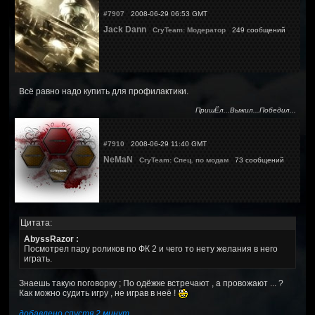
#7907
2008-06-29 06:53 GMT
Jack Dann
CryTeam: Модератор
249 сообщений
Всё равно надо купить для профилактики.
ПришЁл...Выжил...Победил...
#7910
2008-06-29 11:40 GMT
NeMaN
CryTeam: Спец. по модам
73 сообщений
Цитата:
AbyssRazor :
Посмотрел пару роликов по ФК 2 и чего то нету желания в него
играть.
Знаешь такую поговорку ; По одёжке встречают , а провожают ... ?
Как можно судить игру , не играв в неё !
добавлено спустя 2 минут