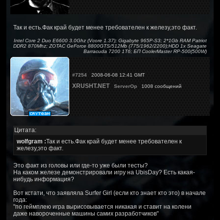
Так и есть.Фак край будет менее требователен к железу,это факт.
Intel Core 2 Duo E6600 3.0Ghz (Vcore 1.37); Gigabyte 965P-S3; 2*1Gb RAM Patriot
DDR2 870Mhz; ZOTAC GeForce 8800GTS/512Mb (775/1962/2200);HDD 1x Seagate
Barracuda 7200 1Тб; БП CoolerMaster RP-500(500W)
#7254
2008-06-08 12:41 GMT
XRUSHT.NET
ServerOp
1008 сообщений
Цитата:
wolfgram :
Так и есть.Фак край будет менее требователен к
железу,это факт.
Это факт из головы или где-то уже были тесты?
На каком железе демонстрировали игру на UbisDay? Есть какая-
нибудь информация?
Вот кстати, что заявляла Surfer Girl (если кто знает кто это) в начале
года:
"по геймплею игра вырисовывается никакая и ставит на колени
даже навороченные машины самих разработчиков"