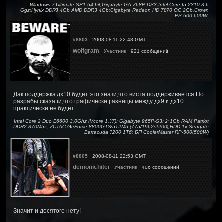
Windows 7 Ultimate SP1 64-bit;Gigabyte GA-Z68P-DS3;Intel Core I5 2310 3.6
Ggz;Hynix DDR3 4Gb AMD DDR3 4Gb;Gigabyte Radeon HD 7870 OC 2Gb,Crown
PS-600 600W.
#8803
2008-08-11 22:48 GMT
wolfgram
Участник
921 сообщений
Дак поддержка дх10 будет это значи,что виста поддерживается.Но
разрабы сказали,что графически разницы между дх9 и дх10
практически не будет.
Intel Core 2 Duo E6600 3.0Ghz (Vcore 1.37); Gigabyte 965P-S3; 2*1Gb RAM Patriot
DDR2 870Mhz; ZOTAC GeForce 8800GTS/512Mb (775/1962/2200);HDD 1x Seagate
Barracuda 7200 1Тб; БП CoolerMaster RP-500(500W)
#8805
2008-08-11 22:53 GMT
demonichiter
Участник
406 сообщений
Значит и десятого нету!