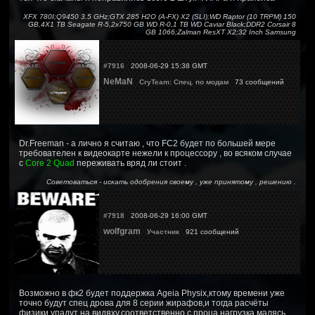
XFX 780I;Q9450 3.5 GHz;GTX 285 H2O (A-FX) X2 (SLI);WD Raptor (10 TRPM) 150
GB,4X1 TB Seagate R-5,2x750 GB WD R-0,1 TB WD Caviar Black;DDR2 Corsair 8
GB 1066;Zalman ResXT X2;32 Inch Samsung
#7916
2008-06-29 15:38 GMT
NeMaN
CryTeam: Спец. по модам
73 сообщений
Dr.Freeman - а лично я считаю , что FC2 будет по большей мере
требователен к видеокарте нежели к процессору , во всяком случае
с
Core 2 Quad
переживать вряд ли стоит .
Советоваться - искать одобрения своему , уже принятому , решению .
#7918
2008-06-29 16:00 GMT
wolfgram
Участник
921 сообщений
Возможно в фк2 будет поддержка Ageia Physix,ктому времени уже
точно будут спец дрова для 8 серии жирафов,и тогда расчёты
физики упадут на видяху,соответственно с проца нагрузка малясь