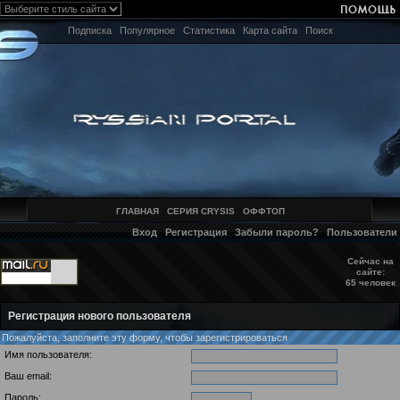
Подписка
Популярное
Статистика
Карта сайта
Поиск
ГЛАВНАЯ
СЕРИЯ CRYSIS
ОФФТОП
Вход
Регистрация
Забыли пароль?
Пользователи
Сейчас на
сайте:
65 человек
Регистрация нового пользователя
Пожалуйста, заполните эту форму, чтобы зарегистрироваться
Имя пользователя:
Ваш email:
Пароль: