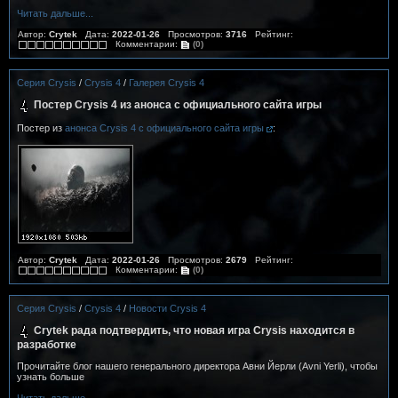
Читать дальше...
Автор:
Crytek
Дата:
2022-01-26
Просмотров:
3716
Рейтинг:
Комментарии:
(0)
Серия Crysis
/
Crysis 4
/
Галерея Crysis 4
Постер Crysis 4 из анонса с официального сайта игры
Постер из
анонса Crysis 4 с официального сайта игры
:
Автор:
Crytek
Дата:
2022-01-26
Просмотров:
2679
Рейтинг:
Комментарии:
(0)
Серия Crysis
/
Crysis 4
/
Новости Crysis 4
Crytek рада подтвердить, что новая игра Crysis находится в
разработке
Прочитайте блог нашего генерального директора Авни Йерли (Avni Yerli), чтобы
узнать больше
Читать дальше...