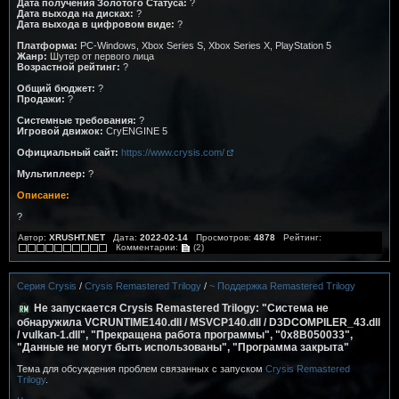
Дата получения Золотого Статуса:
?
Дата выхода на дисках:
?
Дата выхода в цифровом виде:
?
Платформа:
PC-Windows, Xbox Series S, Xbox Series X, PlayStation 5
Жанр:
Шутер от первого лица
Возрастной рейтинг:
?
Общий бюджет:
?
Продажи:
?
Системные требования:
?
Игровой движок:
CryENGINE 5
Официальный сайт:
https://www.crysis.com/
Мультиплеер:
?
Описание:
?
Автор:
XRUSHT.NET
Дата:
2022-02-14
Просмотров:
4878
Рейтинг:
Комментарии:
(2)
Серия Crysis
/
Crysis Remastered Trilogy
/
~ Поддержка Remastered Trilogy
Не запускается Crysis Remastered Trilogy: "Система не
обнаружила VCRUNTIME140.dll / MSVCP140.dll / D3DCOMPILER_43.dll
/ vulkan-1.dll", "Прекращена работа программы", "0x8B050033",
"Данные не могут быть использованы", "Программа закрыта"
Тема для обсуждения проблем связанных с запуском
Crysis Remastered
Trilogy
.