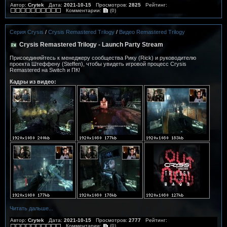
Автор:
Crytek
Дата:
2021-10-15
Просмотров:
2825
Рейтинг:
Комментарии:
(0)
Серия Crysis
/
Crysis Remastered Trilogy
/
Видео Remastered Trilogy
Crysis Remastered Trilogy - Launch Party Stream
Присоединяйтесь к менеджеру сообщества Рику (Rick) и руководителю
проекта Штеффену (Steffen), чтобы увидеть игровой процесс Crysis
Remastered на Switch и ПК!
Кадры из видео:
Читать дальше...
Автор:
Crytek
Дата:
2021-10-15
Просмотров:
2777
Рейтинг:
Комментарии:
(0)