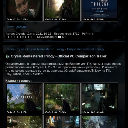
Читать дальше...
Автор:
Crytek
Дата:
2021-10-15
Просмотров:
2710
Рейтинг:
Комментарии:
(0)
Серия Crysis
/
Crysis Remastered Trilogy
/
Видео Remastered Trilogy
Crysis Remastered Trilogy - Official PC Comparison Trailer
Ознакомьтесь с нашим сравнительным трейлером для ПК, где мы сравниваем
ремастированные #Crysis 1, 2 и 3 с их оригинальными релизами. И помните,
что осталось меньше суток до запуска #CrysisRemasteredTrilogy на ПК,
PlayStation, Xbox и Switch!
Кадры из видео: