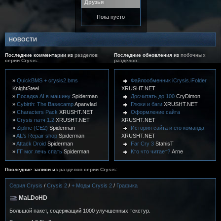
Друзья
Пока пусто
НОВОСТИ
Последние комментарии из
разделов
Последние обновления из
побочных
серии Crysis
:
разделов
:
»
QuickBMS + crysis2.bms
Файлообменник iCrysis.iFolder
KnightSteel
XRUSHT.NET
»
Посадка AI в машину
Spiderman
Досчитать до 100
CryDimon
»
Cybirth: The Basecamp
Apanvlad
Глюки и баги
XRUSHT.NET
»
Characters Pack
XRUSHT.NET
Оформление сайта
»
Crysis патч 1.2
XRUSHT.NET
XRUSHT.NET
»
Zipline (CE2)
Spiderman
История сайта и его команда
»
AL's Repair shop
Spiderman
XRUSHT.NET
»
Attack Droid
Spiderman
Far Cry 3
StahisT
»
ГГ мог лечь спать
Spiderman
Кто что читает?
Arne
»
European Nature Set
Spiderman
Что будет если в унитаз пое...
»
Miami Assualt
Spiderman
Arne
Последние записи из
разделов серии Crysis
:
»
Мория
Spiderman
Курилка (Личное общение)
»
Night attack
Spiderman
CryDimon
Серия Crysis
/
Crysis 2
/
+ Моды Crysis 2
/
Графика
»
MaLDoHD
XRUSHT.NET
Ассоциации
MrNaNo27
MaLDoHD
»
BlackFire's Mod 2
XRUSHT.NET
Игра "Облом" Форумная игра
»
new civilians
XRUSHT.NET
MrNaNo27
Большой пакет, содержащий 1000 улучшенных текстур.
»
Community Warrior
XRUSHT.NET
Испорти мое желание [Игра]