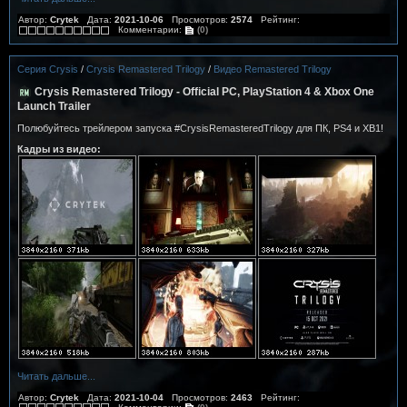
Автор:
Crytek
Дата:
2021-10-06
Просмотров:
2574
Рейтинг:
Комментарии:
(0)
Серия Crysis
/
Crysis Remastered Trilogy
/
Видео Remastered Trilogy
Crysis Remastered Trilogy - Official PC, PlayStation 4 & Xbox One
Launch Trailer
Полюбуйтесь трейлером запуска #CrysisRemasteredTrilogy для ПК, PS4 и XB1!
Кадры из видео:
Читать дальше...
Автор:
Crytek
Дата:
2021-10-04
Просмотров:
2463
Рейтинг: