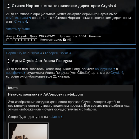
Стивен Норткотт стал техническим директором Crysis 4
21-го сентября в официальном Twitter-аккаунте серии игр Crysis была
опубликована
новость, что к Стивен Норткотт стал техническим директором
игры
Crysis 4
:
Читать дальше...
Автор:
Crytek
Дата:
2022-09-21
Просмотров:
4004
Рейтинг:
Комментарии:
(0)
Серия Crysis
/
Crysis 4
/
Галерея Crysis 4
Арты Crysis 4 от Анила Гюндуза
30-го мая пользователь Reddit под ником LongJonSiIver
обнаружил
в
портфолио
художника Анила Гюндуза (Anıl Gündüz) арты к игре
Crysis 4
,
которые он опубликовал ещё 21 января:
Цитата:
Неанонсированный AAA-проект crytek.com
Это изображение создано для нового проекта Crytek. Концепт-арт был
составлен в соответствии с видением проекта. Все совместные работы над
этими изображениями будут осуществляться с kalao.io.
Скоро будет доступно на
kalao.io