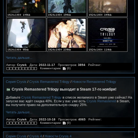
Читать дальше...
Автор:
Crytek
Дата:
2022-11-17
Просмотров:
3894
Рейтинг:
Комментарии:
(0)
Серия Crysis
/
Crysis Remastered Trilogy
/
Новости Remastered Trilogy
Crysis Remastered Trilogy выходит в Steam 17-го ноября!
Добавьте
Crysis Remastered Trilogy
в список желаемого в Steam уже сейчас! На
запуске вас ждёт скидка 40%. Если у вас уже есть
Crysis Remastered
в Steam,
вы получите право на дополнительную скидку 25%.
Читать дальше...
Автор:
Crytek
Дата:
2022-10-18
Просмотров:
4065
Рейтинг:
Комментарии:
(0)
Серия Crysis
/
Crysis 4
/
Новости Crysis 4