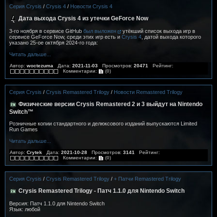
Серия Crysis
/
Crysis 4
/
Новости Crysis 4
Дата выхода Crysis 4 из утечки GeForce Now
3-го ноября в сервисе GitHub
был выложен
утёкший список выхода игр в
сервисе GeForce Now, среди этих игр есть и
Crysis 4
, датой выхода которого
указано 25-ое октября 2024-го года:
Читать дальше...
Автор:
woctezuma
Дата:
2021-11-03
Просмотров:
20471
Рейтинг:
Комментарии:
(0)
Серия Crysis
/
Crysis Remastered Trilogy
/
Новости Remastered Trilogy
Физические версии Crysis Remastered 2 и 3 выйдут на Nintendo
Switch™
Розничные копии стандартного и делюксового изданий выпускаются Limited
Run Games
Читать дальше...
Автор:
Crytek
Дата:
2021-10-28
Просмотров:
3141
Рейтинг:
Комментарии:
(0)
Серия Crysis
/
Crysis Remastered Trilogy
/
+ Патчи Remastered Trilogy
Crysis Remastered Trilogy - Патч 1.1.0 для Nintendo Switch
Версия: Патч 1.1.0 для Nintendo Switch
Язык: любой