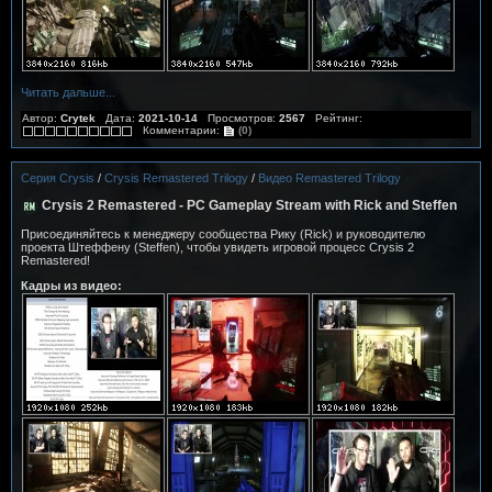
Читать дальше...
Автор:
Crytek
Дата:
2021-10-14
Просмотров:
2567
Рейтинг:
Комментарии:
(0)
Серия Crysis
/
Crysis Remastered Trilogy
/
Видео Remastered Trilogy
Crysis 2 Remastered - PC Gameplay Stream with Rick and Steffen
Присоединяйтесь к менеджеру сообщества Рику (Rick) и руководителю
проекта Штеффену (Steffen), чтобы увидеть игровой процесс Crysis 2
Remastered!
Кадры из видео: