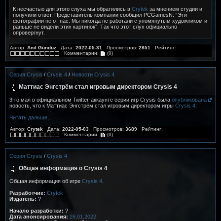
К несчастью для этого слуха мы обратились в
Crytek
за мнением студии и
получили ответ. Представитель компании сообщил PCGamesN: “Эти
фотографии не от нас. Мы никогда не работали с упомянутым художником и
раньше не видели этих картинок”. Так что этот слух официально
опровергнут.
Автор:
Anıl Gündüz
Дата:
2022-05-31
Просмотров:
2851
Рейтинг:
Комментарии:
(0)
Серия Crysis
/
Crysis 4
/
Новости Crysis 4
Маттиас Энгстрём стал игровым директором Crysis 4
3-го мая в официальном Twitter-аккаунте серии игр Crysis была
опубликована
новость, что к Маттиас Энгстрём стал игровым директором игры
Crysis 4
:
Читать дальше...
Автор:
Crytek
Дата:
2022-05-03
Просмотров:
3689
Рейтинг:
Комментарии:
(0)
Серия Crysis
/
Crysis 4
Общая информация о Crysis 4
Общая информация об игре
Crysis 4
.
Разработчик:
Crytek
Издатель:
?
Начало разработки:
?
Дата анонсирования:
26.01.2022