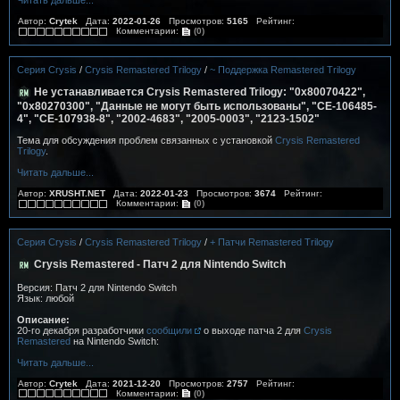
Автор:
Crytek
Дата:
2022-01-26
Просмотров:
5165
Рейтинг:
Комментарии:
(0)
Серия Crysis
/
Crysis Remastered Trilogy
/
~ Поддержка Remastered Trilogy
Не устанавливается Crysis Remastered Trilogy: "0x80070422",
"0x80270300", "Данные не могут быть использованы", "CE-106485-
4", "CE-107938-8", "2002-4683", "2005-0003", "2123-1502"
Тема для обсуждения проблем связанных с установкой
Crysis Remastered
Trilogy
.
Читать дальше...
Автор:
XRUSHT.NET
Дата:
2022-01-23
Просмотров:
3674
Рейтинг:
Комментарии:
(0)
Серия Crysis
/
Crysis Remastered Trilogy
/
+ Патчи Remastered Trilogy
Crysis Remastered - Патч 2 для Nintendo Switch
Версия: Патч 2 для Nintendo Switch
Язык: любой
Описание:
20-го декабря разработчики
сообщили
о выходе патча 2 для
Crysis
Remastered
на Nintendo Switch:
Читать дальше...
Автор:
Crytek
Дата:
2021-12-20
Просмотров:
2757
Рейтинг:
Комментарии:
(0)