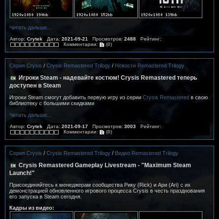
Читать дальше...
Автор:
Crytek
Дата:
2021-09-21
Просмотров:
2488
Рейтинг:
Комментарии:
(0)
Серия Crysis
/
Crysis Remastered Trilogy
/
Новости Remastered Trilogy
Игроки Steam - надевайте костюм! Crysis Remastered теперь
доступен в Steam
Игроки Steam смогут добавить первую игру из серии
Crysis Remastered
в свою
библиотеку с большими скидками
Читать дальше...
Автор:
Crytek
Дата:
2021-09-17
Просмотров:
3003
Рейтинг:
Комментарии:
(0)
Серия Crysis
/
Crysis Remastered Trilogy
/
Видео Remastered Trilogy
Crysis Remastered Gameplay Livestream - "Maximum Steam
Launch!"
Присоединяйтесь к менеджерам сообщества Рику (Rick) и Ари (Ari) с их
демонстрацией обновленного игрового процесса Crysis в честь празднования
его запуска в Steam сегодня.
Кадры из видео: