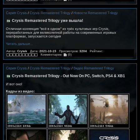
Серия Crysis
/
Crysis Remastered Trilogy
/
Новости Remastered Trilogy
Crysis Remastered Trilogy уже вышла!
Отличная коллекция "всё в одном" из трёх культовых игр Crysis,
переработанных для великолепной работы на современных игровых
платформах, запускается сегодня
Читать дальше...
Автор:
Crytek
Дата:
2021-10-15
Просмотров:
3204
Рейтинг:
Комментарии:
(0)
Серия Crysis
/
Crysis Remastered Trilogy
/
Видео Remastered Trilogy
Crysis Remastered Trilogy - Out Now On PC, Switch, PS4 & XB1
И вот оно!
Кадры из видео: