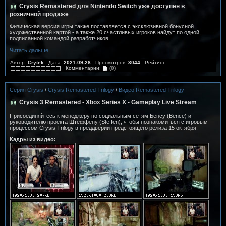
Crysis Remastered для Nintendo Switch уже доступен в
розничной продаже
Физическая версия игры также поставляется с эксклюзивной бонусной
художественной картой - а также 20 счастливых игроков найдут по одной,
подписанной командой разработчиков
Читать дальше...
Автор:
Crytek
Дата:
2021-09-28
Просмотров:
3044
Рейтинг:
Комментарии:
(0)
Серия Crysis
/
Crysis Remastered Trilogy
/
Видео Remastered Trilogy
Crysis 3 Remastered - Xbox Series X - Gameplay Live Stream
Присоединяйтесь к менеджеру по социальным сетям Бенсу (Bence) и
руководителю проекта Штеффену (Steffen), чтобы познакомиться с игровым
процессом Crysis Trilogy в преддверии предстоящего релиза 15 октября.
Кадры из видео: