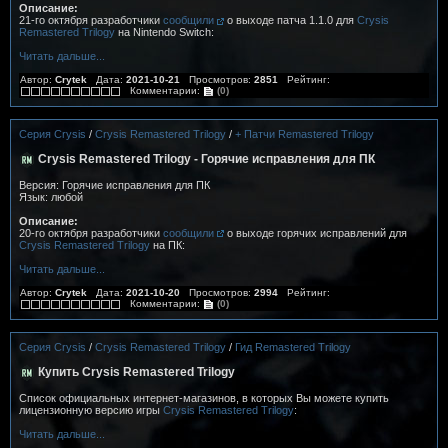
Описание:
21-го октября разработчики
сообщили
о выходе патча 1.1.0 для
Crysis
Remastered Trilogy
на Nintendo Switch:
Читать дальше...
Автор:
Crytek
Дата:
2021-10-21
Просмотров:
2851
Рейтинг:
Комментарии:
(0)
Серия Crysis
/
Crysis Remastered Trilogy
/
+ Патчи Remastered Trilogy
Crysis Remastered Trilogy - Горячие исправления для ПК
Версия: Горячие исправления для ПК
Язык: любой
Описание:
20-го октября разработчики
сообщили
о выходе горячих исправлений для
Crysis Remastered Trilogy
на ПК:
Читать дальше...
Автор:
Crytek
Дата:
2021-10-20
Просмотров:
2994
Рейтинг:
Комментарии:
(0)
Серия Crysis
/
Crysis Remastered Trilogy
/
Гид Remastered Trilogy
Купить Crysis Remastered Trilogy
Список официальных интернет-магазинов, в которых Вы можете купить
лицензионную версию игры
Crysis Remastered Trilogy
:
Читать дальше...