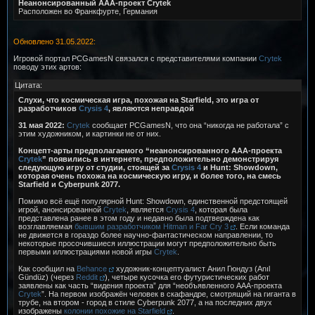
Неанонсированный AAA-проект Crytek
Расположен во Франкфурте, Германия
Обновлено 31.05.2022:
Игровой портал PCGamesN связался с представителями компании
Crytek
поводу этих артов:
Цитата:
Слухи, что космическая игра, похожая на Starfield, это игра от
разработчиков
Crysis 4
, являются неправдой
31 мая 2022:
Crytek
сообщает PCGamesN, что она “никогда не работала” с
этим художником, и картинки не от них.
Концепт-арты предполагаемого “неанонсированного ААА-проекта
Crytek
” появились в интернете, предположительно демонстрируя
следующую игру от студии, стоящей за
Crysis 4
и Hunt: Showdown,
которая очень похожа на космическую игру, и более того, на смесь
Starfield и Cyberpunk 2077.
Помимо всё ещё популярной Hunt: Showdown, единственной предстоящей
игрой, анонсированной
Crytek
, является
Crysis 4
, которая была
представлена ранее в этом году и недавно была подтверждена как
возглавляемая
бывшим разработчиком Hitman и Far Cry 3
. Если команда
не движется в гораздо более научно-фантастическом направлении, то
некоторые просочившиеся иллюстрации могут предположительно быть
первыми иллюстрациями новой игры
Crytek
.
Как сообщил на
Behance
художник-концептуалист Анил Гюндуз (Anıl
Gündüz) (через
Reddit
), четыре кусочка его футуристических работ
заявлены как часть “видения проекта” для “необъявленного ААА-проекта
Crytek
”. На первом изображён человек в скафандре, смотрящий на гиганта в
трубе, на втором - город в стиле Cyberpunk 2077, а на последних двух
изображены
колонии похожие на Starfield
.