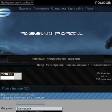
Подписка
Популярное
Статистика
Карта сайта
Поиск
ГЛАВНАЯ
СЕРИЯ CRYSIS
ОФФТОП
Вход
Регистрация
Забыли пароль?
Пользователи
Сейчас на
сайте:
318 человек
Поиск (версия 3.0)
Все
Форумы
Страницы
Искать на форумах и в страницах
Форумы