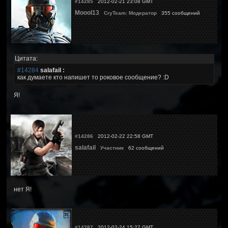
#14285
2012-02-21 23:08 GMT
Moool13
CryTeam: Модератор
355 сообщений
Цитата:
#14284
salafail :
как думаете кто напишет то роковое сообщение? :D
Я!
#14286
2012-02-22 22:58 GMT
salafail
Участник
62 сообщений
нет Я!
#14287
2012-02-24 15:27 GMT