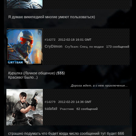
Я думаю википедией многие умеют пользоваться)
#14272
2012-02-18 16:01 GMT
CryDimon
CryTeam: Спец. по модам
173 сообщений
Курилка (Личное общение) (
555
)
Красиво! Было...)
Дорога ждет, а с нею приключение...
#14279
2012-02-20 14:36 GMT
salafail
Участник
62 сообщений
страшно подумать что будет когда число сообщений тут будет 666