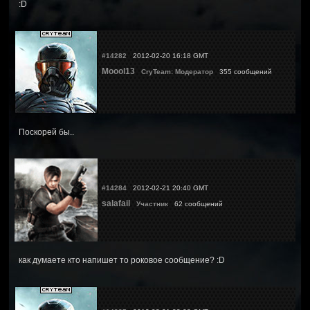
:D
#14282
2012-02-20 16:18 GMT
Moool13
CryTeam: Модератор
355 сообщений
Поскорей бы..
#14284
2012-02-21 20:40 GMT
salafail
Участник
62 сообщений
как думаете кто напишет то роковое сообщение? :D