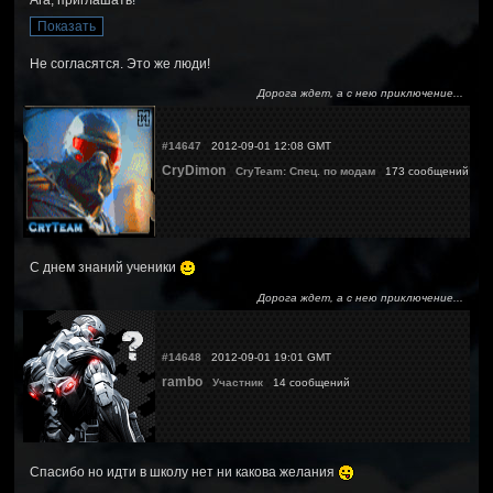
Ага, приглашать!
Не согласятся. Это же люди!
Дорога ждет, а с нею приключение...
#14647
2012-09-01 12:08 GMT
CryDimon
CryTeam: Спец. по модам
173 сообщений
С днем знаний ученики
Дорога ждет, а с нею приключение...
#14648
2012-09-01 19:01 GMT
rambo
Участник
14 сообщений
Спасибо но идти в школу нет ни какова желания