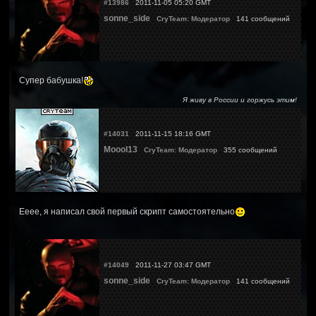
#13986
2011-11-05 05:20 GMT
sonne_side
CryTeam: Модератор
141 сообщений
Супер бабушка!
Я живу в России и горжусь этим!
#14031
2011-11-15 18:16 GMT
Moool13
CryTeam: Модератор
355 сообщений
Ееее, я написал свой первый скрипт самостоятельно
#14049
2011-11-27 03:47 GMT
sonne_side
CryTeam: Модератор
141 сообщений