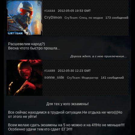
#14444
2012-05-05 19:53 GMT
CryDimon
CryTeam: Спец. по модам
173 сообщений
Расшевелим народ?)
Весна чтото быстро прошла...
Дорога ждет, а с нею приключение...
#14488
2012-05-30 12:23 GMT
sonne_side
CryTeam: Модератор
141 сообщений
Для тех у кого экзамены!
Все сейчас находимся в трудной ситуации.Ни отдыха ни чего(((Но
от этого не уйти!
Всем желаю сдать экзамены на 5 но можно и на 4!!!Но не меньше!!!!
Особенно удачи тем кто сдает ЕГЭ!!!!