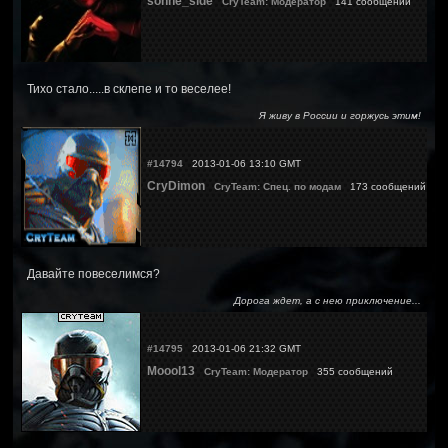
sonne_side
CryTeam: Модератор
141 сообщений
Тихо стало.....в склепе и то веселее!
Я живу в России и горжусь этим!
#14794
2013-01-06 13:10 GMT
CryDimon
CryTeam: Спец. по модам
173 сообщений
Давайте повеселимся?
Дорога ждет, а с нею приключение...
#14795
2013-01-06 21:32 GMT
Moool13
CryTeam: Модератор
355 сообщений