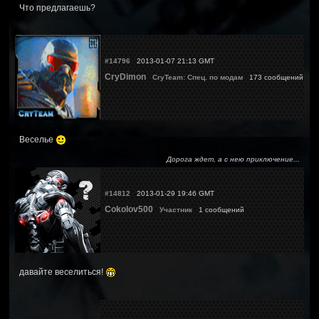
Что предлагаешь?
#14796
2013-01-07 21:13 GMT
CryDimon
CryTeam: Спец. по модам
173 сообщений
Веселье
Дорога ждет, а с нею приключение...
#14812
2013-01-29 19:46 GMT
Cokolov500
Участник
1 сообщений
давайте веселиться!