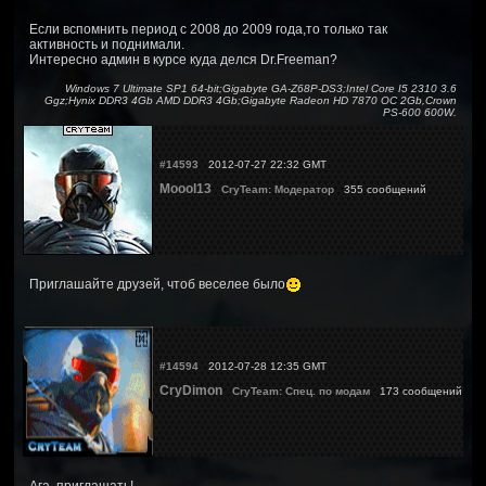
Если вспомнить период с 2008 до 2009 года,то только так
активность и поднимали.
Интересно админ в курсе куда делся Dr.Freeman?
Windows 7 Ultimate SP1 64-bit;Gigabyte GA-Z68P-DS3;Intel Core I5 2310 3.6
Ggz;Hynix DDR3 4Gb AMD DDR3 4Gb;Gigabyte Radeon HD 7870 OC 2Gb,Crown
PS-600 600W.
#14593
2012-07-27 22:32 GMT
Moool13
CryTeam: Модератор
355 сообщений
Приглашайте друзей, чтоб веселее было
#14594
2012-07-28 12:35 GMT
CryDimon
CryTeam: Спец. по модам
173 сообщений