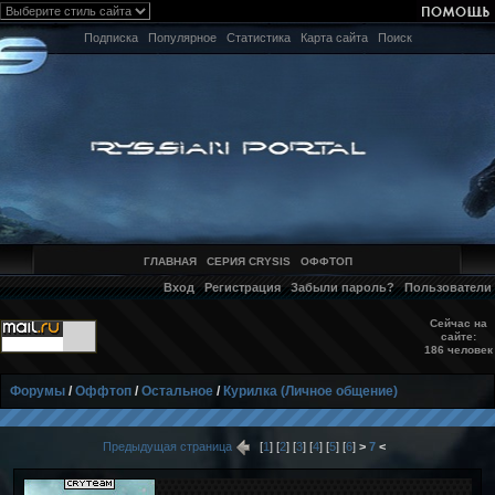
Подписка
Популярное
Статистика
Карта сайта
Поиск
ГЛАВНАЯ
СЕРИЯ CRYSIS
ОФФТОП
Вход
Регистрация
Забыли пароль?
Пользователи
Сейчас на
сайте:
186 человек
Форумы
/
Оффтоп
/
Остальное
/
Курилка (Личное общение)
Предыдущая страница
[
1
] [
2
] [
3
] [
4
] [
5
] [
6
]
>
7
<