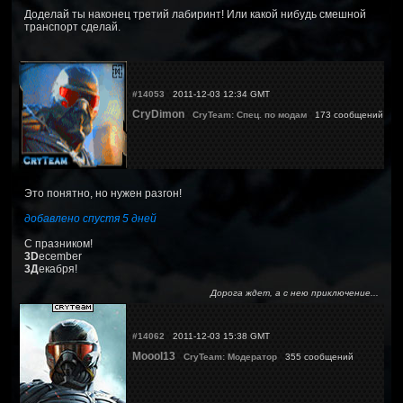
Доделай ты наконец третий лабиринт! Или какой нибудь смешной
транспорт сделай.
#14053
2011-12-03 12:34 GMT
CryDimon
CryTeam: Спец. по модам
173 сообщений
Это понятно, но нужен разгон!
добавлено спустя 5 дней
С празником!
3D
ecember
3Д
екабря!
Дорога ждет, а с нею приключение...
#14062
2011-12-03 15:38 GMT
Moool13
CryTeam: Модератор
355 сообщений