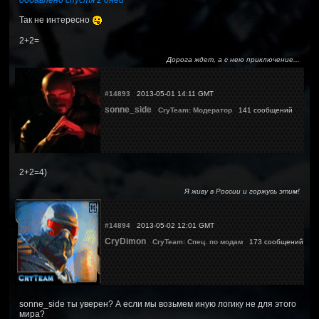
Так не интересно
2+2=
Дорога ждет, а с нею приключение...
#14893
2013-05-01 14:11 GMT
sonne_side
CryTeam: Модератор
141 сообщений
2+2=4)
Я живу в России и горжусь этим!
#14894
2013-05-02 12:01 GMT
CryDimon
CryTeam: Спец. по модам
173 сообщений
sonne_side ты уверен? А если мы возьмем иную логику не для этого
мира?