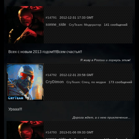
#14791
2012-12-31 17:33 GMT
sonne_side
CryTeam: Модератор
141 сообщений
Всех с новым 2013 годом!!!!Всем счастья!!
Я живу в России и горжусь этим!
#14792
2012-12-31 20:58 GMT
CryDimon
CryTeam: Спец. по модам
173 сообщений
Урааа!!!
Дорога ждет, а с нею приключение...
#14793
2013-01-06 09:33 GMT