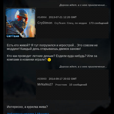
Дорога ждет, а с нею приключение...
#14904
2013-07-21 12:20 GMT
CryDimon
CryTeam: Спец. по модам
173 сообщений
Есть кто живой? Я тут погрузился и игрострой... Это совсем не
моддинг! Каждый день открываешь движок заново!
Кто как проводит летние деньки? Ездили куда нибудь? Или за
компами в новинки играли?
Дорога ждет, а с нею приключение...
#15003
2014-09-17 20:02 GMT
MrNaNo27
Участник
10 сообщений
Интересно, а курилка жива?