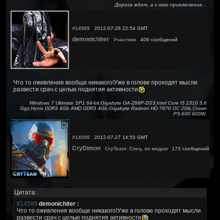
Дорога ждет, а с нею приключение...
#14589
2012-07-26 22:54 GMT
demonichiter
Участник
406 сообщений
Что то оживления вообще никакого!Уже в голове проходят мысли
развести срач с целью поднятия активности
Windows 7 Ultimate SP1 64-bit;Gigabyte GA-Z68P-DS3;Intel Core I5 2310 3.6
Ggz;Hynix DDR3 4Gb AMD DDR3 4Gb;Gigabyte Radeon HD 7870 OC 2Gb,Crown
PS-600 600W.
#14590
2012-07-27 14:50 GMT
CryDimon
CryTeam: Спец. по модам
173 сообщений
Цитата:
#14589
demonichiter :
Что то оживления вообще никакого!Уже в голове проходят мысли
развести срач с целью поднятия активности