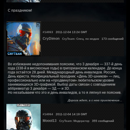
С праздником!
#14063
2011-12-04 13:24 GMT
CryDimon
CryTeam: Спец. по модам
173 сообщений
Во избежание недопонимания поясняю, что 3 декабря — 337-й день
года (338-й в високосные годы) в григорианском календаре. До конца
года остаётся 28 дней. Международный день инвалидов. Россия,
День юриста. Неофициальный праздник: «День 3D-шников» — лиц,
профессионально или на «продвинутом» любительском уровне
занимающихся 3D-графикой. Выбор даты связан с совпадением
аббревиатур 3 декабря — 3Д — и 3D.
Но незабываем что это и день инвалидов, а то я ляпнул не пояснив.
Дорога ждет, а с нею приключение...
#14064
2011-12-04 14:19 GMT
Moool13
CryTeam: Модератор
355 сообщений