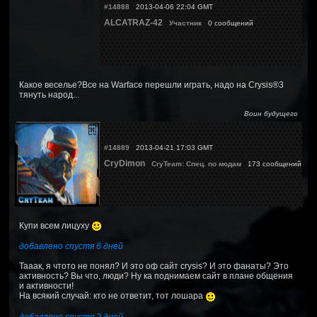
#14888
2013-04-06 22:04 GMT
ALCATRAZ-42
Участник
0 сообщений
Какое веселье?Все на Warface перешли играть, надо на Crysis®3
тянуть народ...
Воин будущего
#14889
2013-04-21 17:03 GMT
CryDimon
CryTeam: Спец. по модам
173 сообщений
Купи всем лицуху
добавлено спустя 6 дней
Тааак, я чтото не понял? И это оф сайт crysis? И это фанаты? Это
активность? Вы что, люди? Ну ка поднимаем сайт в плане общения
и активности!
На всякий случай: кто не ответит, тот лошара
добавлено спустя 2 дней