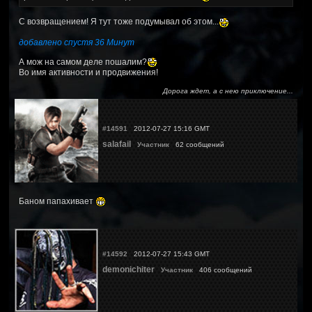
С возвращением! Я тут тоже подумывал об этом...
добавлено спустя 36 Минут
А мож на самом деле пошалим?
Во имя активности и продвижения!
Дорога ждет, а с нею приключение...
#14591
2012-07-27 15:16 GMT
salafail
Участник
62 сообщений
Баном папахивает
#14592
2012-07-27 15:43 GMT
demonichiter
Участник
406 сообщений