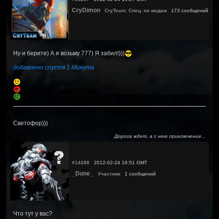
CryDimon
CryTeam: Спец. по модам
173 сообщений
Ну и берите) А я возьму 777) Я забил!)))
добавлено спустя 1 Минута
Светофор)))
Дорога ждет, а с нею приключение...
#14288
2012-02-24 16:51 GMT
_Dune_
Участник
1 сообщений
Что тут у вас?