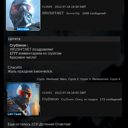
#14580
2012-07-18 18:38 GMT
XRUSHT.NET
ServerOp
1008 сообщений
Цитата:
CryDimon :
XRUSHT.NET поздравляю!
1777
комментариев по crysis'ам
Красивое число!
Спасибо.
Жаль праздник закончился.
Crysis, Warhead, Wars, Crysis 2, Crysis 3, Remastered, Crysis 4
#14581
2012-07-18 19:05 GMT
CryDimon
CryTeam: Спец. по модам
173 сообщений
Еще осталось 223! Дотянем! Отметим!