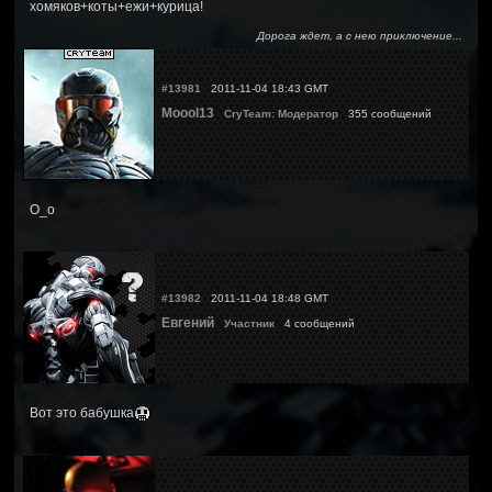
хомяков+коты+ежи+курица!
Дорога ждет, а с нею приключение...
#13981
2011-11-04 18:43 GMT
Moool13
CryTeam: Модератор
355 сообщений
О_о
#13982
2011-11-04 18:48 GMT
Евгений
Участник
4 сообщений
Вот это бабушка