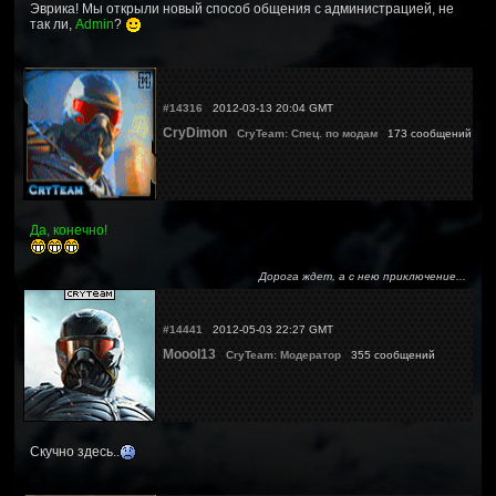
Эврика! Мы открыли новый способ общения с администрацией, не
так ли,
Admin
?
#14316
2012-03-13 20:04 GMT
CryDimon
CryTeam: Спец. по модам
173 сообщений
Да, конечно!
Дорога ждет, а с нею приключение...
#14441
2012-05-03 22:27 GMT
Moool13
CryTeam: Модератор
355 сообщений
Скучно здесь..