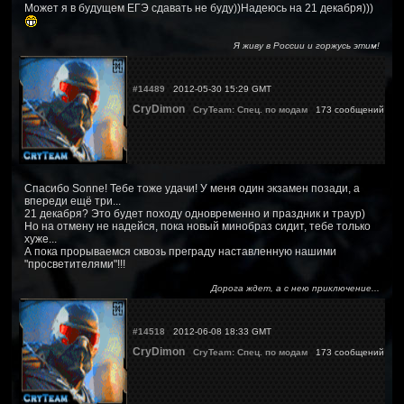
Может я в будущем ЕГЭ сдавать не буду))Надеюсь на 21 декабря)))
Я живу в России и горжусь этим!
#14489
2012-05-30 15:29 GMT
CryDimon
CryTeam: Спец. по модам
173 сообщений
Спасибо Sonne! Тебе тоже удачи! У меня один экзамен позади, а
впереди ещё три...
21 декабря? Это будет походу одновременно и праздник и траур)
Но на отмену не надейся, пока новый минобраз сидит, тебе только
хуже...
А пока прорываемся сквозь преграду наставленную нашими
"просветителями"!!!
Дорога ждет, а с нею приключение...
#14518
2012-06-08 18:33 GMT
CryDimon
CryTeam: Спец. по модам
173 сообщений