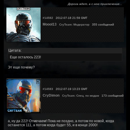
Дорога ждет, а с нею приключение...
#14582
2012-07-18 21:59 GMT
Moool13
CryTeam: Модератор
355 сообщений
Цитата:
Еще осталось 223!
Эт еще почему?
#14583
2012-07-19 13:23 GMT
CryDimon
CryTeam: Спец. по модам
173 сообщений
а, ну да 222! Отмечаем! Пока не поздно, а потом по новой, когда
останется 111, а потом когда будет 55, и в конце 2000!