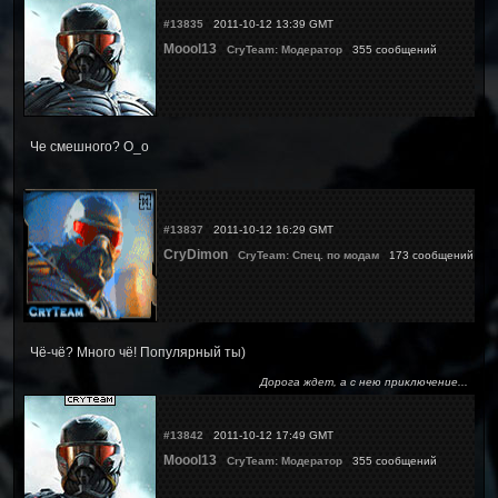
#13835
2011-10-12 13:39 GMT
Moool13
CryTeam: Модератор
355 сообщений
Че смешного? О_о
#13837
2011-10-12 16:29 GMT
CryDimon
CryTeam: Спец. по модам
173 сообщений
Чё-чё? Много чё! Популярный ты)
Дорога ждет, а с нею приключение...
#13842
2011-10-12 17:49 GMT
Moool13
CryTeam: Модератор
355 сообщений