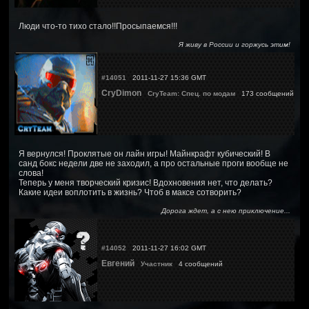
Люди что-то тихо стало!!Просыпаемся!!!
Я живу в России и горжусь этим!
#14051
2011-11-27 15:36 GMT
CryDimon
CryTeam: Спец. по модам
173 сообщений
Я вернулся! Проклятые он лайн игры! Майнкрафт кубический! В
санд бокс недели две не заходил, а про остальные проги вообще не
слова!
Теперь у меня творческий кризис! Вдохновения нет, что делать?
Какие идеи воплотить в жизнь? Чтоб в максе сотворить?
Дорога ждет, а с нею приключение...
#14052
2011-11-27 16:02 GMT
Евгений
Участник
4 сообщений