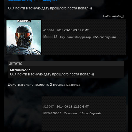
добавлено спустя 1 Минута
О, я почти в точную дату прошлого поста попал)))
ПоКаЗаЛоСь)))
#15004
2014-09-18 03:02 GMT
Moool13
CryTeam: Модератор
355 сообщений
Цитата:
MrNaNo27 :
О, я почти в точную дату прошлого поста попал)))
Действительно, всего-то 2 месяца разница.
#15007
2014-09-18 12:19 GMT
MrNaNo27
Участник
10 сообщений