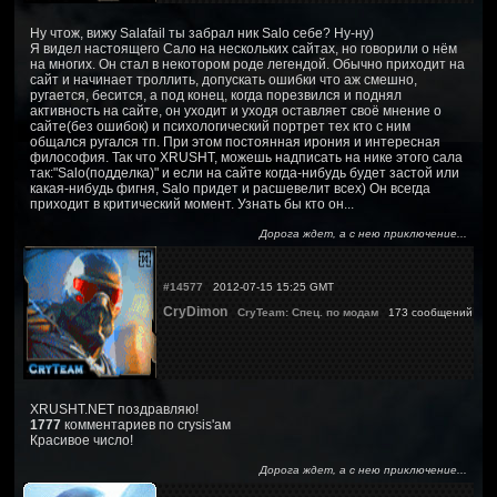
Ну чтож, вижу Salafail ты забрал ник Salo себе? Ну-ну)
Я видел настоящего Сало на нескольких сайтах, но говорили о нём
на многих. Он стал в некотором роде легендой. Обычно приходит на
сайт и начинает троллить, допускать ошибки что аж смешно,
ругается, бесится, а под конец, когда порезвился и поднял
активность на сайте, он уходит и уходя оставляет своё мнение о
сайте(без ошибок) и психологический портрет тех кто с ним
общался ругался тп. При этом постоянная ирония и интересная
философия. Так что XRUSHT, можешь надписать на нике этого сала
так:"Salo(подделка)" и если на сайте когда-нибудь будет застой или
какая-нибудь фигня, Salo придет и расшевелит всех) Он всегда
приходит в критический момент. Узнать бы кто он...
Дорога ждет, а с нею приключение...
#14577
2012-07-15 15:25 GMT
CryDimon
CryTeam: Спец. по модам
173 сообщений
XRUSHT.NET поздравляю!
1777
комментариев по crysis'ам
Красивое число!
Дорога ждет, а с нею приключение...