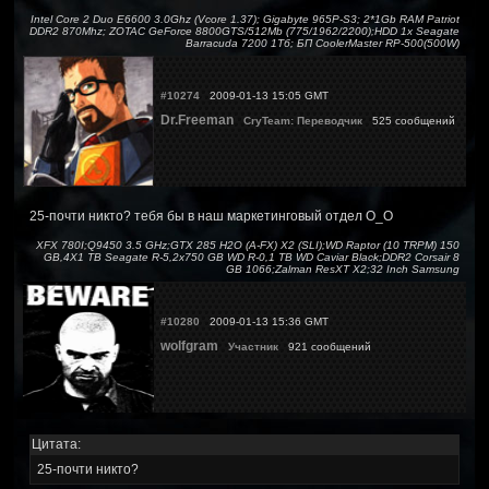
Intel Core 2 Duo E6600 3.0Ghz (Vcore 1.37); Gigabyte 965P-S3; 2*1Gb RAM Patriot
DDR2 870Mhz; ZOTAC GeForce 8800GTS/512Mb (775/1962/2200);HDD 1x Seagate
Barracuda 7200 1Тб; БП CoolerMaster RP-500(500W)
#10274
2009-01-13 15:05 GMT
Dr.Freeman
CryTeam: Переводчик
525 сообщений
25-почти никто? тебя бы в наш маркетинговый отдел О_О
XFX 780I;Q9450 3.5 GHz;GTX 285 H2O (A-FX) X2 (SLI);WD Raptor (10 TRPM) 150
GB,4X1 TB Seagate R-5,2x750 GB WD R-0,1 TB WD Caviar Black;DDR2 Corsair 8
GB 1066;Zalman ResXT X2;32 Inch Samsung
#10280
2009-01-13 15:36 GMT
wolfgram
Участник
921 сообщений
Цитата:
25-почти никто?