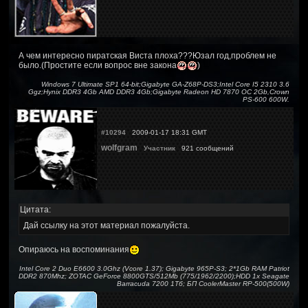
А чем интересно пиратская Виста плоха???Юзал год,проблем не
было.(Простите если вопрос вне закона
)
Windows 7 Ultimate SP1 64-bit;Gigabyte GA-Z68P-DS3;Intel Core I5 2310 3.6
Ggz;Hynix DDR3 4Gb AMD DDR3 4Gb;Gigabyte Radeon HD 7870 OC 2Gb,Crown
PS-600 600W.
#10294
2009-01-17 18:31 GMT
wolfgram
Участник
921 сообщений
Цитата:
Дай ссылку на этот материал пожалуйста.
Опираюсь на воспоминания
Intel Core 2 Duo E6600 3.0Ghz (Vcore 1.37); Gigabyte 965P-S3; 2*1Gb RAM Patriot
DDR2 870Mhz; ZOTAC GeForce 8800GTS/512Mb (775/1962/2200);HDD 1x Seagate
Barracuda 7200 1Тб; БП CoolerMaster RP-500(500W)