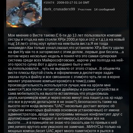
#10474
2009-03-17 01:14 GMT
dark_crusaderx99
Участник
14 сообщений
Мое мнение о Висте таково.С 6-ти до 13 лет пользовался компами
сестры и отца,на них стояли ХР(и 2000,и про,и сп2 и т.д.),а на новый
год( 14 лет)- отец ноут купил-на нем была виста.Я ее тогда
ненавидел.Как только узнал,сказал,что установлю ХР,а Висту удалю
на фиг.Ну как-то я затормозил с этим делом...первые дни бесила....а
потом через несколько недель я понял что это самая суперская
система среди всех Майкрософтовских...кароче уже полгода на ней-
это просто супер.Вот у друга недавно был-у него
хр,попользовался....чуть не вырвало от этого старья...В общем-На
висте плюсы-Крутой стиль и оформление,в диспетчере задач
указан путь к файлу и все связанное с этим(что чуть ли не в корне
меняет управление компьютером(кто в теме)),сама
производительность используется лучше,чем на хр(или мне
кажется?),все почти летает,все драйверы и разные устройства и
сама мобильность на высоте-вставляешь что угодно(мышь
друга,например)в комп,и через неско минут она пашет,а на хр надо
это все в ручную делать(или я не знаю?),безопасность также на
высоте-хотя когда включен "UAC" несколько достает вопрос оb
открытии некоторых файлов(в основном установочных) от имени
администратора,,вроде как программы меньше конфликтуют друг с
другом(защитник стандарт и антивирусы),вообще все на
высоте.......я в принципе не знаю что сказать,как-то привык к ней
уже,ничего крутого или ужасного не замечаю...МИНУСЫ-только на
мощных компах,бесит UAC,жрет много памяти(хотя я рылся в