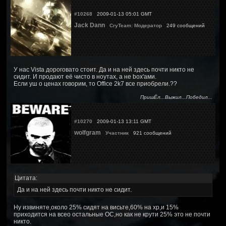
#10268
2009-01-13 05:01 GMT
Jack Dann
CryTeam: Модератор
249 сообщений
У нас Vista дороговато стоит. Да и на ней здесь почти никто не
сидит. И продают её чисто в ноутах, а не box'ами.
Если уш о ценах говорим, то Office 2k7 все приобрели.??
ПришЁл...Выжил...Победил...
#10270
2009-01-13 13:11 GMT
wolfgram
Участник
921 сообщений
Цитата:
Да и на ней здесь почти никто не сидит.
Ну извиняте,около 25% сидят на висьте,60% на хр,и 15%
приходится на всео остальные ОС,но как не крути 25% это не почти
никто.