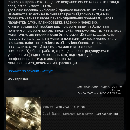
службах и процессах-вроде все ненужное более менее отключил,в
среднем занимает 600 мб
),вот еще недавно был случай-пропала панель языка.язык не
изменяется.То есть не включается русский,только англ,никак
поменять нельзя,и через панель управления пробовал,и через
параметры служб планировщика заданий,и через экр.
клавиатуру,никак.Я вообще щас по русски пишу из Аськи(там
почему-то по русски как раз вводится),и копирую текст из нее.а так у
меня только анлийский,и если бы не аська...Кстати,когда выхожу
через кнтрл альт делит в меню гл действий,там язык меняется,но
все равно,работая в explorer.exe(kto v teme)пишет только на
англ.,судите сами...Итог-система для компов нового
поколения.Удобна в работе,в принципе очень регулируема и
управляема,(надо только знать как),подходит и для
профессионалов,и для ламеров(как моя
мама,например),необычаема красива...)))
добавлено спустя 2 минут
но капризна
Intel core 2 duo P8400 2.27 GHz
3 GB ram
Nvidia GeForce 9600 GT 512 mb
#10792
2009-05-13 10:11 GMT
Jack Dann
CryTeam: Модератор
249 сообщений