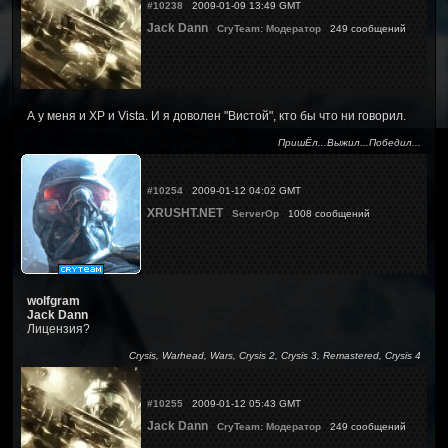
#10238
2009-01-09 13:49 GMT
Jack Dann
CryTeam: Модератор
249 сообщений
А у меня и XP и Vista. И я доволен "Вистой", кто бы что ни говорил.
ПришЁл...Выжил...Победил...
#10254
2009-01-12 04:02 GMT
XRUSHT.NET
ServerOp
1008 сообщений
wolfgram
Jack Dann
Лицензия?
Crysis, Warhead, Wars, Crysis 2, Crysis 3, Remastered, Crysis 4
#10255
2009-01-12 05:43 GMT
Jack Dann
CryTeam: Модератор
249 сообщений