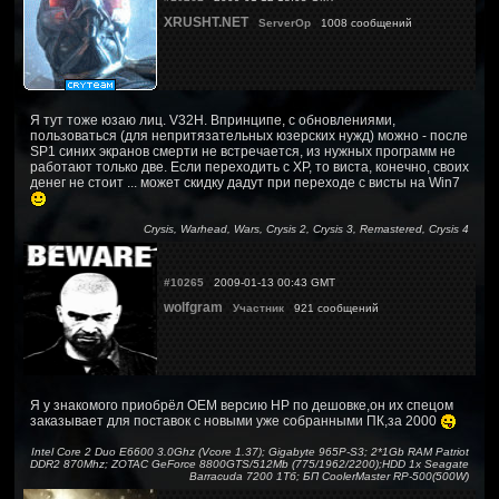
XRUSHT.NET
ServerOp
1008 сообщений
Я тут тоже юзаю лиц. V32H. Впринципе, с обновлениями,
пользоваться (для непритязательных юзерских нужд) можно - после
SP1 синих экранов смерти не встречается, из нужных программ не
работают только две. Если переходить с XP, то виста, конечно, своих
денег не стоит ... может скидку дадут при переходе с висты на Win7
Crysis, Warhead, Wars, Crysis 2, Crysis 3, Remastered, Crysis 4
#10265
2009-01-13 00:43 GMT
wolfgram
Участник
921 сообщений
Я у знакомого приобрёл ОЕМ версию HP по дешовке,он их спецом
заказывает для поставок с новыми уже собранными ПК,за 2000
Intel Core 2 Duo E6600 3.0Ghz (Vcore 1.37); Gigabyte 965P-S3; 2*1Gb RAM Patriot
DDR2 870Mhz; ZOTAC GeForce 8800GTS/512Mb (775/1962/2200);HDD 1x Seagate
Barracuda 7200 1Тб; БП CoolerMaster RP-500(500W)