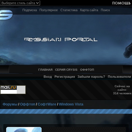
Подписка
Популярное
Статистика
Карта сайта
Поиск
ГЛАВНАЯ
СЕРИЯ CRYSIS
ОФФТОП
Вход
Регистрация
Забыли пароль?
Пользователи
Сейчас на
сайте:
314 человек
Форумы
/
Оффтоп
/
СофтWare
/
Windows Vista