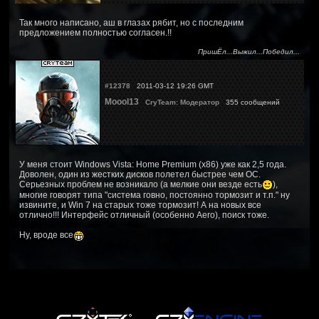
Так много написано, аш в глазах рябит, но с последним
предложением полностью согласен.!!
ПришЁл...Выжил...Победил...
#12378
2011-03-12 19:26 GMT
Moool13
CryTeam: Модератор
355 сообщений
У меня стоит Windows Vista: Home Premium (х86) уже как 2,5 года.
Доволен, один из жестких дисков полетел быстрее чем ОС.
Серьезных проблем не возникало (а мелкие они везде есть
),
многие говорят типа "система говно, постоянно тормозит и т.п." ну
извините, и Win 7 на старых тоже тормозит! А на новых все
отлично!!! Интерфейс отличный (особенно Aero), поиск тоже.
Ну, вроде все