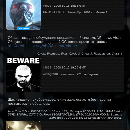
#9826
2008-10-15 18:33 GMT
XRUSHT.NET
ServerOp
1008 сообщений
Общая тема для обсуждения операционной системы Windows Vista.
Общую информацию по данной ОС можно прочитать здесь -
http://ru.wikipedia.org/wiki/Windows_Vista
Crysis, Warhead, Wars, Crysis 2, Crysis 3, Remastered, Crysis 4
#9829
2008-10-15 19:59 GMT
wolfgram
Участник
921 сообщений
Щас недавно приобрёл,доволен,не жалуюсь,хотя без парочки
нестыковок не обошлось.
Intel Core 2 Duo E6600 3.0Ghz (Vcore 1.37); Gigabyte 965P-S3; 2*1Gb RAM Patriot
DDR2 870Mhz; ZOTAC GeForce 8800GTS/512Mb (775/1962/2200);HDD 1x Seagate
Barracuda 7200 1Тб; БП CoolerMaster RP-500(500W)