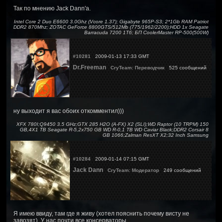
Так по мнению Jack Dann'a.
Intel Core 2 Duo E6600 3.0Ghz (Vcore 1.37); Gigabyte 965P-S3; 2*1Gb RAM Patriot
DDR2 870Mhz; ZOTAC GeForce 8800GTS/512Mb (775/1962/2200);HDD 1x Seagate
Barracuda 7200 1Тб; БП CoolerMaster RP-500(500W)
#10281
2009-01-13 17:33 GMT
Dr.Freeman
CryTeam: Переводчик
525 сообщений
ну выходит я вас обоих откомментил)))
XFX 780I;Q9450 3.5 GHz;GTX 285 H2O (A-FX) X2 (SLI);WD Raptor (10 TRPM) 150
GB,4X1 TB Seagate R-5,2x750 GB WD R-0,1 TB WD Caviar Black;DDR2 Corsair 8
GB 1066;Zalman ResXT X2;32 Inch Samsung
#10284
2009-01-14 07:15 GMT
Jack Dann
CryTeam: Модератор
249 сообщений
Я имею ввиду, там где я живу (хотел пояснить почему висту не
завозят). У нас почти все консерваторы.