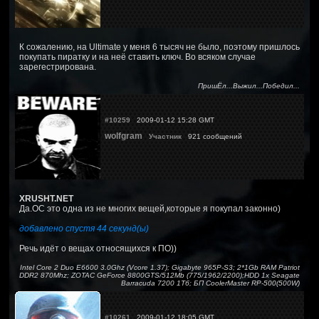
К сожалению, на Ultimate у меня 6 тысяч не было, поэтому пришлось
покупать пиратку и на неё ставить ключ. Во всяком случае
зарегестрирована.
ПришЁл...Выжил...Победил...
#10259
2009-01-12 15:28 GMT
wolfgram
Участник
921 сообщений
XRUSHT.NET
Да.ОС это одна из не многих вещей,которые я покупал законно)
добавлено спустя 44 секунд(ы)
Речь идёт о вещах относящихся к ПО))
Intel Core 2 Duo E6600 3.0Ghz (Vcore 1.37); Gigabyte 965P-S3; 2*1Gb RAM Patriot
DDR2 870Mhz; ZOTAC GeForce 8800GTS/512Mb (775/1962/2200);HDD 1x Seagate
Barracuda 7200 1Тб; БП CoolerMaster RP-500(500W)
#10261
2009-01-12 18:05 GMT