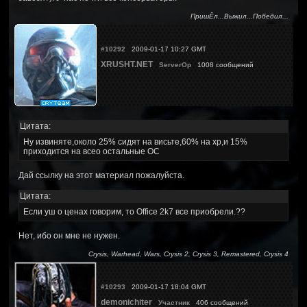
ПришЁл...Выжил...Победил...
#10292
2009-01-17 10:27 GMT
XRUSHT.NET
ServerOp
1008 сообщений
Цитата:
Ну извиняте,около 25% сидят на висьте,60% на хр,и 15%
приходится на всео остальные ОС
Дай ссылку на этот материал пожалуйста.
Цитата:
Если уш о ценах говорим, то Office 2k7 все приобрели.??
Нет, ибо он мне не нужен.
Crysis, Warhead, Wars, Crysis 2, Crysis 3, Remastered, Crysis 4
#10293
2009-01-17 18:04 GMT
demonichiter
Участник
406 сообщений