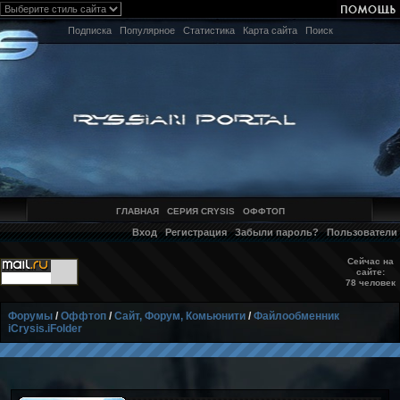
Подписка
Популярное
Статистика
Карта сайта
Поиск
ГЛАВНАЯ
СЕРИЯ CRYSIS
ОФФТОП
Вход
Регистрация
Забыли пароль?
Пользователи
Сейчас на
сайте:
78 человек
Форумы
/
Оффтоп
/
Сайт, Форум, Комьюнити
/
Файлообменник
iCrysis.iFolder