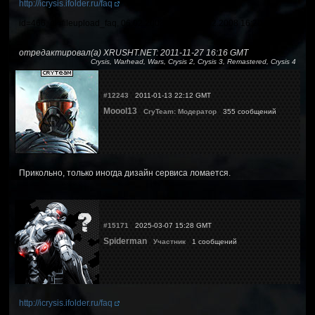
http://icrysis.ifolder.ru/faq
id=466, al=fileupload_faq, 06.02.2008 15:11 - 06.02.2008 16:20,
отредактировал(а) XRUSHT.NET: 2011-11-27 16:16 GMT
Crysis, Warhead, Wars, Crysis 2, Crysis 3, Remastered, Crysis 4
#12243
2011-01-13 22:12 GMT
Moool13
CryTeam: Модератор
355 сообщений
Прикольно, только иногда дизайн сервиса ломается.
#15171
2025-03-07 15:28 GMT
Spiderman
Участник
1 сообщений
http://icrysis.ifolder.ru/faq