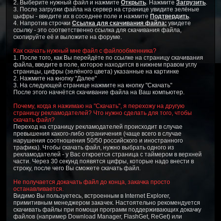
2. Выберите нужный файл и нажмите
Открыть
. Нажмите
Загрузить
.
3. После загрузки файла на сервер на странице увидите зелёные
цыфры - введите их в соседнее поле и нажмите
Подтвердить
.
4. Напротив строчки
Ссылка для скачивания файла:
увидете
ссылку - это соответственно ссылка для скачивания файла,
скопируйте её и выложите на форуме.
Как скачать нужный мне файл с файлообменника?
1. После того, как Вы перейдёте по ссылке на страницу скачивания
файла, введите в поле, которое находится в нижнем правом углу
страницы, цифры (зелёного цвета) указанные на картинке
2. Нажмите на кнопку "Далее"
3. На следующей странице нажмите на кнопку "Скачать"
После этого начнётся скачивание файла на Ваш компьютер.
Почему, когда я нажимаю на "Скачать", я перехожу на другую
страницу рекламодателей? Что нужно cделать для того, чтобы
скачать файл?
Переход на страницу рекламодателей происходит в случае
превышения какого-либо ограничения (чаще всего в случае
нарушения соотношения 50/50 российского и иностранного
трафика). Чтобы скачать файл, нужно выбрать одного из
рекламодателей - у Вас откроется страница с таймером в верхней
части. Через 30 секунд появятся цифры, которые надо внести в
строку, после чего Вы сможете скачать файл.
Не получается докачать файл до конца, закачка просто
останавливается.
Видимо Вы пользуетесь, встроенным в Internet Explorer,
примитивным менеджером закачек. Настоятельно рекомендуется
скачивать файлы при помощи программ поддерживающих докачку
файлов (например Download Manager, FlashGet, ReGet) или