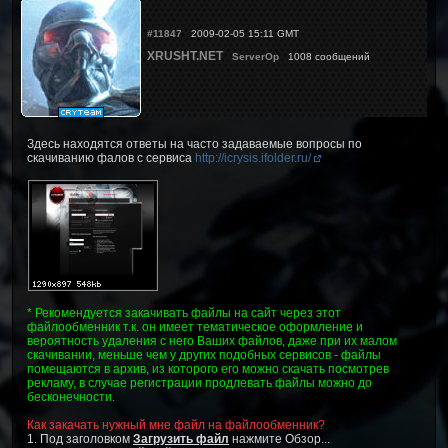
#11847
2009-02-05 15:11 GMT
XRUSHT.NET
ServerOp
1008 сообщений
Здесь находятся ответы на часто задаваемые вопросы по
скачиванию фалов с сервиса
http://icrysis.ifolder.ru/
* Рекомендуется закачивать файлы на сайт через этот
файлообменник т.к. он имеет тематическое оформление и
вероятность удаления с него Ваших файлов, даже при их малом
скачивании, меньше чем у других подобных сервисов - файлы
помещаются в архив, из которого его можно скачать посмотрев
рекламу, в случае регистрации продлевать файлы можно до
бесконечности.
Как закачать нужный мне файл на файлообменник?
1. Под заголовком
Загрузить файл
нажмите Обзор...