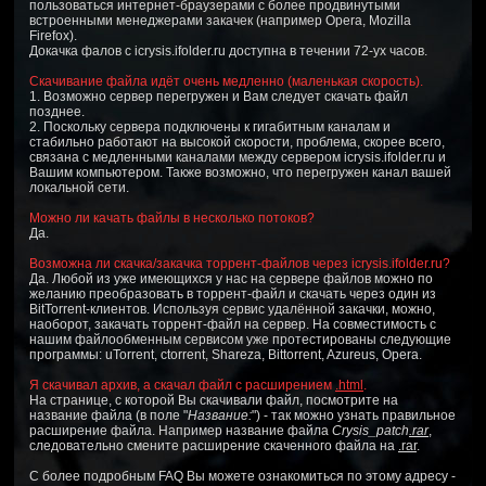
пользоваться интернет-браузерами с более продвинутыми
встроенными менеджерами закачек (например Opera, Mozilla
Firefox).
Докачка фалов с icrysis.ifolder.ru доступна в течении 72-ух часов.
Скачивание файла идёт очень медленно (маленькая скорость).
1. Возможно сервер перегружен и Вам следует скачать файл
позднее.
2. Поскольку сервера подключены к гигабитным каналам и
стабильно работают на высокой скорости, проблема, скорее всего,
связана с медленными каналами между сервером icrysis.ifolder.ru и
Вашим компьютером. Также возможно, что перегружен канал вашей
локальной сети.
Можно ли качать файлы в несколько потоков?
Да.
Возможна ли скачка/закачка торрент-файлов через icrysis.ifolder.ru?
Да. Любой из уже имеющихся у нас на сервере файлов можно по
желанию преобразовать в торрент-файл и скачать через один из
BitTorrent-клиентов. Используя сервис удалённой закачки, можно,
наоборот, закачать торрент-файл на сервер. На совместимость с
нашим файлообменным сервисом уже протестированы следующие
программы: uTorrent, ctorrent, Shareza, Bittorrent, Azureus, Opera.
Я скачивал архив, а скачал файл с расширением
.html
.
На странице, с которой Вы скачивали файл, посмотрите на
название файла (в поле "
Название:
") - так можно узнать правильное
расширение файла. Например название файла
Crysis_patch
.rar
,
следовательно смените расширение скаченного файла на
.rar
.
С более подробным FAQ Вы можете ознакомиться по этому адресу -