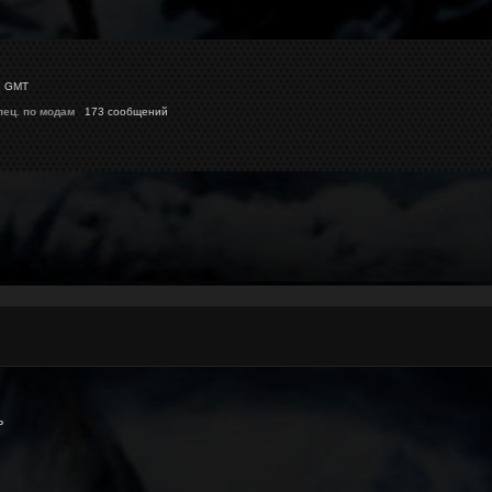
5 GMT
пец. по модам
173 сообщений
ь