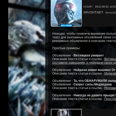
#13287
2011-08-31 14:0
XRUSHT.NET
ServerO
Нередко, чтобы привлечь внимание пользо
текст для рекламных объявлений своих ст
рекламные объявления и описание текста 
Простые примеры:
Объявление -
Ветлицкая умирает
Описание текста статьи и ссылка -
Ветлицк
составила завещание, о передачи своих о
Объявление -
Найдена новая машина! От 
Описание текста статьи и ссылка -
Модели 
Объявление -
То, что ОБНАРУЖИЛИ папа
Объявление -
Секрет силы Медведева
Описание текста статьи и ссылка -
Рекламн
Объявление -
Никогда не давите прыщи!
Описание текста статьи и ссылка -
Простое