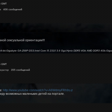
5 GMT
к
406 сообщений
ной сексуальной ориентации!!!
 64-bit;Gigabyte GA-Z68P-DS3;Intel Core I5 2310 3.6 Ggz;Hynix DDR3 4Gb AMD DDR3 4Gb;Gi
5 GMT
ератор
355 сообщений
е:
http://www.youtube.com/watch?v=A6WdmyFRh9s
иду возможных маленьких детей на портале.