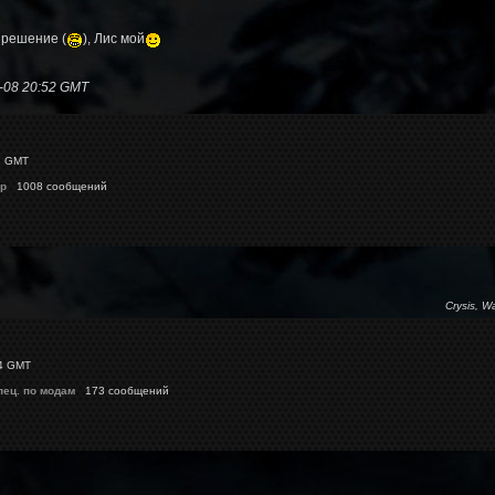
зрешение (
), Лис мой
-08 20:52 GMT
3 GMT
p
1008 сообщений
Crysis, W
4 GMT
пец. по модам
173 сообщений