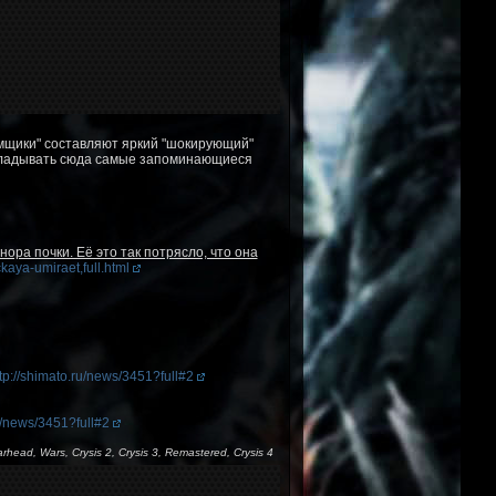
амщики" составляют яркий "шокирующий"
выкладывать сюда самые запоминающиеся
ора почки. Её это так потрясло, что она
ckaya-umiraet,full.html
tp://shimato.ru/news/3451?full#2
ru/news/3451?full#2
arhead, Wars, Crysis 2, Crysis 3, Remastered, Crysis 4