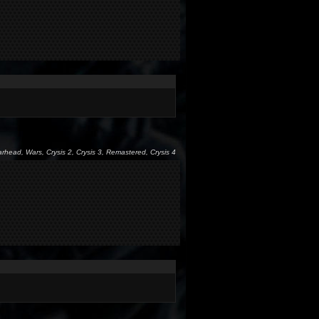
arhead, Wars, Crysis 2, Crysis 3, Remastered, Crysis 4