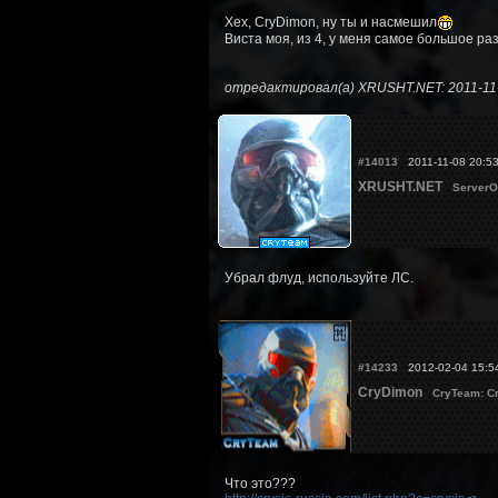
Хех, CryDimon, ну ты и насмешил
Виста моя, из 4, у меня самое большое ра
отредактировал(а) XRUSHT.NET: 2011-11
#14013
2011-11-08 20:5
XRUSHT.NET
ServerO
Убрал флуд, используйте ЛС.
#14233
2012-02-04 15:5
CryDimon
CryTeam: С
Что это???