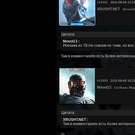
#13351
2011-09-06 10:5
XRUSHT.NET
ServerO
Цитата:
Moool13 :
Реклама из ТВ.Не совсем по теме, но все
Там в комментариях есть более интересн
#13353
2011-09-06 16:2
Moool13
CryTeam: Мод
Цитата:
XRUSHT.NET :
Там в комментариях есть более интересн
)))