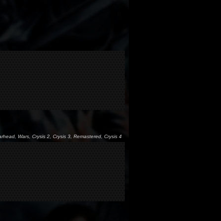
arhead, Wars, Crysis 2, Crysis 3, Remastered, Crysis 4