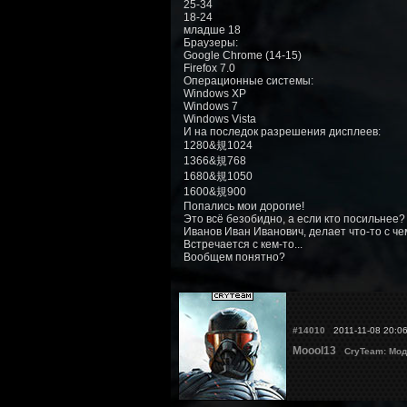
25-34
18-24
младше 18
Браузеры:
Google Chrome (14-15)
Firefox 7.0
Операционные системы:
Windows XP
Windows 7
Windows Vista
И на последок разрешения дисплеев:
1280&規1024
1366&規768
1680&規1050
1600&規900
Попались мои дорогие!
Это всё безобидно, а если кто посильнее?
Иванов Иван Иванович, делает что-то с чем-
Встречается с кем-то...
Вообщем понятно?
#14010
2011-11-08 20:0
Moool13
CryTeam: Мод