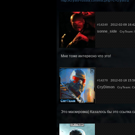
http://crysis-russia.com/list.php?c=crysis
#14240
2012-02-09 16:4
sonne_side
CryTeam:
Мне тоже интересно что это!
#14270
2012-02-18 15:5
CryDimon
CryTeam: С
Это маскировка) Казалось бы это ссылка с