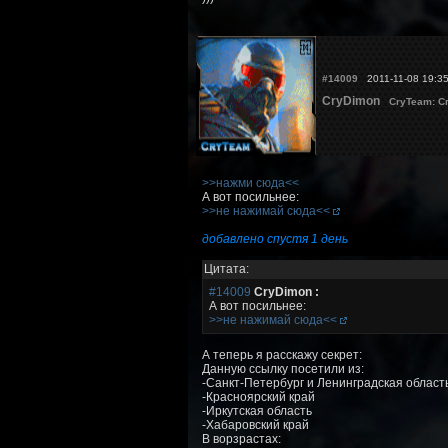
#14009
2011-11-08 19:3
CryDimon
CryTeam: С
>>нажми сюда<<
А вот посильнее:
>>не нажимай сюда<<
добавлено спустя 1 день
Цитата:
#14009
CryDimon :
А вот посильнее:
>>не нажимай сюда<<
А теперь я расскажу секрет:
Данную ссылку посетили из:
-Санкт-Петербург и Ленинградская област
-Красноярский край
-Иркутская область
-Хабаровский край
В ворзрастах: