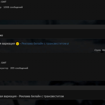
4 GMT
p
1008 сообщений
 же
ая вариация
-
Реклама билайн с трансвеститом
Crysis, W
1 GMT
ератор
355 сообщений
ая вариация - Реклама билайн с трансвеститом