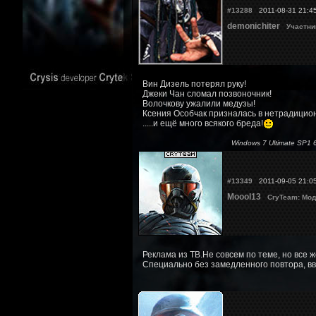
#13288
2011-08-31 21:4
demonichiter
Участни
Вин Дизель потерял руку!
Джеки Чан сломал позвоночник!
Волочкову ужалили медузы!
Ксения Особчак призналась в нетрадицион
.....и ещё много всякого бреда!
Windows 7 Ultimate SP1
#13349
2011-09-05 21:0
Moool13
CryTeam: Мод
Реклама из ТВ.Не совсем по теме, но все ж
Специально без замедленного повтора, вв