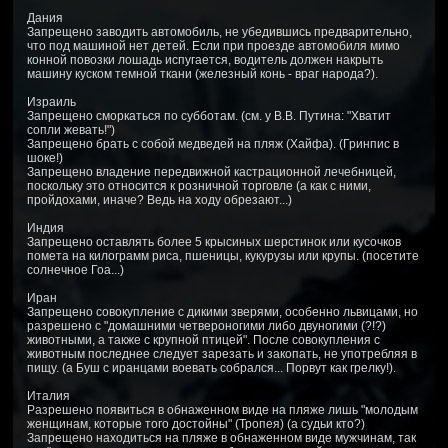
Дания
Запрещено заводить автомобиль, не убедившись предварительно,
что под машиной нет детей. Если при проезде автомобиля мимо
конной повозки лошадь испугается, водитель должен накрыть
машину куском темной ткани (железный конь - враг народа?).
Израиль
Запрещено сморкаться по субботам. (см. у В.В. Путина: "Хватит
сопли жевать!")
Запрещено брать с собой медведей на пляж (Хайфа). (Гринпис в
шоке!)
Запрещено владение передвижной кастрационной лечебницей,
поскольку это относится к розничной торговле (а как с ними,
пройдохами, иначе? Ведь на ходу обрезают...)
Индия
Запрещено оставлять более 5 крысиных шерстинок или кусочков
помета на килограмм риса, пшеницы, кукурузы или крупы. (посетите
солнечное Гоа...)
Иран
Запрещено совокупление с дикими зверями, особенно львицами, но
разрешено с "домашними четвероногими либо двуногими (?!?)
животными, а также с крупной птицей". После совокупления с
животным последнее следует зарезать и закопать, не употребляя в
пищу. (а Буш с иранцами воевать собрался... Порвут как грелку!).
Италия
Разрешено появиться в обнаженном виде на пляже лишь "молодым
женщинам, которые того достойны" (Тропея) (а судьи кто?)
Запрещено находиться на пляже в обнаженном виде мужчинам, так