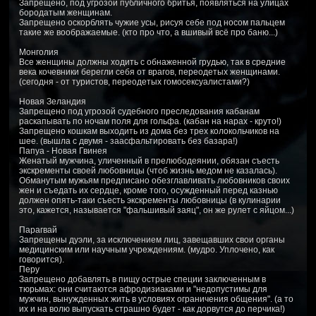
Запрещено, под угрозой публичного бритья, появляться на улицах
бородатым женщинам.
Запрещено оскорблять чужие усы, рисуя себе под носом пальцем
такие же воображаемые. (кто про что, а вшивый всё про баню...)
Монголия
Все женщины должны ходить с обнаженной грудью, так в средние
века кочевники берегли себя от врагов, переодетых женщинами.
(сегодня - от туристов, переодетых гомосексуалистами?)
Новая Зеландия
Запрещено под угрозой судебного преследования кабанам
раскапывать по ночам поля для гольфа. (кабан на нарах - круто!)
Запрещено кошкам выходить из дома без трех колокольчиков на
шее. (вышла с двумя - заасфальтировать без базара!)
Папуа - Hовая Гвинея
Женатый мужчина, уличенный в прелюбодеянии, обязан съесть
экскременты своей любовницы (чтоб жизнь медом не казалась).
Обманутым мужьям предписано обезглавливать любовников своих
жен и съедать их сердце, кроме того, осужденный перед казнью
должен опять-таки съесть экскременты любовницы (в кулинарии
это, кажется, называется "фальшивый заяц", он же рулет с яйцом...)
Парагвай
Запрещены дуэли, за исключением лиц, завещавших свои органы
медицинским или научным учреждениям. (мудро. Уплочено, как
говорится).
Перу
Запрещено добавлять в пищу острые специи заключенным в
тюрьмах: они считаются афродизиаками и "недопустимы для
мужчин, вынужденных жить в условиях ограничения общения". (а то
их и на волю выпускать страшно будет - как дорвутся до перчика!)