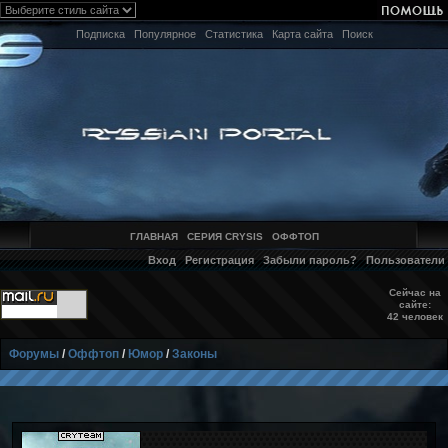
Подписка
Популярное
Статистика
Карта сайта
Поиск
ГЛАВНАЯ
СЕРИЯ CRYSIS
ОФФТОП
Вход
Регистрация
Забыли пароль?
Пользователи
Сейчас на
сайте:
42 человек
Форумы
/
Оффтоп
/
Юмор
/
Законы