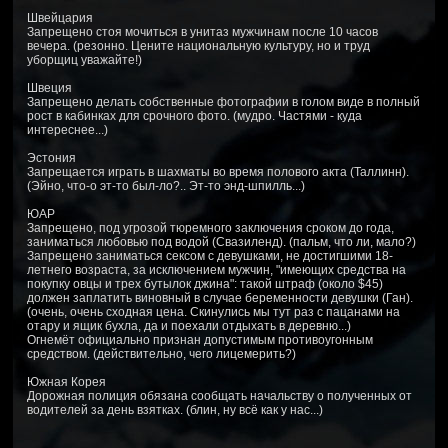
Швейцария
Запрещено стоя мочиться в унитаз мужчинам после 10 часов
вечера. (резонно. Цените национальную культуру, но и труд
уборщиц уважайте!)
Швеция
Запрещено делать собственные фотографии в голом виде в полный
рост в кабинках для срочного фото. (мудро. Частями - куда
интереснее...)
Эстония
Запрещается играть в шахматы во время полового акта (Таллинн).
(Эйно, что-о эт-то был-ло?.. Эт-то энд-шпилль...)
ЮАР
Запрещено, под угрозой тюремного заключения сроком до года,
заниматься любовью под водой (Свазиленд). (пальм, что ли, мало?)
Запрещено заниматься сексом с девушками, не достигшими 18-
летнего возраста, за исключением мужчин, "имеющих средства на
покупку овцы и трех бутылок джина": такой штраф (около $45)
должен заплатить виновный в случае беременности девушки (Ган).
(очень, очень сходная цена. Скинулись мы тут раз с пацанами на
отару и ящик бухла, да и поехали отдыхать в деревню...)
Огнемёт официально признан допустимым противоугонным
средством. (действительно, чего лицемерить?)
Южная Корея
Дорожная полиция обязана сообщать начальству о полученных от
водителей за день взятках. (блин, ну всё как у нас...)