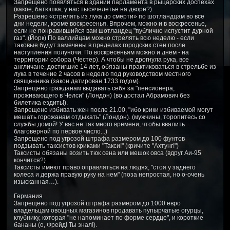
Запрещено появляться в здании парламента в рыцарских доспехах
(какое, батюшка, у нас тысячелетье на дворе?)
Разрешено «стрелять из лука до смерти» по шотландцам во все
дни недели, кроме воскресенья. Впрочем, можно и в воскресенье,
если не понравившийся вам шотландец "публично испустит дурной
газ". (Йорк) По валлийцам можно стрелять всю неделю - если
таковые будут замечены в пределах городских стен после
наступления полуночи. По воскресеньям можно и днем - на
территории собора (Честер). А чтобы не дрогнула рука, все
англичане, достигшие 14 лет, обязаны практиковаться в стрельбе из
лука в течение 2 часов в неделю под руководством местного
священника (закон датирован 1733 годом).
Запрещено гражданам выдавать себя за "пенсионера,
проживающего в Челси" (Лондон) (во достал Абрамович без
билетика ездить!).
Запрещено избивать жен после 21.00, "ибо крики избиваемой могут
мешать горожанам отдыхать" (Лондон). (мужчины, торопитесь со
службы домой! У вас не так много времени, чтобы ввалить
благоверной по первое число...)
Запрещено под угрозой штрафа размером до 100 фунтов
подзывать таксистов криками "Такси!" (кричите "Ахтунг!")
Таксисты обязаны возить тюк сена или мешок овса (вдруг Аи-95
кончится?)
Таксисты имеют право оправляться на людях, "стоя у заднего
колеса и держа правую руку на нем" (поза непростая, но о-очень
изысканная…).
Германия
Запрещено под угрозой штрафа размером до 1000 евро
владельцам овощных магазинов продавать пупырчатые огурцы,
клубнику, которая "не напоминает по форме сердце", и короткие
бананы (о, Фрейд! Ты знал!).