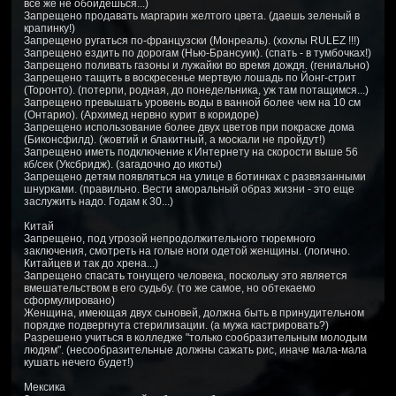
все же не обойдешься...)
Запрещено продавать маргарин желтого цвета. (даешь зеленый в
крапинку!)
Запрещено ругаться по-французски (Монреаль). (хохлы RULEZ !!!)
Запрещено ездить по дорогам (Нью-Брансуик). (спать - в тумбочках!)
Запрещено поливать газоны и лужайки во время дождя. (гениально)
Запрещено тащить в воскресенье мертвую лошадь по Йонг-стрит
(Торонто). (потерпи, родная, до понедельника, уж там потащимся...)
Запрещено превышать уровень воды в ванной более чем на 10 см
(Онтарио). (Архимед нервно курит в коридоре)
Запрещено использование более двух цветов при покраске дома
(Биконсфилд). (жовтий и блакитный, а москали не пройдут!)
Запрещено иметь подключение к Интернету на скорости выше 56
кб/сек (Уксбридж). (загадочно до икоты)
Запрещено детям появляться на улице в ботинках с развязанными
шнурками. (правильно. Вести аморальный образ жизни - это еще
заслужить надо. Годам к 30...)
Китай
Запрещено, под угрозой непродолжительного тюремного
заключения, смотреть на голые ноги одетой женщины. (логично.
Китайцев и так до хpeна...)
Запрещено спасать тонущего человека, поскольку это является
вмешательством в его судьбу. (то же самое, но обтекаемо
сформулировано)
Женщина, имеющая двух сыновей, должна быть в принудительном
порядке подвергнута стерилизации. (а мужа кастрировать?)
Разрешено учиться в колледже "только сообразительным молодым
людям". (несообразительные должны сажать рис, иначе мала-мала
кушать нечего будет!)
Мексика