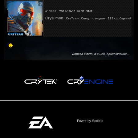
#13686
2011-10-04 16:31 GMT
CryDimon
CryTeam: Спец. по модам
173 сообщений
Дорога ждет, а с нею приключение...
Power by
Seditio