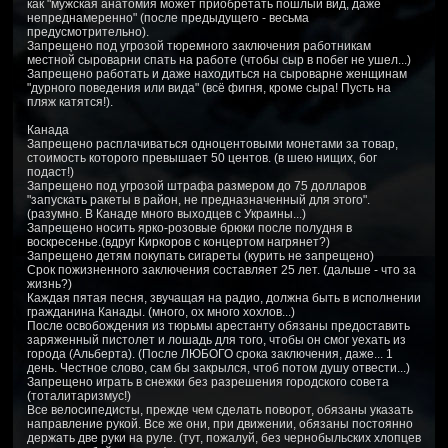
как "мужская анатомия может приобретать пошлый вид, даже
непреднамеренно" (после предыдущего - весьма
предусмотрительно).
Запрещено под угрозой тюремного заключения работникам
местной сыроварни спать на работе (чтобы сыр в побег не ушел...)
Запрещено работать и даже находиться на сыроварне женщинам
"дурного поведения или вида" (всё фигня, кроме сыра! Пусть на
пляж катятся!).
Канада
Запрещено расплачиваться одноцентовыми монетами за товар,
стоимость которого превышает 50 центов. (в шею нищих, бог
подаст!)
Запрещено под угрозой штрафа размером до 75 долларов
"запускать ракеты в район, не предназначенный для этого".
(разумно. В Канаде много выходцев с Украины...)
Запрещено носить ярко-розовые брюки после полудня в
воскресенье.(вдруг Киркоров с концертом нагрянет?)
Запрещено детям покупать сигареты (курить не запрещено)
Срок пожизненного заключения составляет 25 лет. (дальше - что за
жизнь?)
Каждая пятая песня, звучащая на радио, должна быть в исполнении
гражданина Канады. (много, ох много хохлов...)
После освобождения из тюрьмы арестанту обязаны предоставить
заряженный пистолет и лошадь для того, чтобы он смог уехать из
города (Альберта). (После ЛЮБОГО срока заключения, даже... 1
день. Честное слово, сам бы закрылся, чтоб потом душу отвести...)
Запрещено играть в снежки без разрешения городского совета
(тоталитаризмус!)
Все велосипедисты, прежде чем сделать поворот, обязаны указать
направление рукой. Все же они, при движении, обязаны постоянно
держать две руки на руле. (тут, пожалуй, без чернобыльских хлопцев