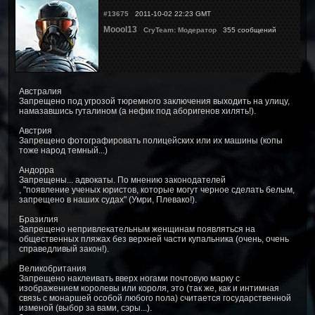
#13675
2011-10-02 22:23 GMT
Moool13
CryTeam: Модератор
355 сообщений
Австралия
Запрещено под угрозой тюремного заключения выходить на улицу,
намазавшись гуталином (а нефик под аборигенов хилять!).
Австрия
Запрещено фотографировать полицейских или их машины (копы
тоже народ темный...)
Андорра
Запрещены... адвокаты. По мнению законодателей
, "появление ученых юристов, которые могут черное сделать белым,
запрещено в наших судах" (Умри, Плевако!).
Бразилия
Запрещено непривлекательным женщинам появляться на
общественных пляжах без верхней части купальника (очень, очень
справедливый закон!).
Великобритания
Запрещено наклеивать вверх ногами почтовую марку с
изображением королевы или короля, это (так же, как и интимная
связь с монаршей особой любого пола) считается государственной
изменой (выбор за вами, сэры...).