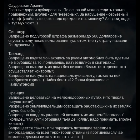
Саудовская Аравия
Главные дороги дублированы. По основной можно ездить только
правоверным, дублер - для "неверных". За нарушение - серьезный
штраф. (любопытно, что надо предъявить гаишнику? А евреи, поди,
и тут мухлюют...)
Сингапур
Запрещено под угрозой штрафа размером до 500 долларов не
спускать воду после пользования туалетом. (не ту страну назвали
Гондурасом...)
Таиланд
Запрещено водителю находясь за рулем автомобиля быть одетым
не в рубашку. (а то, понимаешь, разъездились в свитерах...)
Запрещено выходить из дома без нижнего белья. (интересно, кто
осуществляет контроль?)
Запрещено наступать на национальную валюту, так как на ней
изображен король. (Шибко богатый? Топчи Франклина с
Гамильтоном!)
Франция
Запрещено целоваться на железнодорожных путях. (что творят,
лягушатники!)
Разрешено землевладельцам совращать работающих на их землях.
(глупо было бы...)
Запрещено владельцам свиней называть их именем "Наполеон".
(холодец "Луи XV" и отбивная "a-la де Голль", надо понимать, вполне
хиляют)
Запрещается сажать или парковать летающие тарелки в
виноградниках на всей территории страны (в противном случае
землевладельцы ни за что не отвечают...)