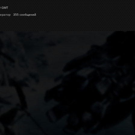
9 GMT
ератор
355 сообщений