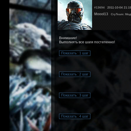
#13694
2011-10-04 21:1
Moool13
CryTeam: Мод
Внимание!
Выполнять все шаги постепенно!