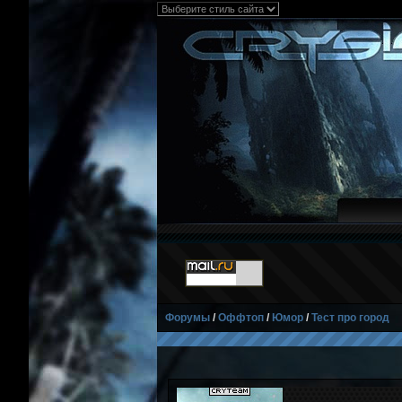
Форумы
/
Оффтоп
/
Юмор
/
Тест про город