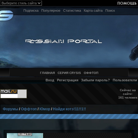
Подписка
Популярное
Статистика
Карта сайта
Поиск
ГЛАВНАЯ
СЕРИЯ CRYSIS
ОФФТОП
Вход
Регистрация
Забыли пароль?
Пользователи
Сейчас на
сайте:
161 человек
Форумы
/
Оффтоп
/
Юмор
/
Найди котэ!11!!1!!