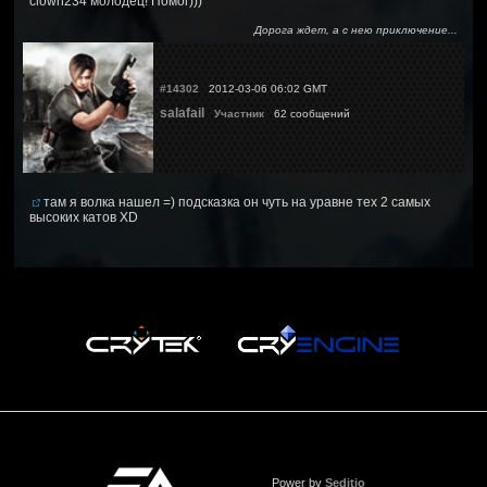
clown234 молодец! Помог)))
Дорога ждет, а с нею приключение...
#14302
2012-03-06 06:02 GMT
salafail
Участник
62 сообщений
там я волка нашел =) подсказка он чуть на уравне тех 2 самых
высоких катов XD
Power by
Seditio