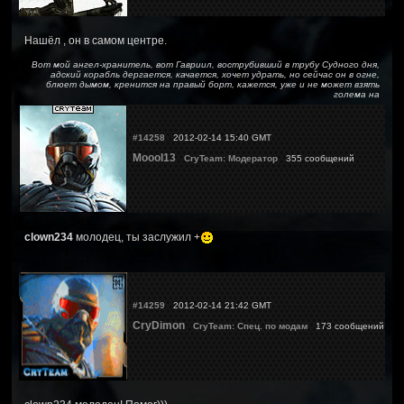
Нашёл , он в самом центре.
Вот мой ангел-хранитель, вот Гавриил, вострубивший в трубу Судного дня,
адский корабль дергается, качается, хочет удрать, но сейчас он в огне,
блюет дымом, кренится на правый борт, кажется, уже и не может взять
голема на
#14258
2012-02-14 15:40 GMT
Moool13
CryTeam: Модератор
355 сообщений
clown234
молодец, ты заслужил +
#14259
2012-02-14 21:42 GMT
CryDimon
CryTeam: Спец. по модам
173 сообщений