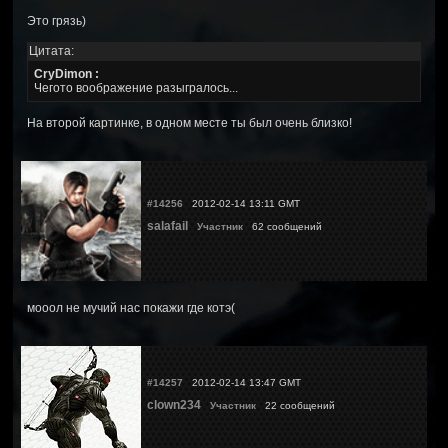
Это грязь)
Цитата:
CryDimon :
Чегото воображение разыгралось...
На второй картинке, в одном месте ты был очень близко!
#14256
2012-02-14 13:11 GMT
salafail
Участник
62 сообщений
мооол не мучий нас покажи где котэ(
#14257
2012-02-14 13:47 GMT
clown234
Участник
22 сообщений