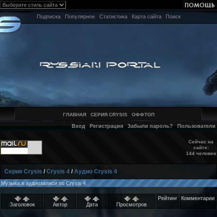
Подписка
Популярное
Статистика
Карта сайта
Поиск
ГЛАВНАЯ
СЕРИЯ CRYSIS
ОФФТОП
Вход
Регистрация
Забыли пароль?
Пользователи
Сейчас на
сайте:
144 человек
Серия Crysis
/
Crysis 4
/
Аудио Crysis 4
Музыка и аудиозаписи по Crysis 4.
Рейтинг
Комментарии
Заголовок
Автор
Дата
Просмотров