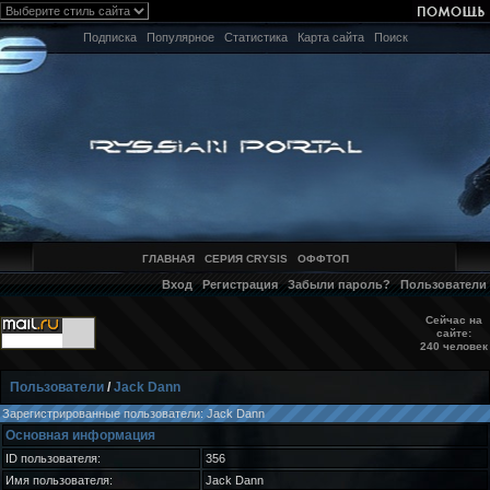
Подписка
Популярное
Статистика
Карта сайта
Поиск
ГЛАВНАЯ
СЕРИЯ CRYSIS
ОФФТОП
Вход
Регистрация
Забыли пароль?
Пользователи
Сейчас на
сайте:
240 человек
Пользователи
/
Jack Dann
Зарегистрированные пользователи: Jack Dann
Основная информация
ID пользователя:
356
Имя пользователя:
Jack Dann