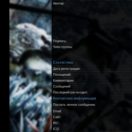
Аватар:
Подпись:
Член группы:
Статистика
Дата регистрации:
Посещений:
Комментарии:
Сообщений
Последний раз входил:
Контактная информация
Послать личное сообщение:
Email:
Сайт:
IRC:
ICQ: