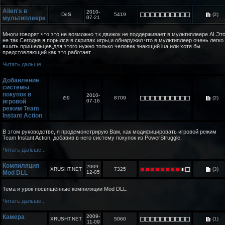
Alien's в
2010-
DeS
5419
(2)
мультиплеере
07-21
Многи говорят что это не возможно т.к движок не поддерживает в мультиплеере AI.Эт
не так.Сегодня я порылся в скрипах игры,и обнаружил что в мультиплеер очень легко
вшить пришельцев,для этого нужно только человек знающий lua,или хотя бы
предстовляющий как это работает.
Читать дальше...
Добавление
системы
покупок в
2010-
i59
8709
(2)
игровой
07-16
режим Team
Instant Action
В этом руководстве, я продемонстрирую Вам, как модифицировать игровой режим
Team Instant Action, добавив в него систему покупок из PowerStruggle.
Читать дальше...
Компиляция
2009-
XRUSHT.NET
7325
(3)
Mod DLL
12-05
Тема и урок посвящённые компиляции Mod DLL.
Читать дальше...
Камера
2009-
XRUSHT.NET
5060
(1)
11-09