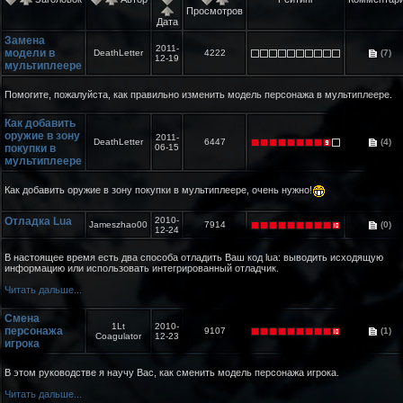
Просмотров
Дата
Замена
2011-
модели в
DeathLetter
4222
(7)
12-19
мультиплеере
Помогите, пожалуйста, как правильно изменить модель персонажа в мультиплеере.
Как добавить
оружие в зону
2011-
DeathLetter
6447
(4)
покупки в
06-15
мультиплеере
Как добавить оружие в зону покупки в мультиплеере, очень нужно!
Отладка Lua
2010-
Jameszhao00
7914
(0)
12-24
В настоящее время есть два способа отладить Ваш код lua: выводить исходящую
информацию или использовать интегрированный отладчик.
Читать дальше...
Смена
1Lt
2010-
персонажа
9107
(1)
Coagulator
12-23
игрока
В этом руководстве я научу Вас, как сменить модель персонажа игрока.
Читать дальше...