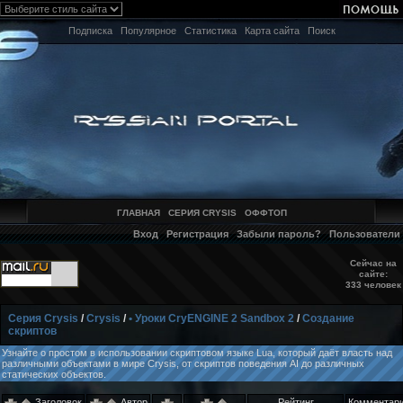
Подписка
Популярное
Статистика
Карта сайта
Поиск
ГЛАВНАЯ
СЕРИЯ CRYSIS
ОФФТОП
Вход
Регистрация
Забыли пароль?
Пользователи
Сейчас на
сайте:
333 человек
Серия Crysis
/
Crysis
/
• Уроки CryENGINE 2 Sandbox 2
/
Создание
скриптов
Узнайте о простом в использовании скриптовом языке Lua, который даёт власть над
различными объектами в мире Crysis, от скриптов поведения AI до различных
статических объектов.
Заголовок
Автор
Рейтинг
Комментар