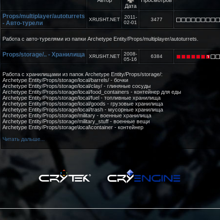
Дата
Props/multiplayer/autoturrets
2011-
XRUSHT.NET
3477
- Авто-турели
02-01
Работа с авто-турелями из папки Archetype Entity/Props/multiplayer/autoturrets.
Props/storage/.. - Хранилища
2008-
XRUSHT.NET
6384
05-16
Работа с хранилищами из папок Archetype Entity/Props/storаge/:
Archetype Entity/Props/storage/local/barrels/ - бочки
Archetype Entity/Props/storage/local/clay/ - глиняные сосуды
Archetype Entity/Props/storage/local/food_containers - контейнер для еды
Archetype Entity/Props/storage/local/fuel - топливные хранилища
Archetype Entity/Props/storage/local/goods - грузовые хранилища
Archetype Entity/Props/storage/local/trash - мусорные хранилища
Archetype Entity/Props/storage/military - военные хранилища
Archetype Entity/Props/storage/military_stuff - военные вещи
Archetype Entity/Props/storage\local\container - контейнер
Читать дальше...