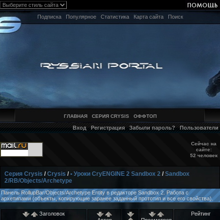
Подписка
Популярное
Статистика
Карта сайта
Поиск
ГЛАВНАЯ
СЕРИЯ CRYSIS
ОФФТОП
Вход
Регистрация
Забыли пароль?
Пользователи
Сейчас на
сайте:
52 человек
Серия Crysis
/
Crysis
/
• Уроки CryENGINE 2 Sandbox 2
/
Sandbox
2/RB/Objects/Archetype
Панель RollupBar/Objects/Archetype Entity в редакторе Sandbox 2. Работа с
архетипами (объекты, копирующие заранее заданный прототип и все его свойства).
Заголовок
Рейтинг
Автор
Просмотров