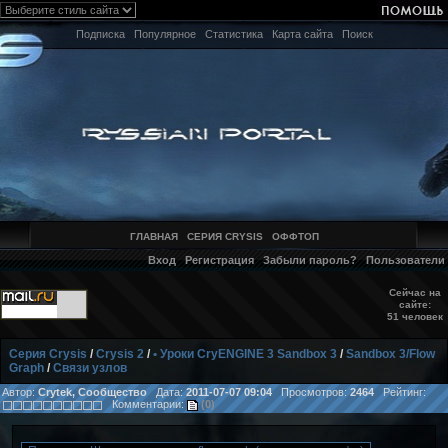
Подписка
Популярное
Статистика
Карта сайта
Поиск
ГЛАВНАЯ
СЕРИЯ CRYSIS
ОФФТОП
Вход
Регистрация
Забыли пароль?
Пользователи
Сейчас на
сайте:
51 человек
Серия Crysis
/
Crysis 2
/
• Уроки CryENGINE 3 Sandbox 3
/
Sandbox 3/Flow
Graph
/
Связи узлов
Автор:
Crytek, Сообщество
Дата:
2011-07-07 09:04
Просмотров:
2464
Рейтинг:
Комментарии:
(0)