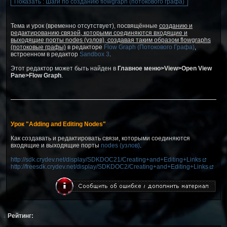
Тема и урок (временно отсутствует), посвящённые
созданию и
редактированию связей, которыми соединяются входящие и
выходящие порты nodes (узлов), создавая таким образом flowgraphs
(потоковые графы)
в редакторе
Flow Graph (Потокового Графа)
,
встроенном в редактор
Sandbox 3
.
Этот редактор может быть найден в
Главное меню>View>Open View
Pane>Flow Graph
.
Урок "Adding and Editing Nodes"
Как создавать и редактировать связи, которыми соединяются
входящие и выходящие порты
nodes (узлов)
.
http://sdk.crydev.net/display/SDKDOC21/Creating+and+Editing+Links
http://freesdk.crydev.net/display/SDKDOC2/Creating+and+Editing+Links
↓
Рейтинг: