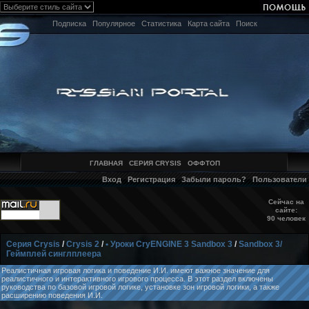
Подписка
Популярное
Статистика
Карта сайта
Поиск
ГЛАВНАЯ
СЕРИЯ CRYSIS
ОФФТОП
Вход
Регистрация
Забыли пароль?
Пользователи
Сейчас на
сайте:
90 человек
Серия Crysis
/
Crysis 2
/
• Уроки CryENGINE 3 Sandbox 3
/
Sandbox 3/
Геймплей синглплеера
Реалистичная игровая логика и поведение И.И. имеют важное значение для
реалистичного и интерактивного игрового процесса. В этот раздел включены
руководства по базовой игровой логике, установке зон игровой логики, а также
расширению поведения И.И.