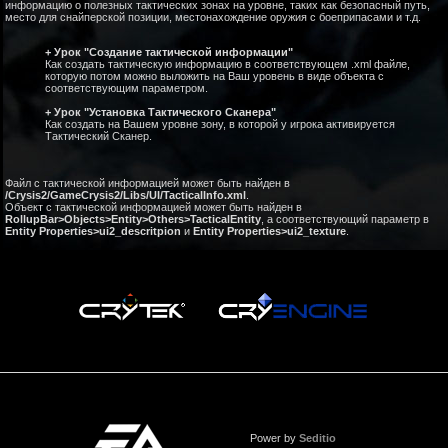
информацию о полезных тактических зонах на уровне, таких как безопасный путь,
место для снайперской позиции, местонахождение оружия с боеприпасами и т.д.
+ Урок "Создание тактической информации"
Как создать тактическую информацию в соответствующем .xml файле,
которую потом можно выложить на Ваш уровень в виде объекта с
соответствующим параметром.
+ Урок "Установка Тактического Сканера"
Как создать на Вашем уровне зону, в которой у игрока активируется
Тактический Сканер.
Файл с тактической информацией может быть найден в
/Crysis2/GameCrysis2/Libs/UI/TacticalInfo.xml
.
Объект с тактической информацией может быть найден в
RollupBar>Objects>Entity>Others>TacticalEntity
, а соответствующий параметр в
Entity Properties>ui2_descritpion
и
Entity Properties>ui2_texture
.
Power by
Seditio