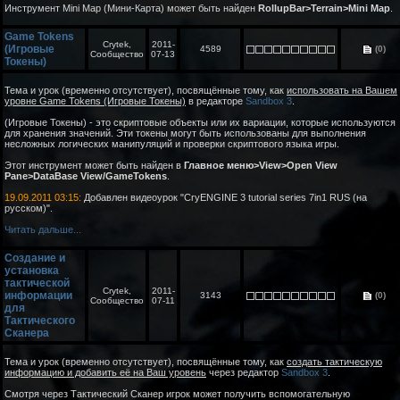
Инструмент Mini Map (Мини-Карта) может быть найден
RollupBar>Terrain>Mini Map
.
Game Tokens
Crytek,
2011-
(Игровые
4589
(0)
Сообщество
07-13
Токены)
Тема и урок (временно отсутствует), посвящённые тому, как
использовать на Вашем
уровне Game Tokens (Игровые Токены)
в редакторе
Sandbox 3
.
(Игровые Токены) - это скриптовые объекты или их вариации, которые используются
для хранения значений. Эти токены могут быть использованы для выполнения
несложных логических манипуляций и проверки скриптового языка игры.
Этот инструмент может быть найден в
Главное меню>View>Open View
Pane>DataBase View/GameTokens
.
19.09.2011 03:15:
Добавлен видеоурок "CryENGINE 3 tutorial series 7in1 RUS (на
русском)".
Читать дальше...
Создание и
установка
тактической
Crytek,
2011-
информации
3143
(0)
Сообщество
07-11
для
Тактического
Сканера
Тема и урок (временно отсутствует), посвящённые тому, как
создать тактическую
информацию и добавить её на Ваш уровень
через редактор
Sandbox 3
.
Смотря через Тактический Сканер игрок может получить вспомогательную