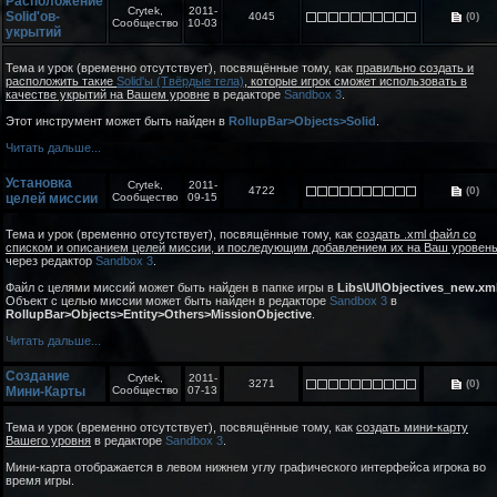
Расположение
Crytek,
2011-
Solid'ов-
4045
(0)
Сообщество
10-03
укрытий
Тема и урок (временно отсутствует), посвящённые тому, как
правильно создать и
расположить такие
Solid'ы (Твёрдые тела)
, которые игрок сможет использовать в
качестве укрытий на Вашем уровне
в редакторе
Sandbox 3
.
Этот инструмент может быть найден в
RollupBar>Objects>Solid
.
Читать дальше...
Установка
Crytek,
2011-
4722
(0)
целей миссии
Сообщество
09-15
Тема и урок (временно отсутствует), посвящённые тому, как
создать .xml файл со
списком и описанием целей миссии, и последующим добавлением их на Ваш уровен
через редактор
Sandbox 3
.
Файл с целями миссий может быть найден в папке игры в
Libs\UI\Objectives_new.xm
Объект с целью миссии может быть найден в редакторе
Sandbox 3
в
RollupBar>Objects>Entity>Others>MissionObjective
.
Читать дальше...
Создание
Crytek,
2011-
3271
(0)
Мини-Карты
Сообщество
07-13
Тема и урок (временно отсутствует), посвящённые тому, как
создать мини-карту
Вашего уровня
в редакторе
Sandbox 3
.
Мини-карта отображается в левом нижнем углу графического интерфейса игрока во
время игры.