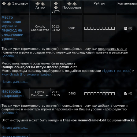
Заголовок
Рейтинг
Комментари
Автор
Просмотров
Дата
Место
появление
игрока и
Crytek,
2012-
9901
(0)
переход на
Сообщество
04-02
следующий
уровень
Тема и урок (временно отсутствует), посвящённые тому, как
определить место
появления игрока и создать место перехода на следующий уровень
в редакторе
Sandbox 3
.
Место появления игрока может быть найдено в
RollupBar>Objects>Entity>Others/SpawnPoint
.
Место перехода на следующий уровень создаётся при помощи
triggers (триггеров)
и
Flow Graph (Потокового Графа)
.
Читать дальше...
Настройка
Crytek,
2011-
5403
(0)
снаряжения
Сообщество
11-15
Тема и урок (временно отсутствует), посвящённые тому, как
добавить оружие и
снаряжение в инвентарь игрока и персонажей на Вашем уровне
через редактор
Sandbox 3
.
Этот инструмент может быть найден в
Главное меню>Game>Edit EquipmentPacks..
Читать дальше...