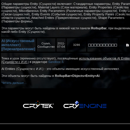
Общие параметры Entity (Сущности) включают: Стандартные параметры, Entity Para
(Параметры сущности), Material Layers (Слои материала), Entity Properties (Свойства
сущности), Miscellaneous Entity Parameters (Различные параметры сущности), Entity L
(Связи сущностей), Entity Events (События сущности), Entity Property Panes (Свойств
области сущности), Attached Entites (Прикреплённые сущности), Shape Parameters
(Параметры формы).
Эти параметры могут быть найдены в нижней части панели
RollupBar
, при выделени
какой-либо Entity (Сущности).
AI (Искусственный
Crytek,
2011-
интеллект)
3286
Сообщество
07-04
[Перенаправление]
Тема и урок (временно отсутствует), посвящённые
использованию объектов AI Entitie
(Сущности с И.И.)
в редакторе
Sandbox 3
.
AI Entities (Сущности с И.И.) - это объекты имеющие искусственный интеллект.
Эти объекты могут быть найдены в
RollupBar>Objects>Entity>AI
.
Читать дальше...