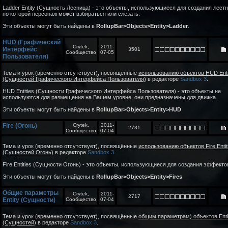
Ladder Entity (Сущность Лесница) - это объекты, использующиеся для создания лест
по которой персонаж может взбираться или слезать.
Эти объекты могут быть найдены в
RollupBar>Objects>Entity>Ladder
.
HUD (Графический
Crytek,
2011-
Интерфейс
3501
Сообщество
07-05
Пользователя)
Тема и урок (временно отсутствует), посвящённые
использованию объектов HUD Enti
(Сущностей Графического Интерфейса Пользователя)
в редакторе
Sandbox 3
.
HUD Entities (Сущности Графического Интерфейса Пользователя) - это объекты не
используются для размещения на Вашем уровне, они предназначены для движка.
Эти объекты могут быть найдены в
RollupBar>Objects>Entity>HUD
.
Fire (Огонь)
Crytek,
2011-
2731
Сообщество
07-04
Тема и урок (временно отсутствует), посвящённые
использованию объектов Fire Entit
(Сущностей Огонь)
в редакторе
Sandbox 3
.
Fire Entities (Сущности Огонь) - это объекты, использующиеся для создания эффектов
Эти объекты могут быть найдены в
RollupBar>Objects>Entity>Fires
.
Общие параметры
Crytek,
2011-
2717
Entity (Сущности)
Сообщество
07-04
Тема и урок (временно отсутствует), посвящённые
общим параметрам) объектов Enti
(Сущностей)
в редакторе
Sandbox 3
.