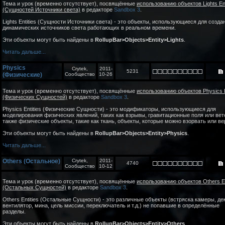
Тема и урок (временно отсутствует), посвящённые
использованию объектов Lights Ent
(Сущностей Источники света)
в редакторе
Sandbox 3
.
Lights Entities (Сущности Источники света) - это объекты, использующиеся для созда
динамических источников света работающих в реальном времени.
Эти объекты могут быть найдены в
RollupBar>Objects>Entity>Lights
.
Читать дальше...
Physics
Crytek,
2011-
5231
(Физические)
Сообщество
10-26
Тема и урок (временно отсутствует), посвящённые
использованию объектов Physics E
(Физических Сущностей)
в редакторе
Sandbox 3
.
Physics Entities (Физические Сущности) - это модификаторы, использующиеся для
моделирования физических явлений, таких как взрывы, гравитационные поля или вете
также физические объекты, такие как ткань, объекты, которые можно взорвать или ве
Эти объекты могут быть найдены в
RollupBar>Objects>Entity>Physics
.
Читать дальше...
Others (Остальное)
Crytek,
2011-
4740
Сообщество
10-12
Тема и урок (временно отсутствует), посвящённые
использованию объектов Others En
(Остальных Сущностей)
в редакторе
Sandbox 3
.
Others Entities (Остальные Сущности) - это различные объекты (встряска камеры, де
вентилятор, мина, цель миссии, переключатель и т.д.) не попавшие в определённые
разделы.
Эти объекты могут быть найдены в
RollupBar>Objects>Entity>Others
.