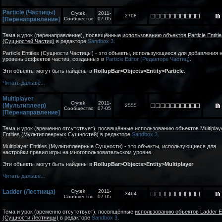
Particle (Частицы)
Crytek,
2011-
2708
[Перенаправление]
Сообщество
07-05
Тема и урок (перенаправление), посвящённые
использованию объектов Particle Entitie
(Сущностей Частиц)
в редакторе
Sandbox 3
.
Particle Entities (Сущности Частицы) - это объекты, использующиеся для добавления 
уровень эффектов частиц, созданных в
Particle Editor (Редакторе Частиц)
.
Эти объекты могут быть найдены в
RollupBar>Objects>Entity>Particle
.
Читать дальше...
Multiplayer
Crytek,
2011-
(Мультиплеер)
2555
Сообщество
07-05
[Перенаправление]
Тема и урок (временно отсутствует), посвящённые
использованию объектов Multiplay
Entities (Мультиплеерных Сущностей)
в редакторе
Sandbox 3
.
Multiplayer Entities (Мультиплеерные Сущности) - это объекты, использующиеся для
настройки правил игры на многопользовательском уровне.
Эти объекты могут быть найдены в
RollupBar>Objects>Entity>Multiplayer
.
Читать дальше...
Ladder (Лестница)
Crytek,
2011-
3464
Сообщество
07-05
Тема и урок (временно отсутствует), посвящённые
использованию объектов Ladder En
(Сущности Лестницы)
в редакторе
Sandbox 3
.