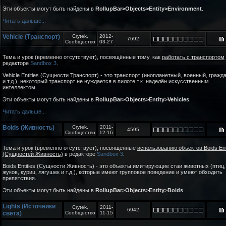
Эти объекты могут быть найдены в
RollupBar>Objects>Entity>Environment
.
Читать дальше...
Vehicle (Транспорт)
Crytek,
2012-
7692
Сообщество
03-27
Тема и урок (временно отсутствует), посвящённые тому, как
работать с транспортом
редакторе
Sandbox 3
.
Vehicle Entities (Сущности Транспорт) - это транспорт (инопланетный, военный, гражд
и т.д.), некоторый транспорт не нуждается в пилоте т.к. наделён искусственным
интеллектом.
Эти объекты могут быть найдены в
RollupBar>Objects>Entity>Vehicles
.
Читать дальше...
Boids (Живность)
Crytek,
2011-
4595
Сообщество
12-16
Тема и урок (временно отсутствует), посвящённые
использованию объектов Boids Enti
(Сущностей Живность)
в редакторе
Sandbox 3
.
Boids Entities (Сущности Живность) - это объекты имитирующие стаи животных (птиц,
жуков, куриц, лягушек и т.д.), которые имеют групповое поведение и умеют обходить
препятствия.
Эти объекты могут быть найдены в
RollupBar>Objects>Entity>Boids
.
Lights (Источники
Crytek,
2011-
6942
света)
Сообщество
11-15