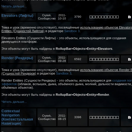
Читать дальше...
Elevators (Лифты)
Crytek,
2011-
3790
Сообщество
10-10
Тема и урок (временно отсутствует), посвящённые
использованию объектов Elevator
Entities (Сущностей Лифтов)
в редакторе
Sandbox 3
.
Elevators Entities (Сущности Лифты) - это объекты, использующиеся для создания
движущихся платформ.
Эти объекты могут быть найдены в
RollupBar>Objects>Entity>Elevators
.
Render (Рендеры)
Crytek,
2011-
6592
Сообщество
09-28
Тема и урок (временно отсутствует), посвящённые
использованию объектов Render En
(Сущностей Рендеров)
в редакторе
Sandbox 3
.
Render Entities (Сущности Рендеры) - это объекты, использующиеся для
создания по
эффектов
(облаков, вспышек, дыма, объёмного дыма, молний, дальности видимости,
объёмных объектов).
Эти объекты могут быть найдены в
RollupBar>Objects>Entity>Render
.
Читать дальше...
Contextual
Navigation
Crytek,
2011-
3396
(Контекстуальная
Сообщество
08-15
Навигация)