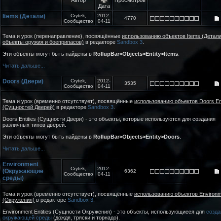
Дата
Items (Детали)
Crytek,
2012-
4770
Сообщество
04-11
Тема и урок (перенаправление), посвящённые
использованию объектов Items (Детали
объекты оружия и боеприпасов)
в редакторе
Sandbox 3
.
Эти объекты могут быть найдены в
RollupBar>Objects>Entity>Items
.
Читать дальше...
Doors (Двери)
Crytek,
2012-
3535
Сообщество
04-11
Тема и урок (временно отсутствует), посвящённые
использованию объектов Doors Ent
(Сущностей Дверей)
в редакторе
Sandbox 3
.
Doors Entities (Сущности Двери) - это объекты, которые используются для создания
различных типов дверей.
Эти объекты могут быть найдены в
RollupBar>Objects>Entity>Doors
.
Читать дальше...
Environment
Crytek,
2012-
(Окружающие
6362
Сообщество
04-11
среды)
Тема и урок (временно отсутствует), посвящённые
использованию объектов Environm
(Окружения)
в редакторе
Sandbox 3
.
Environment Entities (Сущности Окружения) - это объекты, использующиеся для
созда
окружающей среды
(дождя, тряски и торнадо).