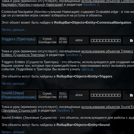
Тема и урок (временно отсутствует), посвящённые
использованию объектов Contextu
Navigation (Контекстуальной Навигации)
в редакторе
Sandbox 3
.
Contextual Navigation (Контекстуальная Навигация) содержит GrabableLedge - в том м
где он установлен игрок сможет взбираться на уступы и объекты.
Этот объект может быть найден в
RollupBar>Objects>Entity>ContextualNavigation
.
Читать дальше...
Triggers (Триггеры)
Crytek,
2011-
4804
Сообщество
07-05
Тема и урок (временно отсутствует), посвящённые
использованию объектов Triggers
Entities (Сущности Триггеры)
в редакторе
Sandbox 3
.
Triggers Entities (Сущности Триггеры) - это объекты, использующиеся для создания н
Вашем уровне зон, которые при взаимодействии с персонажами могут вызывать раз
события. Подробнее о Триггерах Вы можете узнать
здесь
.
Эти объекты могут быть найдены в
RollupBar>Objects>Entity>Triggers
.
Читать дальше...
Sound (Звук)
Crytek,
2011-
4044
[Перенаправление]
Сообщество
07-05
Тема и урок (временно отсутствует), посвящённые
использованию объектов Sound Ent
(Звуковых Сущностей)
в редакторе
Sandbox 3
.
Sound Entities (Звуковые Сущности) - это объекты, использующиеся для работы с ауд
Эти объекты могут быть найдены в
RollupBar>Objects>Entity>Sound
.
Читать дальше...