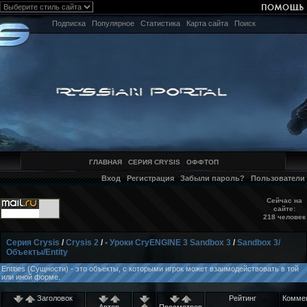
Подписка
Популярное
Статистика
Карта сайта
Поиск
ГЛАВНАЯ
СЕРИЯ CRYSIS
ОФФТОП
Вход
Регистрация
Забыли пароль?
Пользователи
Сейчас на
сайте:
218 человек
Серия Crysis
/
Crysis 2
/
• Уроки CryENGINE 3 Sandbox 3
/
Sandbox 3/
Объекты/Entity
Entities (Сущности) - это объекты, с которыми игрок может взаимодействовать в той
или иной форме.
Заголовок
Рейтинг
Комме
Автор
Просмотров