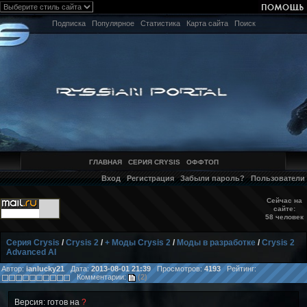
Подписка
Популярное
Статистика
Карта сайта
Поиск
ГЛАВНАЯ
СЕРИЯ CRYSIS
ОФФТОП
Вход
Регистрация
Забыли пароль?
Пользователи
Сейчас на
сайте:
58 человек
Серия Crysis
/
Crysis 2
/
+ Моды Crysis 2
/
Моды в разработке
/
Crysis 2
Advanced AI
Автор:
ianlucky21
Дата:
2013-08-01 21:39
Просмотров:
4193
Рейтинг:
Комментарии:
(2)
Версия: готов на
?