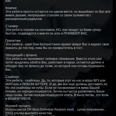
Вас.
Кемпер:
Эти ребята просто остаются на одном месте, но вышибают из Вас всё
живое дерьмо, непрерывно стреляя со своих пулеметов с
расширенным радиусом.
Сталкер:
Эти ребята похожи на охотников, НО, они придут за Вами супер-
быстро, подкрадутся к вам из-за угла и ПОИМЕЮТ ВАС.
Гранатчик:
Эти ребята - суки! Они беспрестанно кружат вокруг Вас и кидают свои
гранаты до тех пор, пока Вы не превратитесь в тост.
Обходящий с фланга:
Эти ребята не принимают лобовое сближение. Вместо этого они
хотят крадучись обойти Вас, работают в парах, остаются далеко и
обходят Вас по флангу до точки, из которой они готовы поджарить
Вас.
Снайпер:
Эти ребята - снайперы. Да, те, которые ссут на нас в играх BF3 или
MW3 или в ЛЮБОМ ШУТЕРЕ. И да, мы все ещё должны доставать их.
Но эти снайперы не нубы. Если он промахивается мимо Вашей
головы, он передислоцируется. Затем пытается размозжить Ваше
лицо снова. Затем передислоцируется опять. В пылу битвы, это боль
в ВАШЕМ ЧЛЕНЕ.
Игровой процесс:
Используется DR Mod (Definitive Realism mod) ...супер погружение...
DX11 ультра-высокого качества