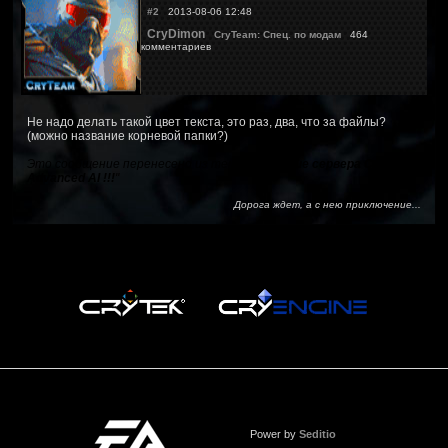
#2
2013-08-06 12:48
CryDimon
CryTeam: Спец. по модам
464
комментариев
Не надо делать такой цвет текста, это раз, два, что за файлы?
(можно название корневой папки?)
Это сообщение перенесено из темы "
Создание сервера Crysis 2
Advanced AI !!!
"
Дорога ждет, а с нею приключение...
Power by
Seditio