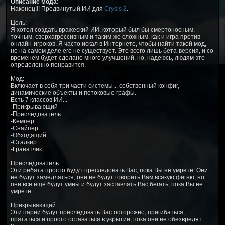
Описание мода:
Наконец!!! Продвинутый ИИ для
Crysis 2
.
Цель:
Я хотел создать вражеский ИИ, который был бы смертоносным,
точным, сверхагрессивным и таким же сложным, как и игра против
онлайн-игроков. Я часто искал в Интернете, чтобы найти такой мод,
но на самом деле его не существует. Это всего лишь бета-версия, и со
временем будет сделано много улучшений, но, надеюсь, людям это
определенно понравится.
Мод:
Включает в себя три части системы... собственный конфиг,
динамические объекты и потоковые графы.
Есть 7 классов ИИ...
-Прикрывающий
-Преследователь
-Кемпер
-Снайпер
-Обходящий
-Сталкер
-Гранатчик
Преследователь:
Эти ребята просто будут преследовать Вас, пока Вы не умрёте. Они
не будут замедляться, они не будут говорить Вам всякую фигню, но
они всё ещё будут умны и будут заставлять Вас бегать, пока Вы не
умрёте.
Прикрывающий:
Эти парни будут преследовать Вас осторожно, пригибаться,
прятаться и просто оставаться в укрытии, пока они не обезвредят