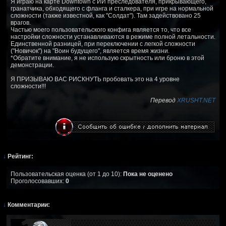
Я играю на карте Downtown с ИИ преследователя, прикрывающего,
гранатчика, обходящего с фланга и сталкера, при игре на нормальной
сложности (также известной, как "Солдат"). Там задействовано 25
врагов.
Частью моего пользовательского конфига является то, что все
настройки сложности устанавливаются в режиме полной летальности.
Единственной разницей, при переключении с легкой сложности
("Новичок") на "Воин будущего", является время жизни.
*Обратите внимание, я не использую скрытность или броню в этой
демонстрации.
Я ПРИЗЫВАЮ ВАС РИСКНУТЬ пробовать это на 4 уровне
сложности!!!
Перевод
XRUSHT.NET
↓
Рейтинг:
Пользовательская оценка (от 1 до 10):
Пока не оценено
Проголосовавших:
0
↓
Комментарии: