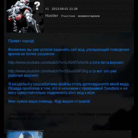
#1
2013-08-01 21:39
Hustler
Участник
комментариев
Привет народ!
Возможно вы уже успели заценить сей мод, улучшающий поведение
врагов на более разумное:
http://www.youtube.com/watch?v=UJGAf7bHzXk
(это бета версия)
http://www.youtube.com/watch?v=5Dua0l9FSKg
(а вот это уже
рабочая версия!)
Я раздобыл у разработчика файлы столь долгожданного мной мода.
Правда проблема в том, что я незнаком с программой Sandbox и не
могу самостоятельно подключить этот мод к игре.
Мне нужна ваша помощь. Жду ваших отзывов!
Это сообщение перенесено из темы "
Создание сервера Crysis 2
Advanced AI !!!
"