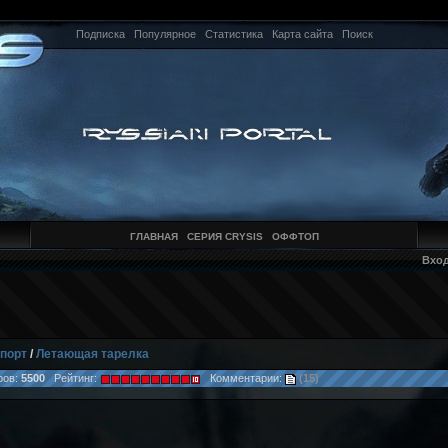
Подписка
Популярное
Статистика
Карта сайта
Поиск
ГЛАВНАЯ
СЕРИЯ CRYSIS
ОФФТОП
Вхо
порт
/
Летающая тарелка
ов:
5500
Рейтинг:
Комментарии:
(15)