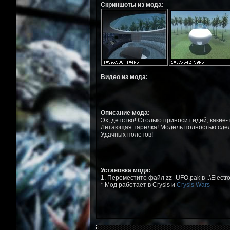
Скриншоты из мода:
Видео из мода:
Описание мода:
Эх, детство! Столько приносит идей, какие-
Летающая тарелка! Модель полностью сдел
Удачных полетов!
Установка мода:
1. Переместите файл zz_UFO.pak в ..\Electron
* Мод работает в Crysis и
Crysis Wars