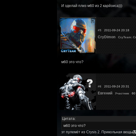
И зделай плиз м60 из 2 карйзиса)))
#5
2011-09-24 20:18
CryDimon
CryTeam: С
м60 это что?
#6
2011-09-24 20:31
Евгений
Участник
60 
Цитата:
м60 это что?
эт пулемёт из Crysis 2. Прикольная вещь