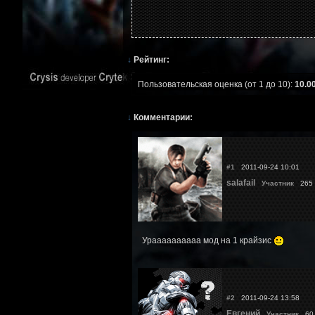
↓
Рейтинг:
Пользовательская оценка (от 1 до 10):
10.0
↓
Комментарии:
#1
2011-09-24 10:01
salafail
Участник
265 
Ураааааааааа мод на 1 крайзис
#2
2011-09-24 13:58
Евгений
Участник
60 