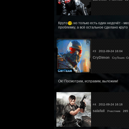
Круто
но только есть один недочёт - ме
проблемку, а всё остальное сделано круто
#3
2011-09-24 16:04
CryDimon
CryTeam: С
Ok! Посмотрим, исправим, выложим!
#4
2011-09-24 16:16
salafail
Участник
265 