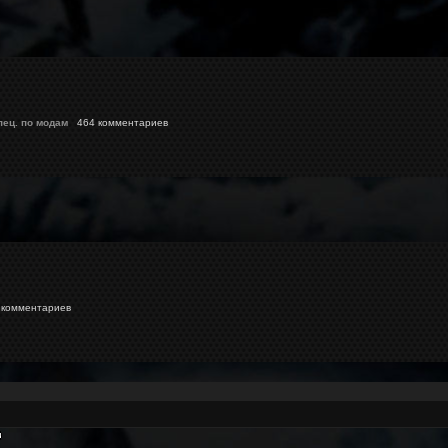
пец. по модам
464 комментариев
комментариев