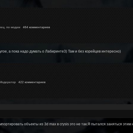
пец. по модам
464 комментариев
ругое, а пока надо думать о Лабиринте3) Там и без корейцев интересно)
 Модератор
422 комментариев
мпортировать объекты из 3d max в crysis это не так.Я пытался заняться этим 