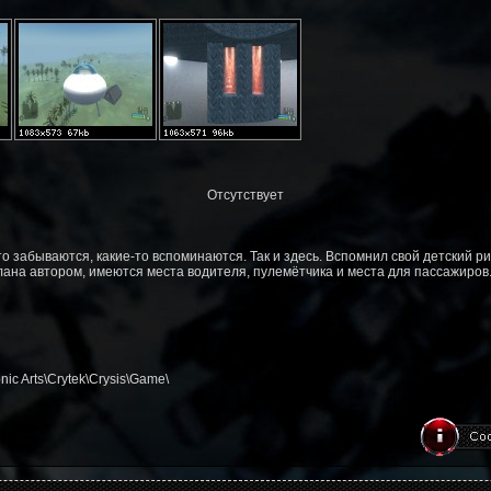
Отсутствует
то забываются, какие-то вспоминаются. Так и здесь. Вспомнил свой детский рис
ана автором, имеются места водителя, пулемётчика и места для пассажиров
ic Arts\Crytek\Crysis\Game\