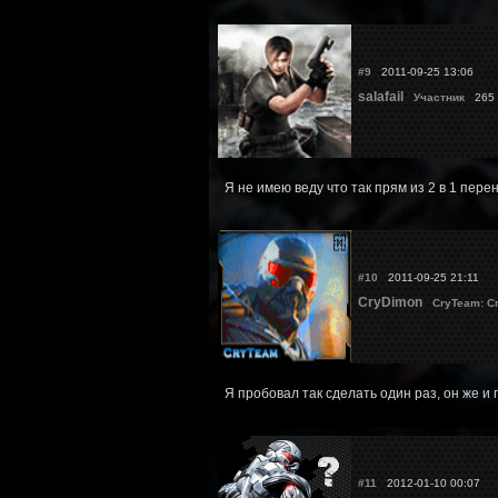
#9
2011-09-25 13:06
salafail
Участник
265 
Я не имею веду что так прям из 2 в 1 пере
#10
2011-09-25 21:11
CryDimon
CryTeam: С
Я пробовал так сделать один раз, он же и
#11
2012-01-10 00:07