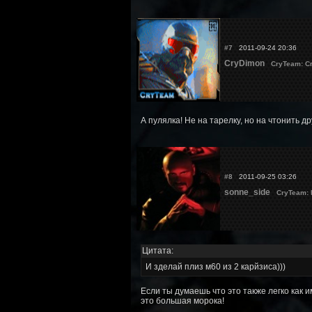
#7
2011-09-24 20:36
CryDimon
CryTeam: С
А пулялка! Не на тарелку, но на чтонить д
#8
2011-09-25 03:26
sonne_side
CryTeam:
Цитата:
И зделай плиз м60 из 2 карйзиса)))
Если ты думаешь что это также легко как и
это большая морока!