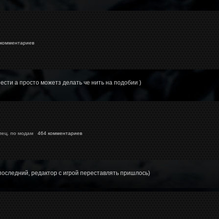
комментариев
нести а просто можетз делать че нить на подобии )
пец. по модам
464 комментариев
 последний, редактор с игрой переставлять пришлось)