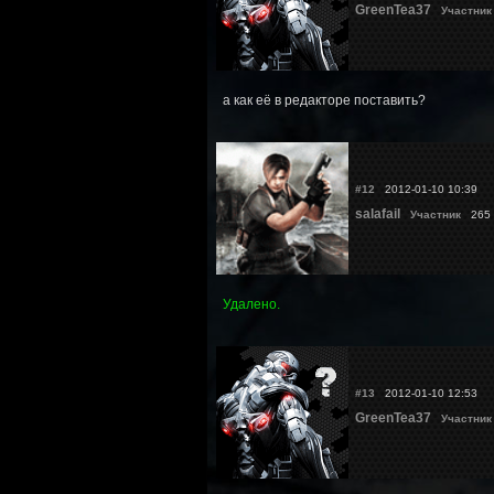
GreenTea37
Участник
а как её в редакторе поставить?
#12
2012-01-10 10:39
salafail
Участник
265 
Удалено.
#13
2012-01-10 12:53
GreenTea37
Участник