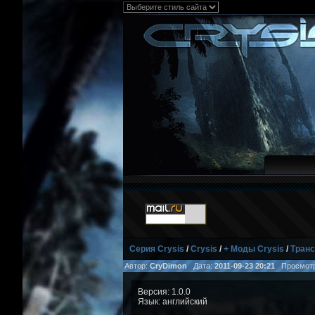
Серия Crysis
/
Crysis
/
+ Моды Crysis
/
Транс
Автор:
CryDimon
Дата:
2011-09-23 20:21
Просмотр
Версия: 1.0.0
Язык: английский