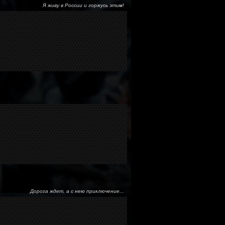
Я живу в России и горжусь этим!
Дорога ждет, а с нею приключение...