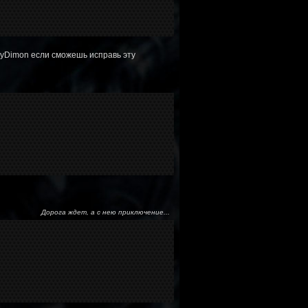
CryDimon если сможешь исправь эту
Дорога ждет, а с нею приключение...