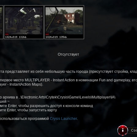
Отсутствует
а представляет из себя небольшую часть города (присутствует стройка, кла
.
первое место MULTIPLAYER - Instant Action в номинации Fun and gameplay, вто
yer - InstantAction Maps).
архива в ..\Electronic Arts\Crytek\Crysis\Game\Levels\Multiplayer\IA\
ишей ~
жмите Enter, чтобы разрешить доступ к консоли команд
ите Enter, чтобы запустить карту
воспользоваться программой
Crysis Launcher
.