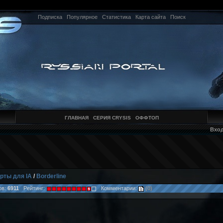
Подписка
Популярное
Статистика
Карта сайта
Поиск
ГЛАВНАЯ
СЕРИЯ CRYSIS
ОФФТОП
Вхо
рты для IA
/
Borderline
ов:
6911
Рейтинг:
Комментарии:
(0)