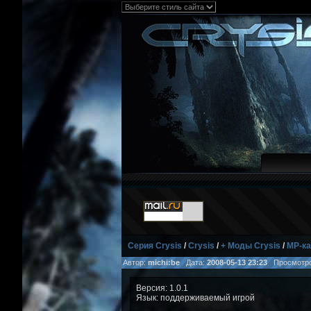
Серия Crysis
/
Crysis
/
+ Моды Crysis
/
MP-ка
Автор:
michi:be
Дата:
2008-05-13 23:23
Просмотр
Версия: 1.0.1
Язык: поддерживаемый игрой