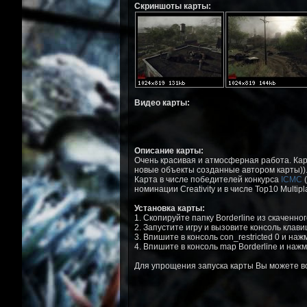
Скриншоты карты:
Видео карты:
Описание карты:
Очень красивая и атмосферная работа. Карт
новые объекты созданные автором карты))
Карта в числе победителей конкурса
ICMC
(
номинации Creativity и в числе Top10 Multipla
Установка карты:
1. Скопируйте папку Borderline из скаченного 
2. Запустите игру и вызовите консоль клав
3. Впишите в консоль con_restricted 0 и на
4. Впишите в консоль map Borderline и нажм
Для упрощения запуска карты Вы можете 