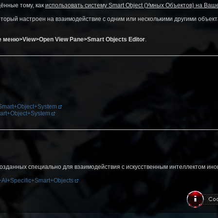
щённые тому, как
использовать систему Smart Object (Умных Объектов) на Ваш
 который настроен на взаимодействие с одним или несколькими другими объект
 меню>View>Open View Pane>Smart Objects Editor
.
+Smart+Object+System
mart+Object+System
созданных специально для взаимодействия с искусственным интеллектом ино
n+AI+Specific+Smart+Objects