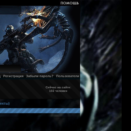
д
Регистрация
Забыли пароль?
Пользователи
Сейчас на сайте:
102 человек
екты)