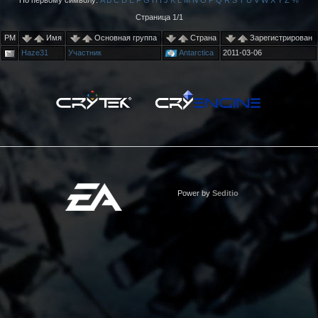
По первому символу:
A
B
C
D
E
F
G
H
I
J
K
L
M
N
O
P
Q
R
S
T
U
V
W
X
Y
Z
%
Страница 1/1
PM
Имя
Основная группа
Страна
Зарегистрирован
Haze31
Участник
Antarctica
2011-03-06
Power by
Seditio