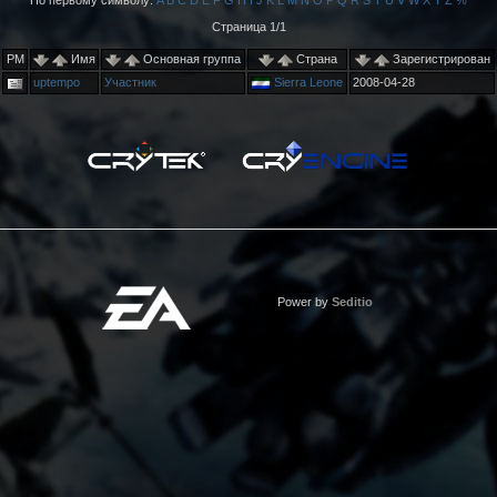
По первому символу:
A
B
C
D
E
F
G
H
I
J
K
L
M
N
O
P
Q
R
S
T
U
V
W
X
Y
Z
%
Страница 1/1
PM
Имя
Основная группа
Страна
Зарегистрирован
uptempo
Участник
Sierra Leone
2008-04-28
Power by
Seditio