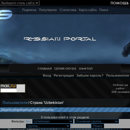
Подписка
Популярное
Статистика
Карта сайта
Поиск
ГЛАВНАЯ
СЕРИЯ CRYSIS
ОФФТОП
Вход
Регистрация
Забыли пароль?
Пользователи
Сейчас на
сайте:
100 человек
Пользователи
/ Страна 'Uzbekistan'
Зарегистрированные пользователи
9 пользователей в этом разделе
Фильтры:
Все