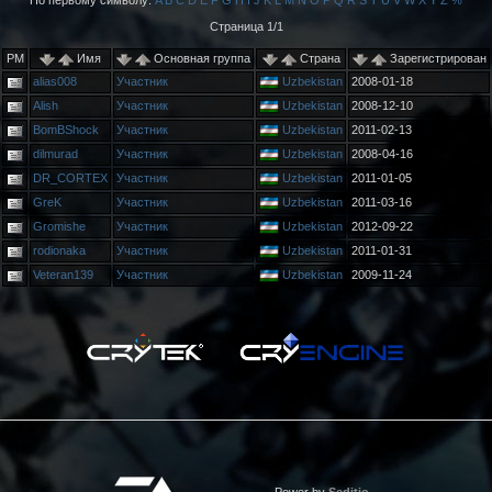
По первому символу:
A
B
C
D
E
F
G
H
I
J
K
L
M
N
O
P
Q
R
S
T
U
V
W
X
Y
Z
%
Страница 1/1
PM
Имя
Основная группа
Страна
Зарегистрирован
alias008
Участник
Uzbekistan
2008-01-18
Alish
Участник
Uzbekistan
2008-12-10
BomBShock
Участник
Uzbekistan
2011-02-13
dilmurad
Участник
Uzbekistan
2008-04-16
DR_CORTEX
Участник
Uzbekistan
2011-01-05
GreK
Участник
Uzbekistan
2011-03-16
Gromishe
Участник
Uzbekistan
2012-09-22
rodionaka
Участник
Uzbekistan
2011-01-31
Veteran139
Участник
Uzbekistan
2009-11-24