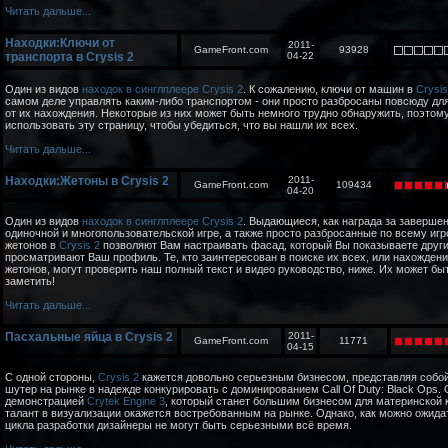
Читать дальше...
Находки:Ключи от
2011-
GameFront.com
93928
транспорта в Crysis 2
04-22
Один из видов
находок в синглплеере Crysis 2
. К сожалению, ключи от машин в
Crysis
самом деле управлять каким-либо транспортом - они просто разбросаны повсюду дл
от их нахождения. Некоторые из них может быть немного трудно обнаружить, поэтом
использовать эту страницу, чтобы убедиться, что вы нашли их всех.
Читать дальше...
Находки:Жетоны в Crysis 2
2011-
GameFront.com
109434
04-20
Один из видов
находок в синглплеере Crysis 2
. Выдающиеся, как награда за заверше
одиночной и многопользовательской игре, а также просто разбросанные по всему игр
жетонов в
Crysis 2
позволяют Вам настраивать фасад, который Вы показываете други
просматривают Ваш профиль. Те, кто заинтересован в поиске их всех, или нахожден
жетонов, могут проверить наш полный текст и видео руководство, ниже. Их может бы
заметить!
Читать дальше...
Пасхальные яйца в Crysis 2
2011-
GameFront.com
11771
04-15
С одной стороны,
Crysis 2
кажется довольно серьезным бизнесом, представляя соб
шутер на рынке в надежде конкурировать с доминированием Call Of Duty: Black Ops. 
демонстрацией
Crytek Engine 3
, который станет большим бизнесом для материнской 
талант в визуализации окажется востребованным на рынке. Однако, как можно ожидат
цикла разработки дизайнеры не могут быть серьезными всё время.