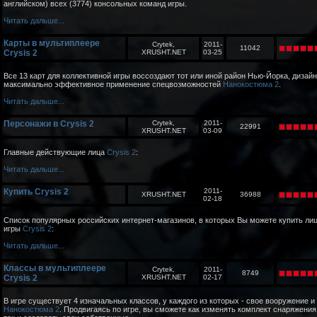
английском) всех (3774) консольных команд игры.
Читать дальше...
Карты в мультиплеере
Crytek,
2011-
11042
Crysis 2
XRUSHT.NET
03-25
Все 13 карт для коллективной игры воссоздают тот или иной район Нью-Йорка, дизайн
максимально эффективное применение спецвозможностей
Нанокостюма 2
.
Читать дальше...
Персонажи в Crysis 2
Crytek,
2011-
22991
XRUSHT.NET
03-09
Главные действующие лица
Crysis 2
:
Читать дальше...
Купить Crysis 2
2011-
XRUSHT.NET
36988
02-18
Список популярных российских интернет-магазинов, в которых Вы можете купить л
игры
Crysis 2
:
Читать дальше...
Классы в мультиплеере
Crytek,
2011-
8749
Crysis 2
XRUSHT.NET
02-17
В игре существует 4 изначальных классов, у каждого из которых - свое вооружение и
Нанокостюма 2
. Продвигаясь по игре, вы сможете как изменять комплект снаряжения