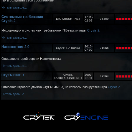
так и создавать свои собственные.
Читать дальше...
Системные требования
2011-
EA, XRUSHT.NET
36359
Crysis 2
02-07
Информация о системных требованиях ПК-версии игры
Crysis 2
:
Читать дальше...
Нанокостюм 2.0
2010-
Crytek, EA Russia
24066
07-09
Описание второй версии Нанокостюма.
Читать дальше...
CryENGINE 3
Crytek,
2009-
49564
ned80,XRUSHT.NET
03-11
Описание игрового движка CryENGINE 3, на котором базируется игра
Crysis 2
.
Читать дальше...