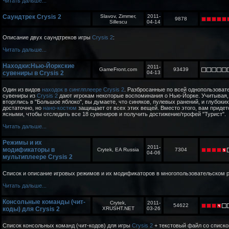
Читать дальше...
Саундтрек Crysis 2
Slavov, Zimmer,
2011-
9878
Sillescu
04-14
Описание двух саундтреков игры
Crysis 2
:
Читать дальше...
Находки:Нью-Йоркские
2011-
GameFront.com
93439
сувениры в Crysis 2
04-13
Один из видов
находок в синглплеере Crysis 2
. Разбросанные по всей однопользоват
сувениры из
Crysis 2
дают игрокам некоторые воспоминания о Нью-Йорке. Учитывая,
вторглись в "Большое яблоко", вы думаете, что синяков, пулевых ранений, и глубок
достаточно, но
нано-костюм
защищает от всех этих вещей. Вместо этого, вам придет
ясными, чтобы отследить все 18 сувениров и получить достижение/трофей "Турист".
Читать дальше...
Режимы и их
2011-
модификаторы в
Crytek, EA Russia
7304
04-06
мультиплеере Crysis 2
Список и описание игровых режимов и их модификаторов в многопользовательском
Читать дальше...
Консольные команды (чит-
Crytek,
2011-
54622
коды) для Crysis 2
XRUSHT.NET
03-26
Список консольных команд (чит-кодов) для игры
Crysis 2
+ текстовый файл со списко