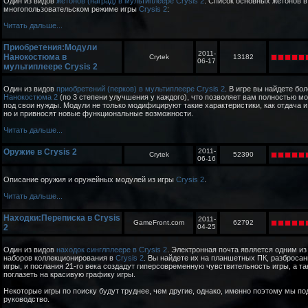
Один из видов
жетонов (наград) в мультиплеере Crysis 2
. Список основных жетонов в
многопользовательском режиме игры
Crysis 2
:
Читать дальше...
Приобретения:Модули
2011-
Нанокостюма в
Crytek
13182
06-17
мультиплеере Crysis 2
Один из видов
приобретений (перков) в мультиплеере Crysis 2
. В игре вы найдете бо
Нанокостюма 2
(по 3 степени улучшения у каждого), что позволяет вам полностью 
под свои нужды. Модули не только модифицируют такие характеристики, как отдача и
но и привносят новые функциональные возможности.
Читать дальше...
Оружие в Crysis 2
2011-
Crytek
52390
06-16
Описание оружия и оружейных модулей из игры
Crysis 2
.
Читать дальше...
Находки:Переписка в Crysis
2011-
GameFront.com
62792
2
04-25
Один из видов
находок синглплеере в Crysis 2
. Электронная почта является одним и
наборов коллекционирования в
Crysis 2
. Вы найдете их на планшетных ПК, разброса
игры, и послания 21-го века создадут гиперсовременную чувствительность игры, а т
поглазеть на красивую графику игры.
Некоторые игры по поиску будут труднее, чем другие, однако, именно поэтому мы по
руководство.