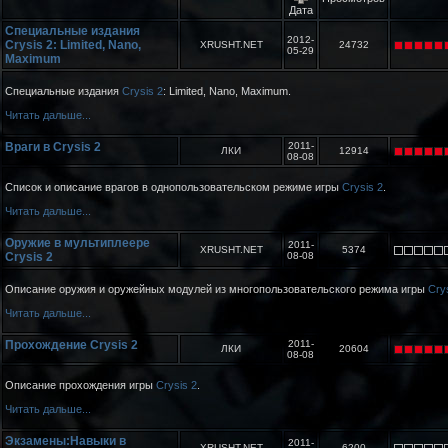
Дата
Специальные издания
2012-
Crysis 2: Limited, Nano,
XRUSHT.NET
24732
05-29
Maximum
Специальные издания
Crysis 2
: Limited, Nano, Maximum.
Читать дальше...
Враги в Crysis 2
2011-
ЛКИ
12914
08-08
Список и описание врагов в однопользовательском режиме игры
Crysis 2
.
Читать дальше...
Оружие в мультиплеере
2011-
XRUSHT.NET
5374
Crysis 2
08-08
Описание оружия и оружейных модулей из многопользовательского режима игры
Cry
Читать дальше...
Прохождение Crysis 2
2011-
ЛКИ
20604
08-08
Описание прохождения игры
Crysis 2
.
Читать дальше...
Экзамены:Навыки в
2011-
XRUSHT.NET
6200