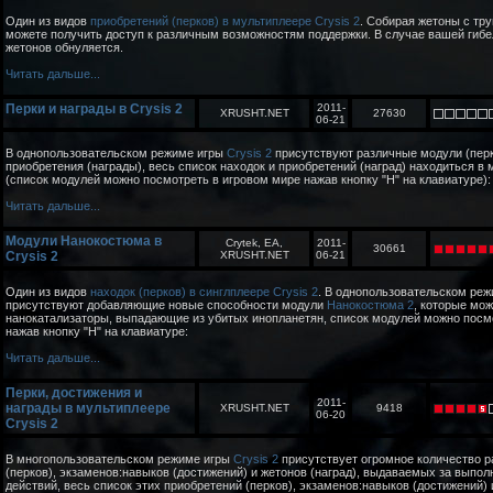
Один из видов
приобретений (перков) в мультиплеере Crysis 2
. Собирая жетоны с тру
можете получить доступ к различным возможностям поддержки. В случае вашей гибе
жетонов обнуляется.
Читать дальше...
Перки и награды в Crysis 2
2011-
XRUSHT.NET
27630
06-21
В однопользовательском режиме игры
Crysis 2
присутствуют различные модули (перк
приобретения (награды), весь список находок и приобретений (наград) находиться в 
(список модулей можно посмотреть в игровом мире нажав кнопку "H" на клавиатуре):
Читать дальше...
Модули Нанокостюма в
Crytek, EA,
2011-
30661
Crysis 2
XRUSHT.NET
06-21
Один из видов
находок (перков) в синглплеере Crysis 2
. В однопользовательском ре
присутствуют добавляющие новые способности модули
Нанокостюма 2
, которые мож
нанокатализаторы, выпадающие из убитых инопланетян, список модулей можно посм
нажав кнопку "H" на клавиатуре:
Читать дальше...
Перки, достижения и
2011-
награды в мультиплеере
XRUSHT.NET
9418
06-20
Crysis 2
В многопользовательском режиме игры
Crysis 2
присутствует огромное количество 
(перков), экзаменов:навыков (достижений) и жетонов (наград), выдаваемых за выпо
действий, весь список этих приобретений (перков), экзаменов:навыков (достижений) 