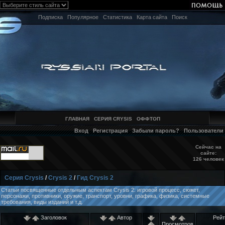
Подписка
Популярное
Статистика
Карта сайта
Поиск
ГЛАВНАЯ
СЕРИЯ CRYSIS
ОФФТОП
Вход
Регистрация
Забыли пароль?
Пользователи
Сейчас на
сайте:
126 человек
Серия Crysis
/
Crysis 2
/
Гид Crysis 2
Статьи посвященные отдельным аспектам Crysis 2: игровой процесс, сюжет,
персонажи, противники, оружие, транспорт, уровни, графика, физика, системные
требования, виды изданий и т.д.
Заголовок
Автор
Рейт
Просмотров