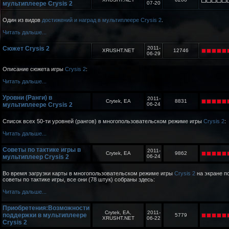
мультиплеере Crysis 2
07-20
Один из видов
достижений и наград в мультиплеере Crysis 2
.
Читать дальше...
Сюжет Crysis 2
2011-
XRUSHT.NET
12746
06-29
Описание сюжета игры
Crysis 2
:
Читать дальше...
Уровни (Ранги) в
2011-
Crytek, EA
8831
мультиплеере Crysis 2
06-24
Список всех 50-ти уровней (рангов) в многопользовательском режиме игры
Crysis 2
:
Читать дальше...
Советы по тактике игры в
2011-
Crytek, EA
9862
мультиплеер Crysis 2
06-24
Во время загрузки карты в многопользовательском режиме игры
Crysis 2
на экране п
советы по тактике игры, все они (78 штук) собраны здесь:
Читать дальше...
Приобретения:Возможности
Crytek, EA,
2011-
поддержки в мультиплеере
5779
XRUSHT.NET
06-22
Crysis 2