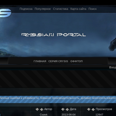
Подписка
Популярное
Статистика
Карта сайта
Поиск
ГЛАВНАЯ
СЕРИЯ CRYSIS
ОФФТОП
Вхо
азличные ошибки и уязвимости, повысит производительность, добавит многопользовате
Автор
Дата
Просмотров
)
Crytek
2013-06-04
12647