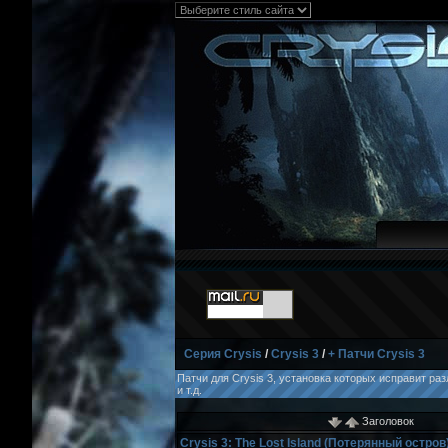
Серия Crysis
/
Crysis 3
/
+ Патчи Crysis 3
Патчи для Crysis 3, установка которых исправит р
и т.д.
Заголовок
Crysis 3: The Lost Island (Потерянный остров