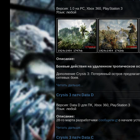
Версия: 1.0 на PC, Xbox 360, PlayStation 3
Язык: любой
Описание:
Боевые действия на удаленном тропическом ос
Дополнение Crysis 3: Потерянный остров предлагае
сетевых боев.
Читать дальше...
Crysis 3 патч Data D
Версия: Data D для ПК, Xbox 360, PlayStation 3
Язык: любой
Описание:
28-го марта разработчики
сообщили
о начале уст
Читать дальше...
Crysis 3 патч Data C