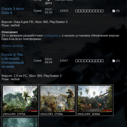
Дата
Crysis 3 патч
2013-
Crytek
10323
(0)
Data A
02-20
Версия: Data A для ПК, Xbox 360, PlayStation 3
Язык: любой
Описание:
19-го февраля разработчики
сообщили
о начале установки обновления версии
Data A на всех платформах:
Читать дальше...
Crysis 3: The
Lost Island
2013-
Crytek
12647
(1)
(Потерянный
06-04
остров)
Версия: 1.0 на PC, Xbox 360, PlayStation 3
Язык: любой