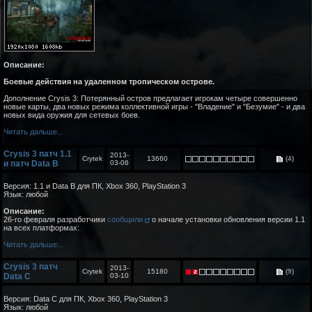
Описание:
Боевые действия на удаленном тропическом острове.
Дополнение Crysis 3: Потерянный остров предлагает игрокам четыре совершенно
новые карты, два новых режима коллективной игры - "Владение" и "Безумие" - и два
новых вида оружия для сетевых боев.
Читать дальше...
Crysis 3 патч 1.1
2013-
Crytek
13660
(4)
и патч Data B
03-06
Версия: 1.1 и Data B для ПК, Xbox 360, PlayStation 3
Язык: любой
Описание:
26-го февраля разработчики
сообщили
о начале установки обновления версии 1.1
на всех платформах:
Читать дальше...
Crysis 3 патч
2013-
Crytek
15180
(9)
Data C
03-10
Версия: Data C для ПК, Xbox 360, PlayStation 3
Язык: любой