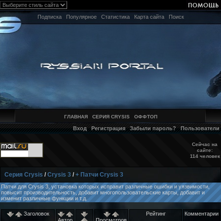
Подписка
Популярное
Статистика
Карта сайта
Поиск
ГЛАВНАЯ
СЕРИЯ CRYSIS
ОФФТОП
Вход
Регистрация
Забыли пароль?
Пользователи
Сейчас на
сайте:
114 человек
Серия Crysis
/
Crysis 3
/
+ Патчи Crysis 3
Патчи для Crysis 3, установка которых исправит различные ошибки и уязвимости,
повысит производительность, добавит многопользовательские карты, добавит и
изменит различные функции и т.д.
Заголовок
Рейтинг
Комментарии
Автор
Просмотров