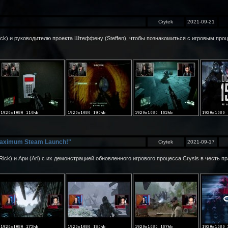
m
Crytek
2021-09-21
k) и руководителю проекта Штеффену (Steffen), чтобы познакомиться с игровым проце
Maximum Steam Launch!"
Crytek
2021-09-17
k) и Ари (Ari) с их демонстрацией обновленного игрового процесса Crysis в честь пр