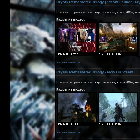
Crysis Remastered Trilogy | Steam Launch Da
Получите трилогию со стартовой скидкой в 40%, нач
Кадры из видео:
Читать дальше...
Crysis Remastered Trilogy - Now On Steam
Получите трилогию со стартовой скидкой в 40%, нач
Кадры из видео:
Читать дальше...