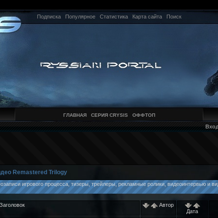
Подписка
Популярное
Статистика
Карта сайта
Поиск
ГЛАВНАЯ
СЕРИЯ CRYSIS
ОФФТОП
Вхо
део Remastered Trilogy
еозаписи игрового процесса, тизеры, трейлеры, рекламные ролики, видеоинтервью и в
Заголовок
Автор
Дата