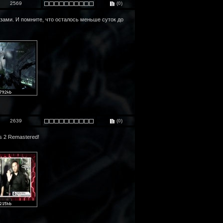
2569
(0)
зами. И помните, что осталось меньше суток до
2639
(0)
s 2 Remastered!