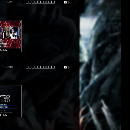
3921
(0)
3899
(0)