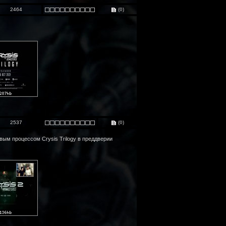
2464
(0)
2537
(0)
вым процессом Crysis Trilogy в преддверии