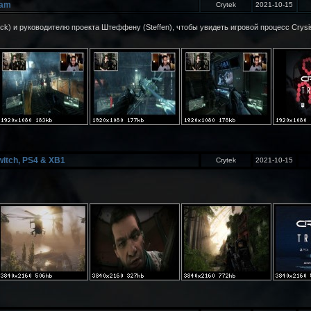
eam
Crytek
2021-10-15
k) и руководителю проекта Штеффену (Steffen), чтобы увидеть игровой процесс Crysis
witch, PS4 & XB1
Crytek
2021-10-15