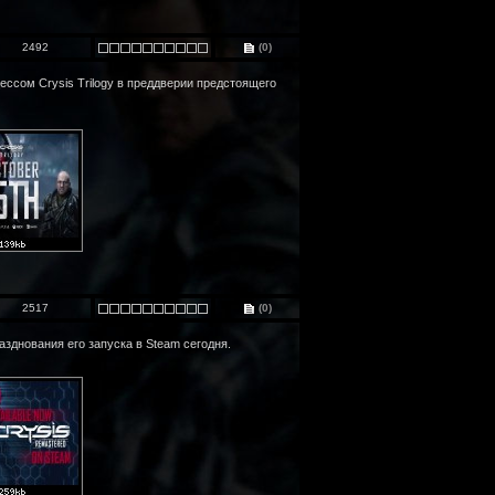
2492
(0)
ссом Crysis Trilogy в преддверии предстоящего
2517
(0)
азднования его запуска в Steam сегодня.