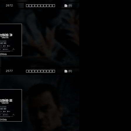
2672
(0)
2577
(0)