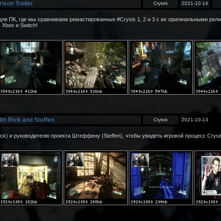
ison Trailer
Crytek
2021-10-14
я ПК, где мы сравниваем ремастированные #Crysis 1, 2 и 3 с их оригинальными рели
 Xbox и Switch!
h Rick and Steffen
Crytek
2021-10-13
k) и руководителю проекта Штеффену (Steffen), чтобы увидеть игровой процесс Crysi