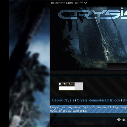
Серия Crysis
/
Crysis Remastered Trilogy
/
Ви
Видео, посвящённые Crysis Remastered Trilogy: вид
событий и выставок и т.д.