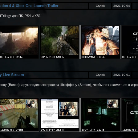
tation 4 & Xbox One Launch Trailer
Crytek
2021-10-04
rilogy для ПК, PS4 и XB1!
y Live Stream
Crytek
2021-10-01
су (Bence) и руководителю проекта Штеффену (Steffen), чтобы познакомиться с игро