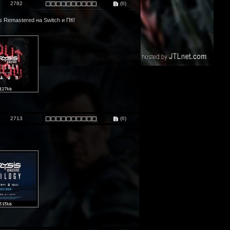
2782
(0)
 Remastered на Switch и ПК!
2713
(0)