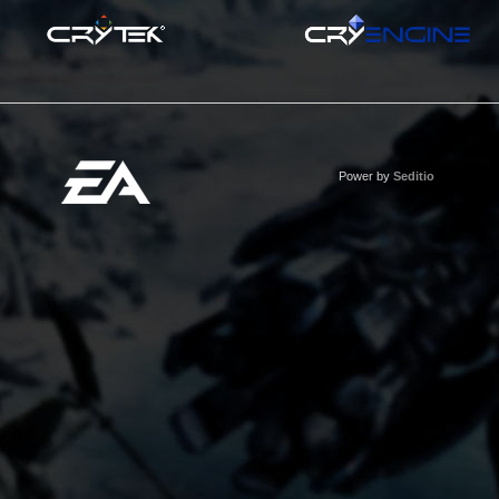
Power by
Seditio