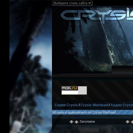
Серия Crysis
/
Crysis Warhead
/
Аудио Crysi
Музыка и аудиозаписи по Crysis Warhead.
Заголовок