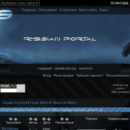
Подписка
Популярное
Статистика
Карта сайта
Поиск
ГЛАВНАЯ
СЕРИЯ CRYSIS
ОФФТОП
Вход
Регистрация
Забыли пароль?
Пользователи
Сейчас на
сайте:
202 человек
Серия Crysis
/
Crysis Wars
/
• Мерч по Wars
Сопутствующие товары по Crysis Wars: одежда, игрушки, книги и т.д.
Рейтинг
Комментарии
Заголовок
Автор
Дата
Просмотров
Футболка
2008-