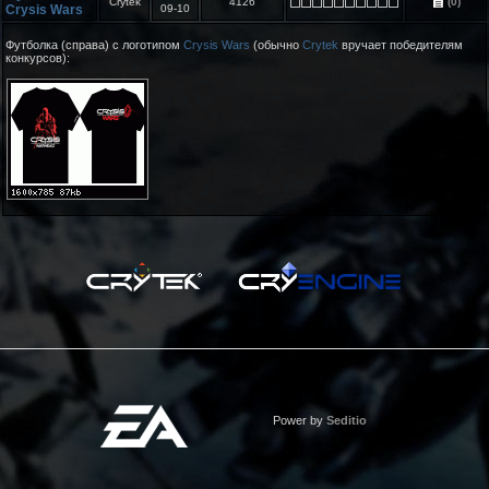
Crytek
4126
(0)
Crysis Wars
09-10
Футболка (справа) с логотипом
Crysis Wars
(обычно
Crytek
вручает победителям
конкурсов):
Power by
Seditio