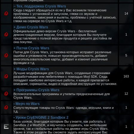
хорошим серверам.
~ Тех. поддержка Crysis Wars
Сюда следует обращаться если у Вас возникли технические
14
проблемы с установкой и запуском, глюки со звуком и
изображением, зависания и вылеты, проблемы с учётной записью,
глюки на сервере по Crysis Wars и т.д.
+ Демо Crysis Wars
Официальные демо-версии Crysis Wars - бесплатные
1
демонстрационные версии, благодаря которым Вы получите
представление о полной версии продукта и решите достойна ли
она покупки.
+ Патчи Crysis Wars
Патчи для Crysis Wars, установка которых исправит различные
5
ошибки и уязвимости, повысит производительность, добавит
многопользовательские карты, добавит и изменит различные
функции и т.д.
+ Моды Crysis Wars
Лучшие модификации для Crysis Wars, созданные сторонними
163
разработчиками или любителями с помощью Mod SDK. Сюда
попадают наиболее интересные работы, к каждой прилагается
описание, скриншоты, видео и подробная инструкция по установке.
+ Программы Crysis Wars
12
Вспомогательные программы и утилиты предназначенные для
Crysis Wars.
• Мерч по Wars
1
Сопутствующие товары по Crysis Wars: одежда, игрушки, книги и
т.д.
• Уроки CryENGINE 2 Sandbox 2
База уроков, благодаря которым Вы узнаете, как работать с
Sandbox 2 и ModSDK, и научитесь создавать, как небольшие
1
уровни, так и глобальные работы на движке игры Crysis Wars.
Также в этом разделе Вы сможете задать интересующие Вас