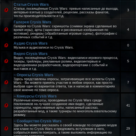
Статьи Crysis Wars
Статьи, посвящённые Crysis Wars: превью написанные до выхода,
3
интервью взятые у создателей, рецензии, рассказы фанатов,
тесты производительности и т.д.
Галерея Crysis Wars
Галерея по Crysis Wars: скриншоты (снимки экрана сделанные во
4
время игры), арты (зарисовки и рисованные изображения по
мотивам), рендеры (обработанные игровые сцены), фотографии с
различных событий и т.д.
Аудио Crysis Wars
0
Музыка и аудиозаписи по Crysis Wars.
Видео Crysis Wars
Видео, посвящённые Crysis Wars: видеозаписи игрового процесса,
5
тизеры, трейлеры, рекламные ролики, видеоинтервью и
видеодневники разработчиков, видеорепортажи с событий и
выставок и т.д.
~ Опросы Crysis Wars
Здесь представлены опросы, затрагивающие все аспекты Crysis
7
Wars - Вы можете принять участие в любом опросе, как просто
выбрав один из вариантов ответа, так и написав в комментариях
своё мнение по теме опроса.
~ Конкурсы Crysis Wars
Различные конкурсы, проводимые по Crysis Wars среди
поклонников на лучшее созданное ими видео, сделанные
41
скриншоты, нарисованные арты, написанный рассказ,
разработанный мод, а также турниры по многопользовательскому
режиму.
~ Сообщество Crysis Wars
Здесь Вы можете рассказать о своей команде по созданию модов
29
или клане по Crysis Wars и предложить вступление в него,
собраться вместе поиграть, а также выложить информацию по