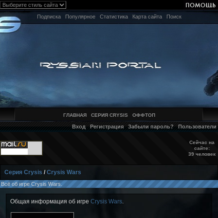
Подписка
Популярное
Статистика
Карта сайта
Поиск
ГЛАВНАЯ
СЕРИЯ CRYSIS
ОФФТОП
Вход
Регистрация
Забыли пароль?
Пользователи
Сейчас на
сайте:
39 человек
Серия Crysis
/
Crysis Wars
Всё об игре Crysis Wars.
Общая информация об игре
Crysis Wars
.