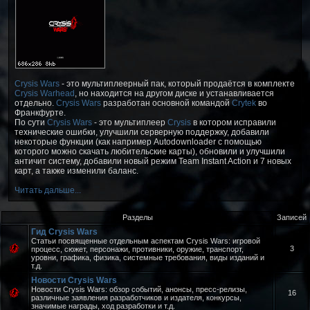
Crysis Wars
- это мультиплеерный пак, который продаётся в комплекте
Crysis Warhead
, но находится на другом диске и устанавливается
отдельно.
Crysis Wars
разработан основной командой
Crytek
во
Франкфурте.
По сути
Crysis Wars
- это мультиплеер
Crysis
в котором исправили
технические ошибки, улучшили серверную поддержку, добавили
некоторые функции (как например Autodownloader с помощью
которого можно скачать любительские карты), обновили и улучшили
античит систему, добавили новый режим Team Instant Action и 7 новых
карт, а также изменили баланс.
Читать дальше...
Разделы
Записей
Гид Crysis Wars
Статьи посвященные отдельным аспектам Crysis Wars: игровой
3
процесс, сюжет, персонажи, противники, оружие, транспорт,
уровни, графика, физика, системные требования, виды изданий и
т.д.
Новости Crysis Wars
Новости Crysis Wars: обзор событий, анонсы, пресс-релизы,
16
различные заявления разработчиков и издателя, конкурсы,
значимые награды, ход разработки и т.д.