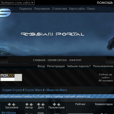
Подписка
Популярное
Статистика
Карта сайта
Поиск
ГЛАВНАЯ
СЕРИЯ CRYSIS
ОФФТОП
Вход
Регистрация
Забыли пароль?
Пользователи
Сейчас на
сайте:
49 человек
Серия Crysis
/
Crysis Wars
/
• Мерч по Wars
Сопутствующие товары по Crysis Wars: одежда, игрушки, книги и т.д.
Рейтинг
Комментарии
Заголовок
Автор
Дата
Просмотров
Футболка
2008-