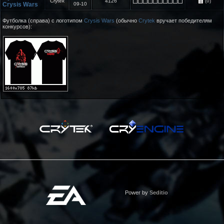
Crytek
4126
(0)
Crysis Wars
09-10
Футболка (справа) с логотипом
Crysis Wars
(обычно
Crytek
вручает победителям
конкурсов):
Power by
Seditio