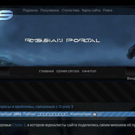
Подписка
Популярное
Статистика
Карта сайта
Поиск
ГЛАВНАЯ
СЕРИЯ CRYSIS
ОФФТОП
Вхо
просы и проблемы, связанные с Crysis 3
мотров:
2894
Рейтинг:
Комментарии:
(0)
 превью
Crysis 3
, в котором журналисты сайта поделились своим мнением об п