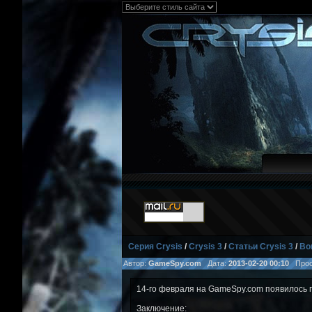
Серия Crysis
/
Crysis 3
/
Статьи Crysis 3
/
Во
Автор:
GameSpy.com
Дата:
2013-02-20 00:10
Прос
14-го февраля на GameSpy.com появилось
Заключение: