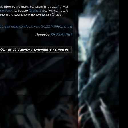
 это просто незначительная итерация? Мы
ure Pack
, которые
Crysis 2
получила после
аленте отдельного дополнения Crysis,
//pc.gamespy.com/pc/crysis-3/1227409p1.html
Перевод
XRUSHT.NET