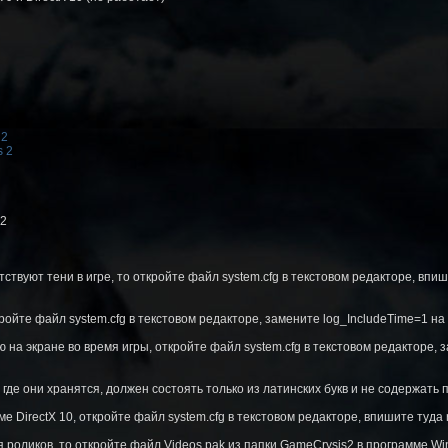
 2
s 2
32
тствуют тени в игре, то откройте файл system.cfg в текстовом редакторе, впи
кройте файл system.cfg в текстовом редакторе, замените log_IncludeTime=1 на
 экране во время игры, откройте файл system.cfg в текстовом редакторе, зам
 где они хранятся, должен состоять только из латинских букв и не содержать 
е DirectX 10, откройте файл system.cfg в текстовом редакторе, впишите туда r
я роликов, то откройте файл Videos.pak из папки GameCrysis2 в программе Wi