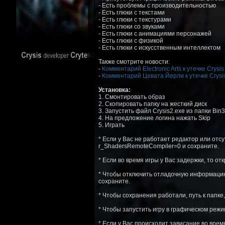
- Есть проблемы с производительностью
- Есть глюки с текстами
- Есть глюки с текстурами
- Есть глюки со звуками
- Есть глюки с анимациями персонажей
- Есть глюки с физикой
- Есть глюки с искусственным интеллектом
Также смотрите новости:
-
Комментарий Electronic Arts к утечке Crysis
-
Комментарий Цевата Йерли к утечке Crysi
Установка:
1. Смонтировать образ
2. Скопировать папку на жесткий диск
3. Запустить файл Crysis2.exe из папки Bin
4. На предложение логина нажать Skip
5. Играть
* Если у Вас не работает редактор или отсу
r_ShadersRemoteCompiler=0 и сохраните.
* Если во время игры у Вас задержки, то от
* Чтобы отключить отладочную информацию на
сохраните.
* Чтобы сохранения работали, путь к папке,
* Чтобы запустить игру в графическом режим
* Если у Вас происходит зависание во врем