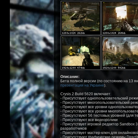
Описание:
Бета полной версии (по состоянию на 13 ян
презентации на Украине
).
Crysis 2 Build 5620 включает:
- Присутствует однопользовательский режи
- Присутствует многопользовательский реж
- Присутствуют все уровни однопользовате
- Присутствуют все уровни многопользоват
- Присутствуют 56 тестовых уровней (для тес
- Присутствуют все видеоролики
- Присутствует игровой редактор Sandbox 
разработчиков
- Присутствует мастер-ключ для онлайнов
- Присутствуют графические режимы DirectX 