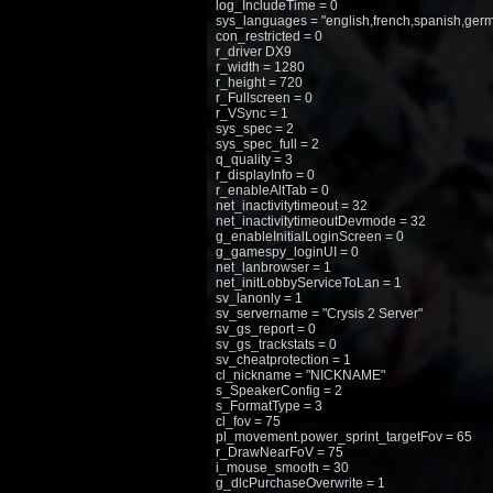
log_IncludeTime = 0
sys_languages = "english,french,spanish,germ
con_restricted = 0
r_driver DX9
r_width = 1280
r_height = 720
r_Fullscreen = 0
r_VSync = 1
sys_spec = 2
sys_spec_full = 2
q_quality = 3
r_displayInfo = 0
r_enableAltTab = 0
net_inactivitytimeout = 32
net_inactivitytimeoutDevmode = 32
g_enableInitialLoginScreen = 0
g_gamespy_loginUI = 0
net_lanbrowser = 1
net_initLobbyServiceToLan = 1
sv_lanonly = 1
sv_servername = "Crysis 2 Server"
sv_gs_report = 0
sv_gs_trackstats = 0
sv_cheatprotection = 1
cl_nickname = "NICKNAME"
s_SpeakerConfig = 2
s_FormatType = 3
cl_fov = 75
pl_movement.power_sprint_targetFov = 65
r_DrawNearFoV = 75
i_mouse_smooth = 30
g_dlcPurchaseOverwrite = 1