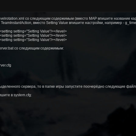
levelrotation.xml со следующим содержимым (вместо MAP впишите название ка
amInstantAction, вместо Setting Value впишите настройки, например - g_timeli
ting setting="Setting Value"/></level>
ting setting="Setting Value"/></level>
ting setting="Setting Value"/></level>
server.bat со следующим содержимым:
ver.cfg
ыделенного сервера, то в папке игры запустите поочерёдно следующие файлы:
шите в system.cfg: