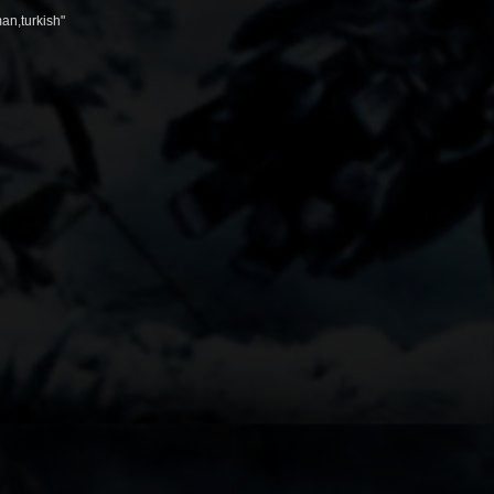
an,turkish"