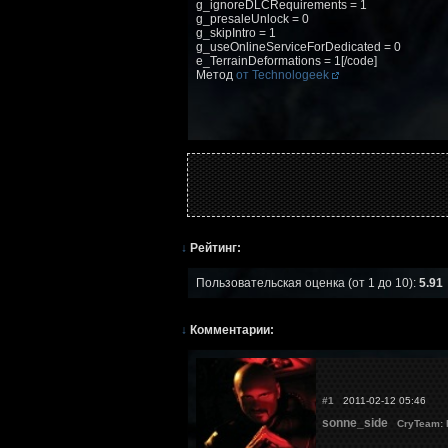
g_ignoreDLCRequirements = 1
g_presaleUnlock = 0
g_skipIntro = 1
g_useOnlineServiceForDedicated = 0
e_TerrainDeformations = 1[/code]
Метод
от Technologeek
↓
Рейтинг:
Пользовательская оценка (от 1 до 10):
5.91
↓
Комментарии:
#1
2011-02-12 05:46
sonne_side
CryTeam: