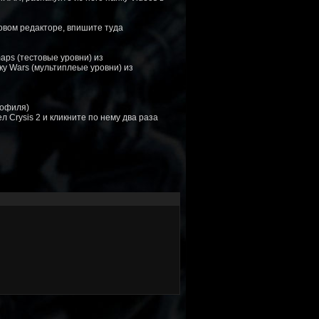
товом редакторе, впишите туда
ps (тестовые уровни) из
пку Wars (мультиплеые уровни) из
рофиля)
л Crysis 2 и кликните по нему два раза