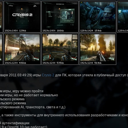
варя 2011 03:49:29) игры
Crysis 2
для ПК, которая утекла в публичный доступ 
м игры, игру можно пройти
им игры, но не работает нормально
льского режима
ельского режима
тирования AI, транспорта, света и т.д.)
3, а также инструменты для внутреннего использования разработчиками и к
ой аутентификации
9 и DirectX 10 (не работает)