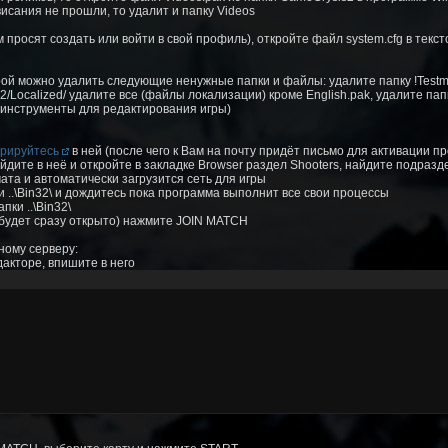
висания не прошли, то удалит и папку Videos
 просят создать или войти в свой профиль), откройте файл system.cfg в текс
й можно удалить следующие ненужные папки и файлы: удалите папку !Testma
sis2/Localized/ удалите все (файлы локализации) кроме English.pak, удалите па
s (инструменты для редактирования игры)
трируйтесь
в ней (после чего к Вам на почту придёт письмо для активации п
йдите в неё и откройте в закладке Browser раздел Shooters, найдите подразде
ата и автоматически загрузится сеть для игры
 ..\Bin32\ и дождитесь пока программа выполнит все свои процессы
пки ..\Bin32\
а будет сразу открыто) нажмите JOIN MATCH
ному серверу:
дакторе, впишите в него