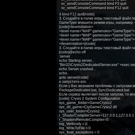
sv_sendConsoleCommand bind F3 quit
sv_sendConsoleCommand bind F12 quit
d bind F12 quit[/code]
3. Создайте в папке игры текстовый файл 
GameType впишите режим игры, например - Te
[code]<levelrotation>
<level name="MAP" gamerules="GameType"><set
<level name="MAP" gamerules="GameType"><set
<level name="MAP" gamerules="GameType"><set
</levelrotation>[/code]
3. Создайте в папке игры текстовый файл 
[code]@echo off
:server
echo Starting server...
"Bin32\Crysis2DedicatedServer.exe" +exec ser
echo Server crashed...
echo.
goto server[/code]
и запустите его.
Если у Вас возникли проблемы с запускам в
PackageDedicated.bat, SyncDedicated.bat
Если сервер вылетает после запуска, то впи
[code]; Crysis 2 System Configuration
sys_game_folder=GameCrysis2
sys_dll_game=CryGameCrysis2.dll
sys_user_folder=Crysis2
r_ShaderCompilerServer=127.0.0.1;127.0.0.1
r_ShadersRemoteCompiler=0
log_Verbosity = 0
log_WriteToFile = 0
sys_float_exceptions = 0