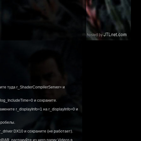
шите туда r_ShaderCompilerServer= и
 log_IncludeTime=0 и сохраните.
ените r_displayInfo=1 на r_displayInfo=0 и
пробелы.
_driver DX10 и сохраните (не работает).
nRAR, распакуйте из него папку Videos в