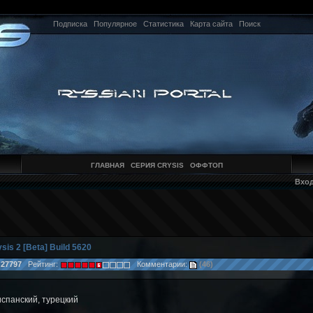
Подписка
Популярное
Статистика
Карта сайта
Поиск
ГЛАВНАЯ
СЕРИЯ CRYSIS
ОФФТОП
Вхо
sis 2 [Beta] Build 5620
:
27797
Рейтинг:
Комментарии:
(46)
испанский, турецкий