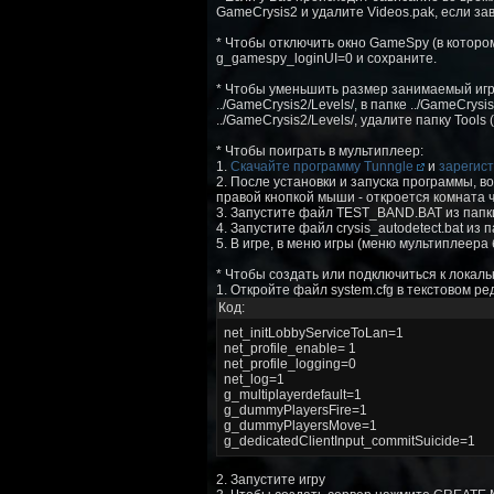
GameCrysis2 и удалите Videos.pak, если за
* Чтобы отключить окно GameSpy (в котором
g_gamespy_loginUI=0 и сохраните.
* Чтобы уменьшить размер занимаемый игро
../GameCrysis2/Levels/, в папке ../GameCry
../GameCrysis2/Levels/, удалите папку Tool
* Чтобы поиграть в мультиплеер:
1.
Скачайте программу Tunngle
и
зарегис
2. После установки и запуска программы, во
правой кнопкой мыши - откроется комната ч
3. Запустите файл TEST_BAND.BAT из папки
4. Запустите файл crysis_autodetect.bat из па
5. В игре, в меню игры (меню мультиплеер
* Чтобы создать или подключиться к локаль
1. Откройте файл system.cfg в текстовом ре
Код:
net_initLobbyServiceToLan=1
net_profile_enable= 1
net_profile_logging=0
net_log=1
g_multiplayerdefault=1
g_dummyPlayersFire=1
g_dummyPlayersMove=1
g_dedicatedClientInput_commitSuicide=1
2. Запустите игру