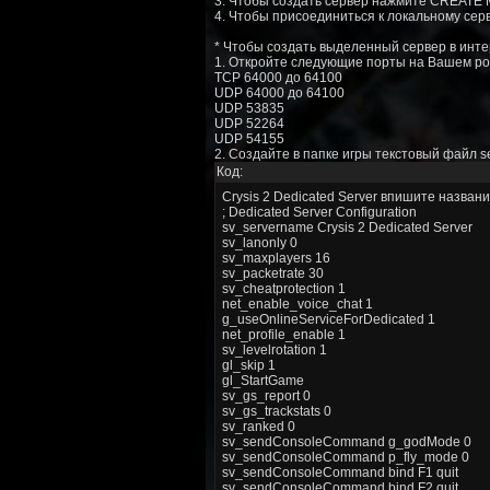
3. Чтобы создать сервер нажмите CREATE 
4. Чтобы присоединиться к локальному се
* Чтобы создать выделенный сервер в инте
1. Откройте следующие порты на Вашем ро
TCP 64000 до 64100
UDP 64000 до 64100
UDP 53835
UDP 52264
UDP 54155
2. Создайте в папке игры текстовый файл s
Код:
Crysis 2 Dedicated Server впишите названи
; Dedicated Server Configuration
sv_servername Crysis 2 Dedicated Server
sv_lanonly 0
sv_maxplayers 16
sv_packetrate 30
sv_cheatprotection 1
net_enable_voice_chat 1
g_useOnlineServiceForDedicated 1
net_profile_enable 1
sv_levelrotation 1
gl_skip 1
gl_StartGame
sv_gs_report 0
sv_gs_trackstats 0
sv_ranked 0
sv_sendConsoleCommand g_godMode 0
sv_sendConsoleCommand p_fly_mode 0
sv_sendConsoleCommand bind F1 quit
sv_sendConsoleCommand bind F2 quit