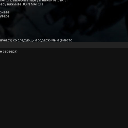
MATCH, выберите карту и нажмите START
рверу нажмите JOIN MATCH
рнете:
утере:
erver.cfg со следующим содержимым (вместо
е сервера):