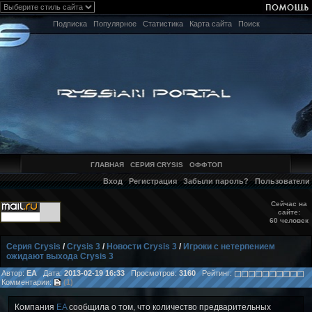
Подписка
Популярное
Статистика
Карта сайта
Поиск
ГЛАВНАЯ
СЕРИЯ CRYSIS
ОФФТОП
Вход
Регистрация
Забыли пароль?
Пользователи
Сейчас на
сайте:
60 человек
Серия Crysis
/
Crysis 3
/
Новости Crysis 3
/
Игроки с нетерпением
ожидают выхода Crysis 3
Автор:
EA
Дата:
2013-02-19 16:33
Просмотров:
3160
Рейтинг:
Комментарии:
(1)
Компания
EA
сообщила о том, что количество предварительных