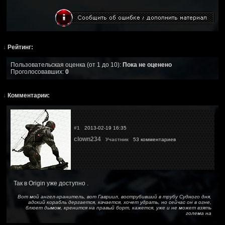
↓
Рейтинг:
Пользовательская оценка (от 1 до 10):
Пока не оценено
Проголосовавших:
0
↓
Комментарии:
#1
2013-02-19 16:35
clown234
Участник
53 комментариев
Так в Origin уже доступно .
Вот мой ангел-хранитель, вот Гавриил, вострубивший в трубу Судного дня,
адский корабль дергается, качается, хочет удрать, но сейчас он в огне,
блюет дымом, кренится на правый борт, кажется, уже и не может взять
голема на