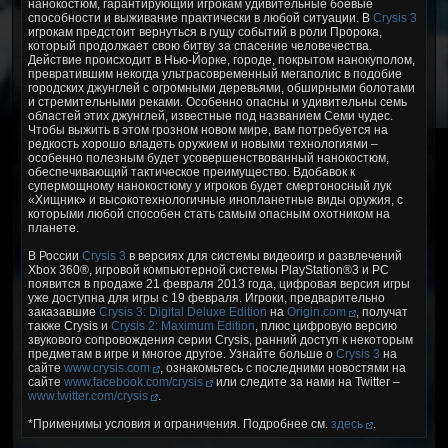
нанокостюм, гарантирующий игрокам удивительные боевые
способности и выживание практически в любой ситуации. В
Crysis 3
игрокам предстоит вернуться в гущу событий в роли Пророка,
который продолжает свою битву за спасение человечества.
Действие происходит в Нью-Йорке, городе, покрытом нанокуполом,
превратившим некогда ультрасовременный мегаполис в подобие
городских джунглей с огромными деревьями, обширными болотами
и стремительными реками. Особенно опасны и удивительны семь
областей этих джунглей, известные под названием Семи чудес.
Чтобы выжить в этом грозном новом мире, вам потребуется на
редкость хорошо владеть оружием и новыми технологиями –
особенно полезным будет усовершенствованный нанокостюм,
обеспечивающий тактическое преимущество. Вдобавок к
супермощному нанокостюму у игроков будет смертоносный лук
«Хищник» и высокотехнологичные инопланетные виды оружия, с
которыми любой способен стать самым опасным охотником на
планете.
В России
Crysis 3
в версиях для системы видеоигр и развлечений
Xbox 360®, игровой компьютерной системы PlayStation®3 и PC
появится в продаже 21 февраля 2013 года, цифровая версия игры
уже доступна для игры с 19 февраля. Игроки, предварительно
заказавшие
Crysis 3: Digital Deluxe Edition
на
Origin.com
, получат
также Crysis и
Crysis 2: Maximum Edition
, плюс цифровую версию
звукового сопровождения серии Crysis, ранний доступ к некоторым
предметам в игре и многое другое. Узнайте больше о
Crysis 3
на
сайте
www.crysis.com
, ознакомьтесь с последними новостями на
сайте
www.facebook.com/crysis
или следите за нами на Twitter –
www.twitter.com/crysis
.
*Применимы условия и ограничения. Подробнее см.
здесь
.