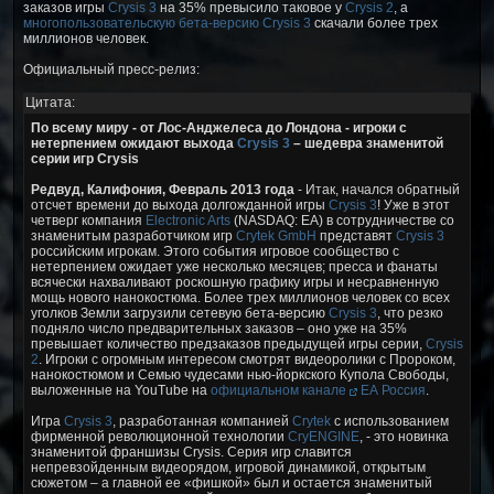
заказов игры
Crysis 3
на 35% превысило таковое у
Crysis 2
, а
многопользовательскую бета-версию Crysis 3
скачали более трех
миллионов человек.
Официальный пресс-релиз:
Цитата:
По всему миру - от Лос-Анджелеса до Лондона - игроки с
нетерпением ожидают выхода
Crysis 3
– шедевра знаменитой
серии игр Crysis
Редвуд, Калифония, Февраль 2013 года
- Итак, начался обратный
отсчет времени до выхода долгожданной игры
Crysis 3
! Уже в этот
четверг компания
Electronic Arts
(NASDAQ: EA) в сотрудничестве со
знаменитым разработчиком игр
Crytek GmbH
представят
Crysis 3
российским игрокам. Этого события игровое сообщество с
нетерпением ожидает уже несколько месяцев; пресса и фанаты
всячески нахваливают роскошную графику игры и несравненную
мощь нового нанокостюма. Более трех миллионов человек со всех
уголков Земли загрузили сетевую бета-версию
Crysis 3
, что резко
подняло число предварительных заказов – оно уже на 35%
превышает количество предзаказов предыдущей игры серии,
Crysis
2
. Игроки с огромным интересом смотрят видеоролики с Пророком,
нанокостюмом и Семью чудесами нью-йоркского Купола Свободы,
выложенные на YouTube на
официальном канале
ЕА Россия
.
Игра
Crysis 3
, разработанная компанией
Сrytek
с использованием
фирменной революционной технологии
CryENGINE
, - это новинка
знаменитой франшизы Crysis. Серия игр славится
непревзойденным видеорядом, игровой динамикой, открытым
сюжетом – а главной ее «фишкой» был и остается знаменитый