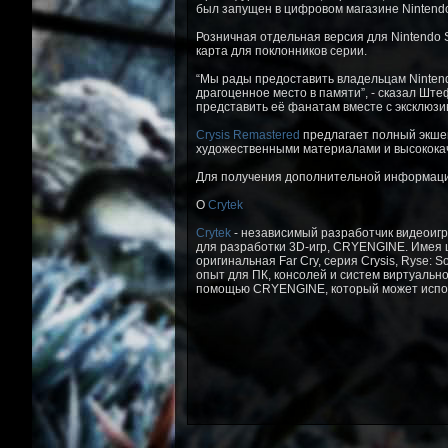
был запущен в цифровом магазине Nintendo
Розничная отдельная версия для Nintendo S
карта для поклонников серии.
“Мы рады предоставить владельцам Nintendo
драгоценное место в памяти”, - сказал Штеф
представить её фанатам вместе с эксклюзи
Crysis Remastered
предлагает полный экше
художественными материалами и высокока
Для получения дополнительной информац
О
Crytek
Crytek
- независимый разработчик видеоигр
для разработки 3D-игр, CRYENGINE. Имея 
оригинальная Far Cry, серия Crysis, Ryse: 
опыт для ПК, консолей и систем виртуально
помощью CRYENGINE, который может исполь