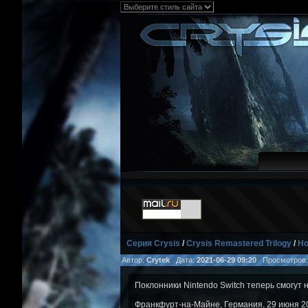
Серия Crysis
/
Crysis Remastered Trilogy
/
Но
Автор:
Crytek
Дата:
2021-06-29 09:20
Просмотров
Поклонники Nintendo Switch теперь смогут н
Франкфурт-на-Майне, Германия, 29 июня 202