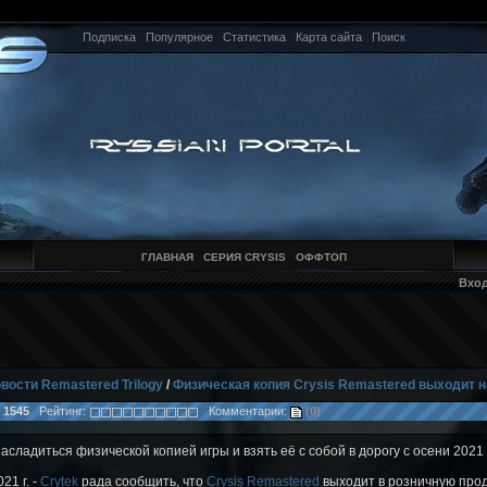
Подписка
Популярное
Статистика
Карта сайта
Поиск
ГЛАВНАЯ
СЕРИЯ CRYSIS
ОФФТОП
Вхо
вости Remastered Trilogy
/
Физическая копия Crysis Remastered выходит на
:
1545
Рейтинг:
Комментарии:
(0)
асладиться физической копией игры и взять её с собой в дорогу с осени 2021
1 г. -
Crytek
рада сообщить, что
Crysis Remastered
выходит в розничную прод