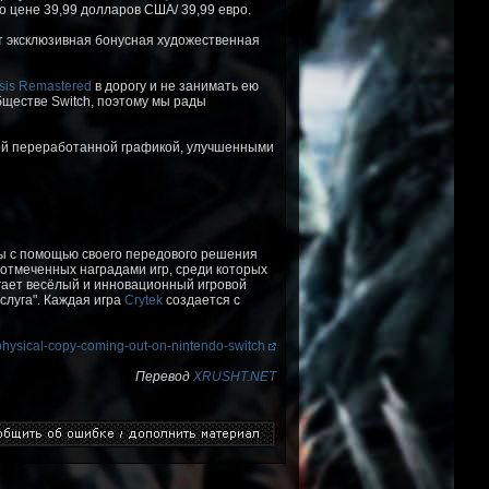
о цене 39,99 долларов США/ 39,99 евро.
ит эксклюзивная бонусная художественная
sis Remastered
в дорогу и не занимать ею
обществе Switch, поэтому мы рады
ой переработанной графикой, улучшенными
цы с помощью своего передового решения
отмеченных наградами игр, среди которых
ает весёлый и инновационный игровой
слуга". Каждая игра
Crytek
создается с
physical-copy-coming-out-on-nintendo-switch
Перевод
XRUSHT.NET