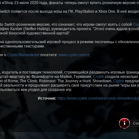
 eShop 23 июля 2020 года, фанаты теперь смогут купить розничную версию п
witch появится после выхода игры на ПК, PlayStation и Xbox One. В неё вход
 Switch розничную версию, что означает, что игроки смогут взять с собой
Cry
фен Халбиг (Steffen Halbig), руководитель проекта. “Этого очень ждали в со
вной бонусной художественной картой”.
на однопользовательский игровой процесс в режиме песочницы с обновленн
чественными текстурами.
ии о
Crysis Remastered
посетите:
www.crysis.com/
, издатель и поставщик технологий, стремящийся раздвинуть игровые грани
штаб-квартиру во Франкфурте-на-Майне, Германия,
Crytek
создала несколько 
Son of Rome, The Climb, Robinson: The Journey и Hunt: Showdown.
Crytek
предлаг
й реальности и продолжает расширять своё присутствие на рынке "игры как у
зоваться кем угодно для создания игр.
Источник:
https://www.crytek.com/news/crysis-remastered-