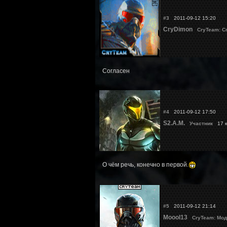
#3
2011-09-12 15:20
CryDimon
CryTeam: С
Согласен
#4
2011-09-12 17:50
S2.A.M.
Участник
17 к
О чём речь, конечно в первой.
#5
2011-09-12 21:14
Moool13
CryTeam: Мод