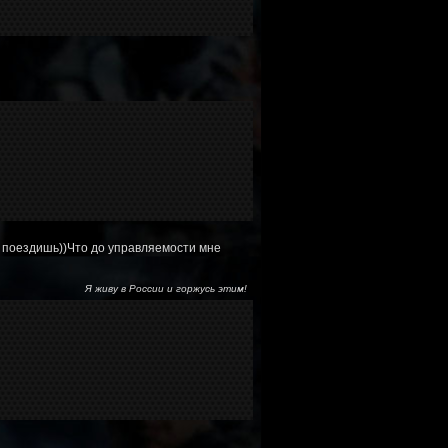
 не поездишь))Что до управляемости мне
Я живу в России и горжусь этим!