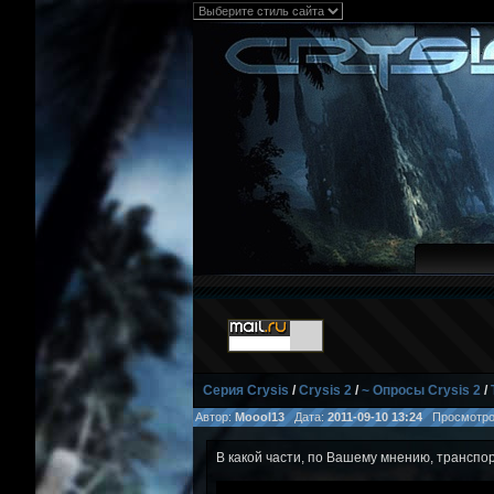
Серия Crysis
/
Crysis 2
/
~ Опросы Crysis 2
/
Автор:
Moool13
Дата:
2011-09-10 13:24
Просмотро
В какой части, по Вашему мнению, транспо