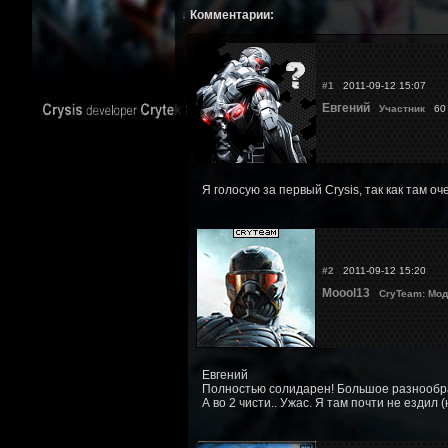
↓
Комментарии:
#1
2011-09-12 15:07
Евгений
Участник
60 
Я голосую за первый Crysis, так как там оч
#2
2011-09-12 15:20
Moool13
CryTeam: Мод
Евгений
Полностью солидарен! Большое разнообрази
А во 2 чисти.. Ужас. Я там почти не ездил