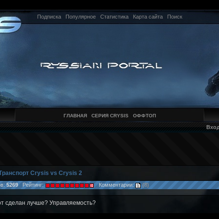
Подписка
Популярное
Статистика
Карта сайта
Поиск
ГЛАВНАЯ
СЕРИЯ CRYSIS
ОФФТОП
Вхо
Транспорт Crysis vs Crysis 2
в:
5269
Рейтинг:
Комментарии:
(8)
рт сделан лучше? Управляемость?