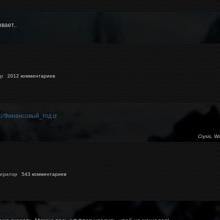
вает..
p
2012 комментариев
/wiki/Финансовый_год
Crysis, W
ератор
543 комментариев