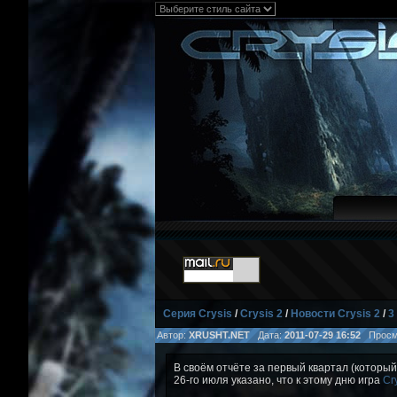
Серия Crysis
/
Crysis 2
/
Новости Crysis 2
/
3
Автор:
XRUSHT.NET
Дата:
2011-07-29 16:52
Просм
В своём отчёте за первый квартал (который
26-го июля указано, что к этому дню игра
Cry