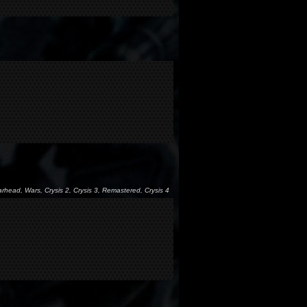
arhead, Wars, Crysis 2, Crysis 3, Remastered, Crysis 4