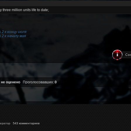
three million units life to date;
 2 к концу июля
 2 к началу мая
 не оценено
Проголосовавших:
0
ератор
543 комментариев