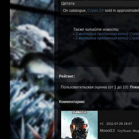
Цитата:
On catalogue,
Crysis 2®
sold in approximately 
Также читайте новости:
-
3 миллиона проданных копий Crysis
-
2 миллиона проданных копий Crysis
↓
Рейтинг:
Пользовательская оценка (от 1 до 10):
Пока
↓
Комментарии:
#1
2011-07-29 18:07
Moool13
CryTeam: Мод