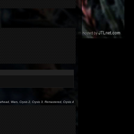
arhead, Wars, Crysis 2, Crysis 3, Remastered, Crysis 4