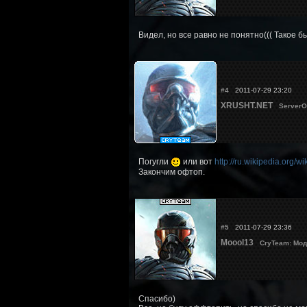
Видел, но все равно не понятно((( Такое бы
#4
2011-07-29 23:20
XRUSHT.NET
ServerO
Погугли
или вот
http://ru.wikipedia.org
Закончим офтоп.
#5
2011-07-29 23:36
Moool13
CryTeam: Мод
Спасибо)