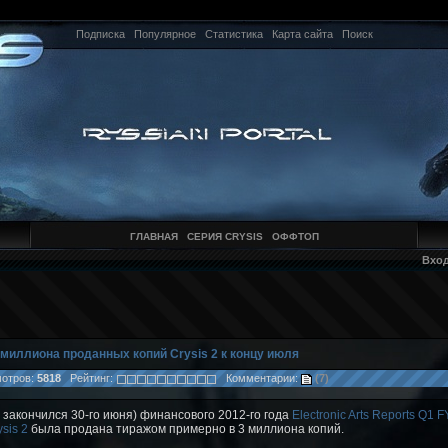
Подписка
Популярное
Статистика
Карта сайта
Поиск
ГЛАВНАЯ
СЕРИЯ CRYSIS
ОФФТОП
Вхо
 миллиона проданных копий Crysis 2 к концу июля
отров:
5818
Рейтинг:
Комментарии:
(7)
 закончился 30-го июня) финансового 2012-го года
Electronic Arts Reports Q1 
sis 2
была продана тиражом примерно в 3 миллиона копий.