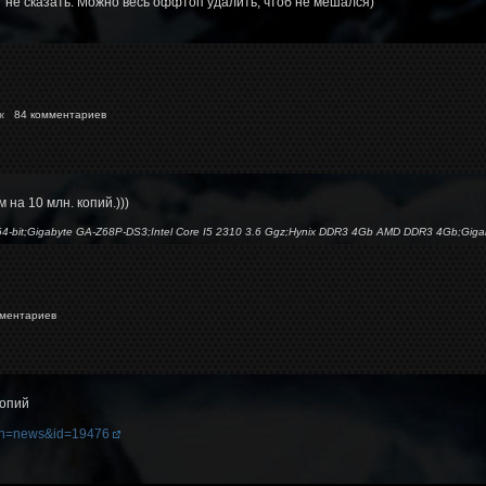
г не сказать. Можно весь оффтоп удалить, чтоб не мешался)
к
84 комментариев
на 10 млн. копий.)))
 64-bit;Gigabyte GA-Z68P-DS3;Intel Core I5 2310 3.6 Ggz;Hynix DDR3 4Gb AMD DDR3 4Gb;Gi
ментариев
копий
tion=news&id=19476