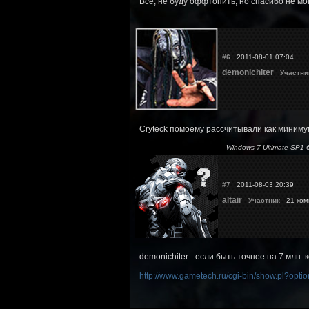
Все, не буду оффтопить, но спасибо не мо
#6
2011-08-01 07:04
demonichiter
Участни
Cryteck помоему рассчитывали как минимум 
Windows 7 Ultimate SP1
#7
2011-08-03 20:39
altair
Участник
21 ком
demonichiter - если быть точнее на 7 млн. 
http://www.gametech.ru/cgi-bin/show.pl?op