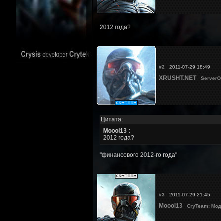
2012 года?
#2
2011-07-29 18:49
XRUSHT.NET
ServerO
Цитата:
Moool13 :
2012 года?
"финансового 2012-го года"
#3
2011-07-29 21:45
Moool13
CryTeam: Мод