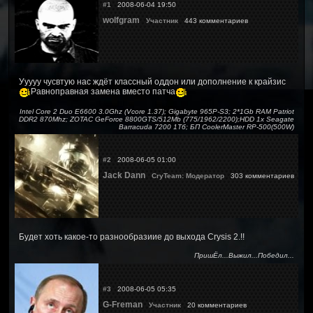
#1
2008-06-04 19:50
wolfgram
Участник
443 комментариев
Ууууу чусвтую нас ждёт классный оддон или дополнение к крайзис
Равноправная замена вместо патча
Intel Core 2 Duo E6600 3.0Ghz (Vcore 1.37); Gigabyte 965P-S3; 2*1Gb RAM Patriot
DDR2 870Mhz; ZOTAC GeForce 8800GTS/512Mb (775/1962/2200);HDD 1x Seagate
Barracuda 7200 1Тб; БП CoolerMaster RP-500(500W)
#2
2008-06-05 01:00
Jack Dann
CryTeam: Модератор
303 комментариев
Будет хоть какое-то разнообразиие до выхода Crysis 2.!!
ПришЁл...Выжил...Победил...
#3
2008-06-05 05:35
G-Freman
Участник
20 комментариев