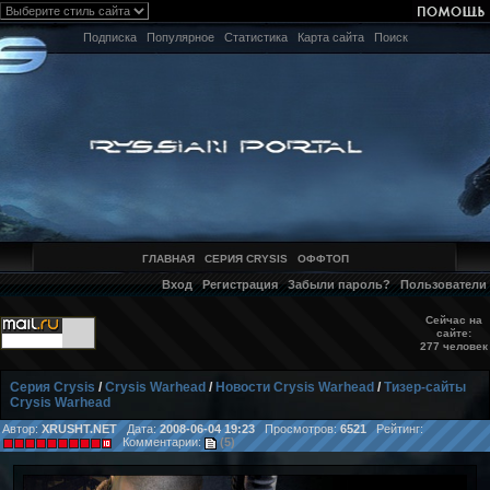
Подписка
Популярное
Статистика
Карта сайта
Поиск
ГЛАВНАЯ
СЕРИЯ CRYSIS
ОФФТОП
Вход
Регистрация
Забыли пароль?
Пользователи
Сейчас на
сайте:
277 человек
Серия Crysis
/
Crysis Warhead
/
Новости Crysis Warhead
/
Тизер-сайты
Crysis Warhead
Автор:
XRUSHT.NET
Дата:
2008-06-04 19:23
Просмотров:
6521
Рейтинг:
Комментарии:
(5)