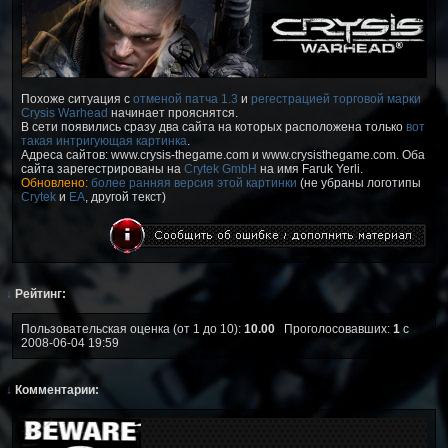
Похоже ситуация с
отменой патча 1.3
и
регестрацией торговой марки
Crysis Warhead
начинает прояснятся.
В сети появились сразу два сайта на которых расположена только
вот
такая интригующая картинка
.
Адреса сайтов: www.crysis-thegame.com и www.crysisthegame.com. Оба
сайта зарегестрированы на
Crytek GmbH
на имя Faruk Yerli.
Обновлено:
более ранняя версия этой картинки
(не убраны логотипы
Crytek
и
EA
, другой текст)
↓
Рейтинг:
Пользовательская оценка (от 1 до 10):
10.00
Проголосовавших:
1
с
2008-06-04 19:59
↓
Комментарии: