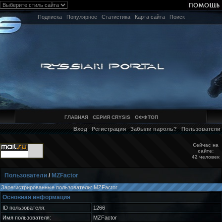
Подписка
Популярное
Статистика
Карта сайта
Поиск
ГЛАВНАЯ
СЕРИЯ CRYSIS
ОФФТОП
Вход
Регистрация
Забыли пароль?
Пользователи
Сейчас на
сайте:
42 человек
Пользователи
/
MZFactor
Зарегистрированные пользователи: MZFactor
Основная информация
ID пользователя:
1266
Имя пользователя:
MZFactor