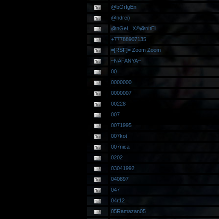
@bOrIgEn
@ndrei)
@nGeL_X®@nItEl
+77788907135
=[RSF]= Zoom Zoom
~NAFANYA~
00
0000000
0000007
00228
007
0071995
007kot
007nica
0202
03041992
040897
047
04r12
05Ramazan05