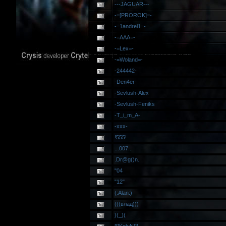
---JAGUAR---
-=[PROROK]=-
-=1andrei1=-
-=AAA=-
-=Lex=-
-=Woland=-
-244442-
-Den4er-
-Sevlush-Alex
-Sevlush-Feniks
-T_i_m_A-
-xxx-
!555!
...007...
.Dr@g()n.
"04
"12"
(:Alan:)
(((влад)))
)(_)(