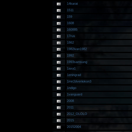
14karat
1511
159
1608
160885
17rus
1862
1982ivan1982
1992
1993samsung
1axa1
1eningrad
1mir2dveriiokon3
1ndigo
1vanguard
2008
2011
2012_OLOLO
2015
20152004