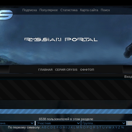
Подписка
Популярное
Статистика
Карта сайта
Поиск
ГЛАВНАЯ
СЕРИЯ CRYSIS
ОФФТОП
Вхо
6538 пользователей в этом разделе
По первому символу:
A
B
C
D
E
F
G
H
I
J
K
L
M
N
O
P
Q
R
S
T
U
V
W
X
Y
Z
%