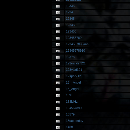
123332
1234
12345
123455
123456
123456789
1234567890aaa
12345678910
12378
123varklin321
123vlad321
12spark12
13__Angel
13_Angel
13%
133MHz
134567890
13579
13seconday
1408