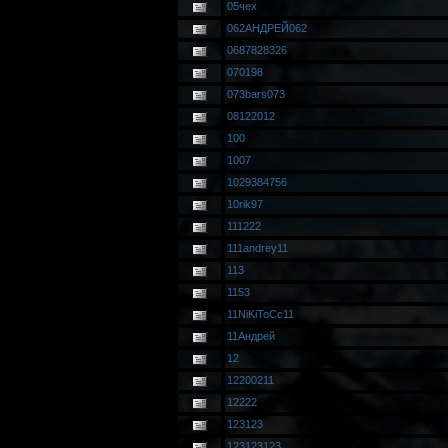
05чех
062АНДРЕЙ062
0687828326
070198
073bars073
08122012
100
1007
1029384756
10rik97
111222
111andrey11
113
1153
11NiKiToCc11
11Андрей
12
12200211
12222
123123
123123123