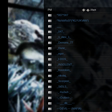
PM
Имя
^007^007
^NoVoRoS^(*KLYUKVAN*)
___
_047_
_1_Alex_1_
_Demons_77
_Dune_
_egor_
_I-DOS_
_INSOLENT_
_Kostolom_
_nikolaj_
_Scorpion_
_StElLS_
-_-Ka3aX-_-
-_-Outlast-_-
---___db___---
---DEVIL--- (MAFIA)