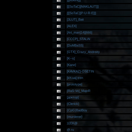
[[[KoluN]]]
[[[SoTaC][MAKLAUT]]]
[[[SoTaC][P-U-R-E]]]
[3LUT]_Bait
[ALEX]
[Art_man]14][666]
[CCCP]_STALiN
[DuMBaSS]
[GTX]_Crazy_Andreey
[K--s]
[Kane]
[KAVKAZ]-OSETIN
[kh.ua] tren
[prototype]
[RaS-Vo]_MajoR
[доктор]
{Clerick}
{CpG}BadBoy
{murderer}
}|{EK@
@.ru