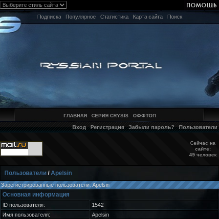
Подписка
Популярное
Статистика
Карта сайта
Поиск
ГЛАВНАЯ
СЕРИЯ CRYSIS
ОФФТОП
Вход
Регистрация
Забыли пароль?
Пользователи
Сейчас на
сайте:
49 человек
Пользователи
/
Apelsin
Зарегистрированные пользователи: Apelsin
Основная информация
ID пользователя:
1542
Имя пользователя:
Apelsin