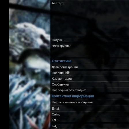
Аватар:
Подпись:
Член группы:
Статистика
Дата регистрации:
Посещений:
Комментарии:
Сообщений
Последний раз входил:
Контактная информация
Послать личное сообщение:
Email:
Сайт:
IRC:
ICQ: