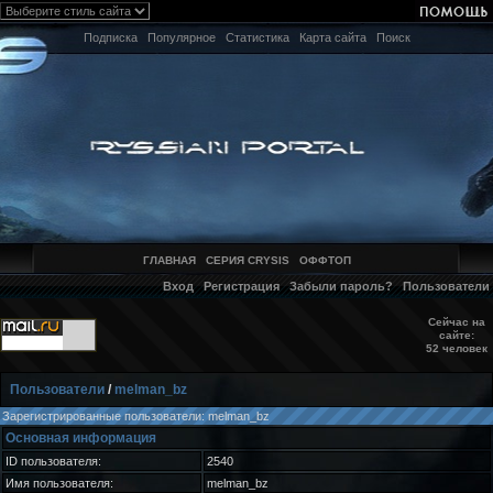
Подписка
Популярное
Статистика
Карта сайта
Поиск
ГЛАВНАЯ
СЕРИЯ CRYSIS
ОФФТОП
Вход
Регистрация
Забыли пароль?
Пользователи
Сейчас на
сайте:
52 человек
Пользователи
/
melman_bz
Зарегистрированные пользователи: melman_bz
Основная информация
ID пользователя:
2540
Имя пользователя:
melman_bz