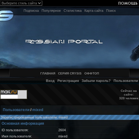
Подписка
Популярное
Статистика
Карта сайта
Поиск
ГЛАВНАЯ
СЕРИЯ CRYSIS
ОФФТОП
Вход
Регистрация
Забыли пароль?
Пользователи
Сейчас на
сайте:
320 человек
Пользователи
/
mixed
Зарегистрированные пользователи: mixed
Основная информация
ID пользователя:
2604
Имя пользователя:
mixed